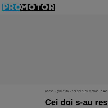
acasa
•
știri auto
•
cei doi s-au restras în maşină pentru
Cei doi s-au re