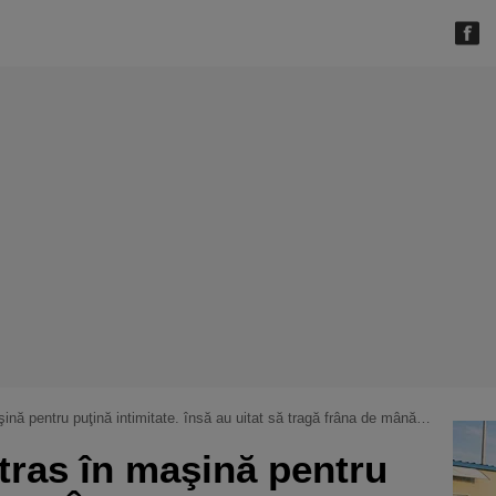
 puţină intimitate. însă au uitat să tragă frâna de mână şi au ajuns vedete pe internet [foto]
stras în maşină pentru