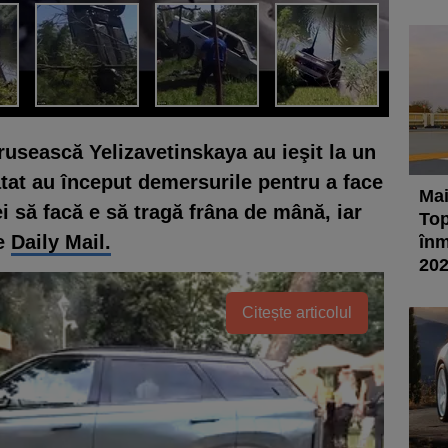
 rusească Yelizavetinskaya au ieşit la un
tat au început demersurile pentru a face
Mai
i să facă e să tragă frâna de mână, iar
Top
ie
Daily Mail.
înm
20
Citește articolul