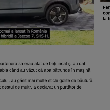
Fer
com
la 
partenera sa erau atât de beţi încât şi-au dat
abia când au văzut că apa pătrunde în maşină.
ocului, au găsit mai multe sticle golite de băutură.
destul de mult”, a declarat un purtător de