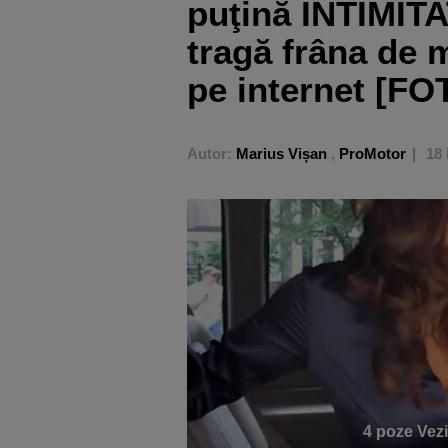
puţină INTIMITA
tragă frâna de 
pe internet [FO
Autor:
Marius Vișan
,
ProMotor
18 
4 poze
Vezi