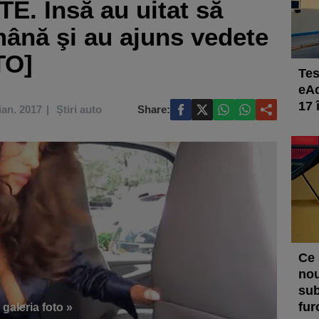
TE. Însă au uitat să
mână şi au ajuns vedete
TO]
Tes
eAc
17 
ian. 2017
Știri auto
Share:
Ce 
nou
sub
fur
 galeria foto »