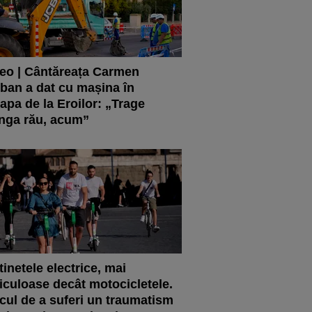
eo | Cântăreața Carmen
ban a dat cu mașina în
apa de la Eroilor: „Trage
nga rău, acum”
tinetele electrice, mai
iculoase decât motocicletele.
cul de a suferi un traumatism