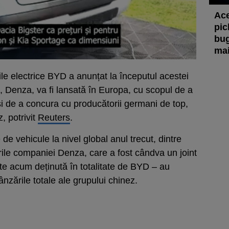
Ace
pic
bug
mai
e electrice BYD a anunțat la începutul acestei
Denza, va fi lansată în Europa, cu scopul de a
i de a concura cu producătorii germani de top,
 potrivit
Reuters
.
e vehicule la nivel global anul trecut, dintre
ile companiei Denza, care a fost cândva un joint
e acum deținută în totalitate de BYD – au
nzările totale ale grupului chinez.