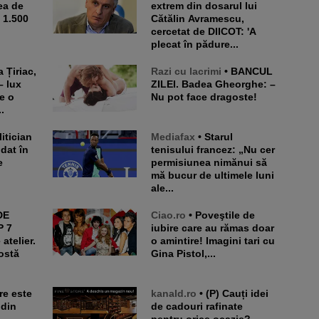
ea de
extrem din dosarul lui
e 1.500
Cătălin Avramescu,
cercetat de DIICOT: 'A
plecat în pădure...
Razi cu lacrimi
• BANCUL
– lux
ZILEI. Badea Gheorghe: –
e o
Nu pot face dragoste!
.
Mediafax
• Starul
 dat în
tenisului francez: „Nu cer
e
permisiunea nimănui să
mă bucur de ultimele luni
ale...
Ciao.ro
• Poveştile de
P 7
iubire care au rămas doar
atelier.
o amintire! Imagini tari cu
ostă
Gina Pistol,...
kanald.ro
• (P) Cauți idei
 din
de cadouri rafinate
pentru orice ocazie?