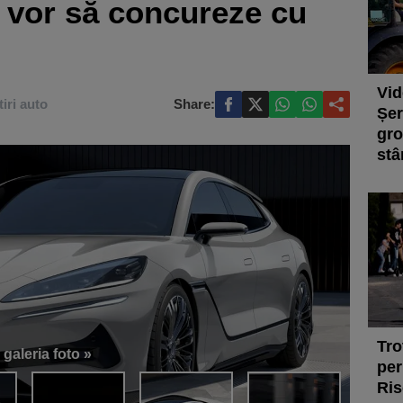
i vor să concureze cu
Vid
tiri auto
Share:
Șer
gro
stâ
Tro
 galeria foto »
per
Ris