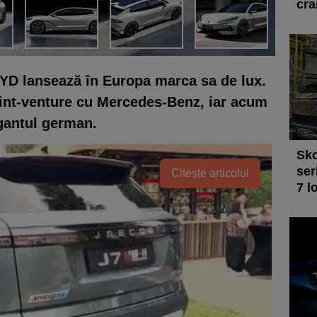
cra
YD lansează în Europa marca sa de lux.
joint-venture cu Mercedes-Benz, iar acum
igantul german.
Sko
ser
Citește articolul
7 l