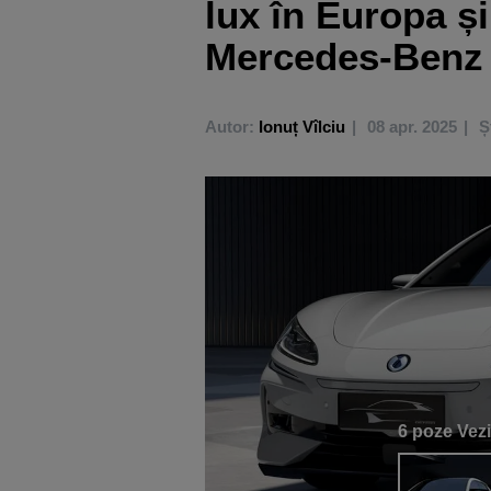
lux în Europa ș
Mercedes-Benz
Autor:
Ionuț Vîlciu
08 apr. 2025
Ș
6 poze
Vezi