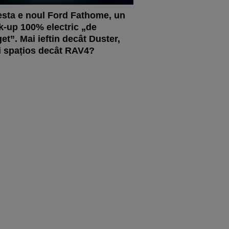
sta e noul Ford Fathome, un
k-up 100% electric „de
et”. Mai ieftin decât Duster,
 spațios decât RAV4?