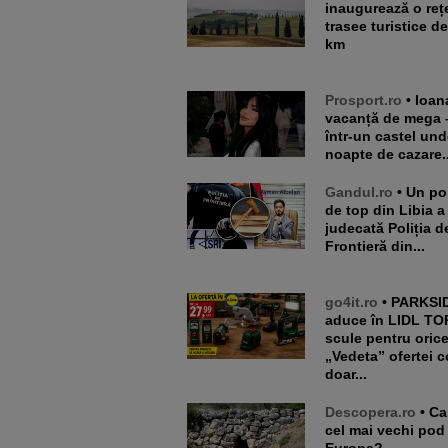
inaugurează o reț
trasee turistice d
km
Prosport.ro
• Ioana Țiriac,
vacanță de mega 
într-un castel und
noapte de cazare..
Gandul.ro
• Un politician
de top din Libia a
judecată Poliția d
Frontieră din...
go4it.ro
• PARKSIDE
aduce în LIDL TO
scule pentru orice 
„Vedeta” ofertei c
doar...
Descopera.ro
• Care este
cel mai vechi pod
Europa?