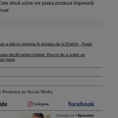
or. Cele două uzine vor putea produce împreună
nual.
n a dat cu mașina în groapa de la Eroilor: „Trage
loase decât motocicletele. Riscul de a suferi un
mai mare
e Promotor pe Social Media
Cancan.ro
• Episodul