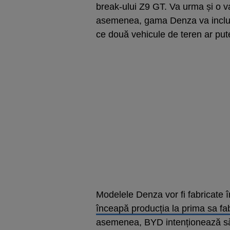
break-ului Z9 GT. Va urma și o var
asemenea, gama Denza va include,
ce două vehicule de teren ar putea
Modelele Denza vor fi fabricate 
înceapă producția la prima sa fa
asemenea, BYD intenționează să 