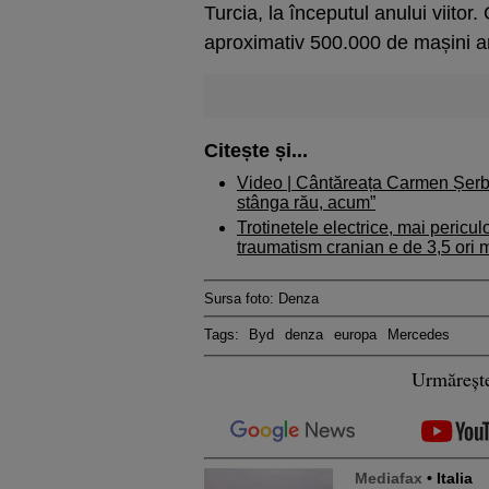
Turcia, la începutul anului viit
aproximativ 500.000 de mașini a
Citește și...
Video | Cântăreața Carmen Șerba
stânga rău, acum”
Trotinetele electrice, mai pericu
traumatism cranian e de 3,5 ori 
Sursa foto: Denza
Tags:
Byd
denza
europa
Mercedes
Urmăreșt
Mediafax
• Italia