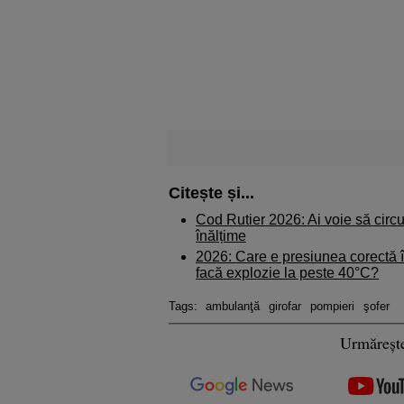
Citește și...
Cod Rutier 2026: Ai voie să circu
înălțime
2026: Care e presiunea corectă î
facă explozie la peste 40°C?
Tags:
ambulanţă
girofar
pompieri
şofer
Urmăreșt