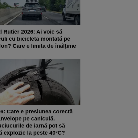
 Rutier 2026: Ai voie să
culi cu bicicleta montată pe
fon? Care e limita de înălțime
6: Care e presiunea corectă
anvelope pe caniculă.
ciucurile de iarnă pot să
ă explozie la peste 40°C?