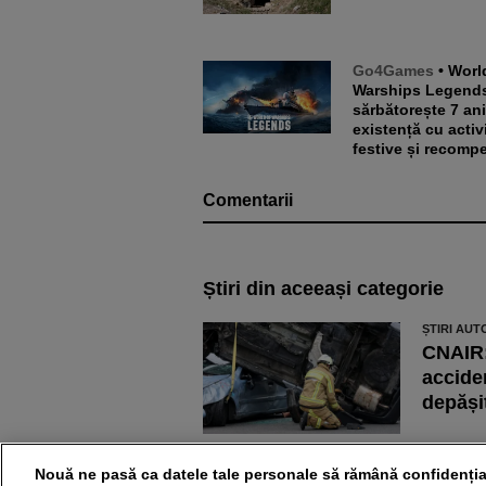
Go4Games
• World of
Warships Legend
sărbătorește 7 an
existență cu activi
festive și recomp
Comentarii
Știri din aceeași categorie
ȘTIRI AUT
CNAIR:
acciden
depăși
ȘTIRI AUT
Mașini
Nouă ne pasă ca datele tale personale să rămână confidenția