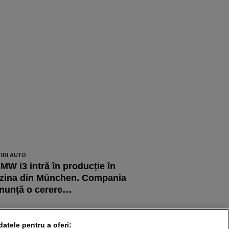
TIRI AUTO
MW i3 intră în producție în
zina din München. Compania
nunță o cerere…
TIRI AUTO
inal de drum pentru actuala
datele pentru a oferi: