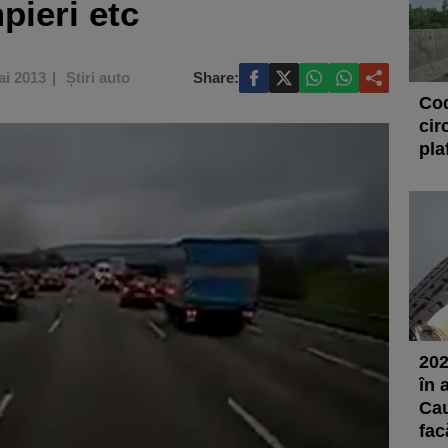
ieri etc
ai 2013
Știri auto
Share:
Cod
cir
pla
202
în 
Cau
fac