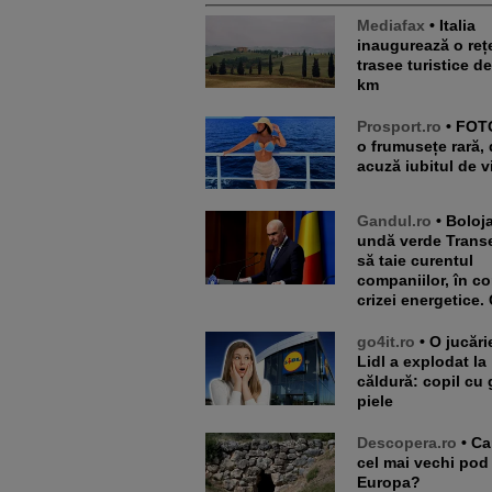
Mediafax
• Italia
inaugurează o reț
trasee turistice d
km
Prosport.ro
• FOTO. E de-
o frumusețe rară, 
acuză iubitul de v
Gandul.ro
• Bolojan dă
undă verde Transe
să taie curentul
companiilor, în co
crizei energetice. 
go4it.ro
• O jucărie din
Lidl a explodat la
căldură: copil cu 
piele
Descopera.ro
• Care este
cel mai vechi pod
Europa?