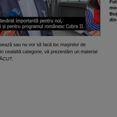
Fot
mod
Bug
din
resează sau nu vor să facă loc maşinilor de
 din cealaltă categorie, vă prezentăm un material
FĂCUT.