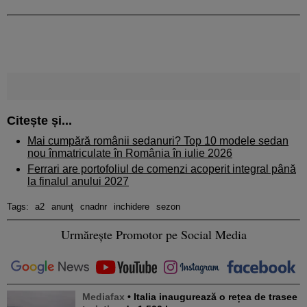
Citește și...
Mai cumpără românii sedanuri? Top 10 modele sedan
nou înmatriculate în România în iulie 2026
Ferrari are portofoliul de comenzi acoperit integral până
la finalul anului 2027
Tags:
a2
anunţ
cnadnr
inchidere
sezon
Urmărește Promotor pe Social Media
Mediafax
• Italia inaugurează o rețea de trasee