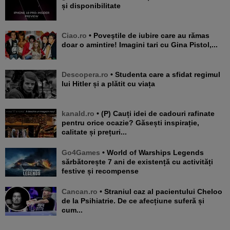
și disponibilitate
Ciao.ro
• Poveştile de iubire care au rămas
doar o amintire! Imagini tari cu Gina Pistol,...
Descopera.ro
• Studenta care a sfidat regimul
lui Hitler și a plătit cu viața
kanald.ro
• (P) Cauți idei de cadouri rafinate
pentru orice ocazie? Găsești inspirație,
calitate și prețuri...
Go4Games
• World of Warships Legends
sărbătorește 7 ani de existență cu activități
festive și recompense
Cancan.ro
• Straniul caz al pacientului Cheloo
de la Psihiatrie. De ce afecțiune suferă și
cum...