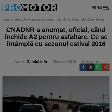
MENIU
acasa
•
știri auto
•
cnadnr a anunţat, oficial, când închide a2 pentru asfaltare. ce se întâmplă cu sezonul estival 2016
CNADNR a anunţat, oficial, când
închide A2 pentru asfaltare. Ce se
întâmplă cu sezonul estival 2016
Autor:
Gandul.info
29 mart. 2016
Știri auto