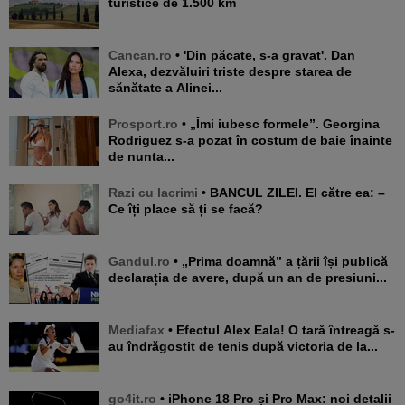
turistice de 1.500 km
Cancan.ro
• 'Din păcate, s-a gravat'. Dan
Alexa, dezvăluiri triste despre starea de
sănătate a Alinei...
Prosport.ro
• „Îmi iubesc formele”. Georgina
Rodriguez s-a pozat în costum de baie înainte
de nunta...
Razi cu lacrimi
• BANCUL ZILEI. El către ea: –
Ce îți place să ți se facă?
Gandul.ro
• „Prima doamnă” a țării își publică
declarația de avere, după un an de presiuni...
Mediafax
• Efectul Alex Eala! O tară întreagă s-
au îndrăgostit de tenis după victoria de la...
go4it.ro
• iPhone 18 Pro și Pro Max: noi detalii