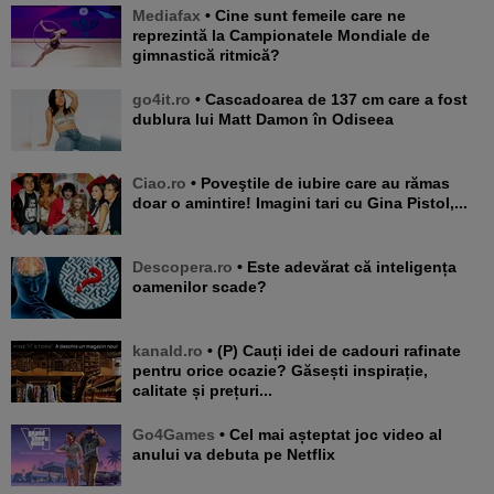
Mediafax
• Cine sunt femeile care ne
reprezintă la Campionatele Mondiale de
gimnastică ritmică?
go4it.ro
• Cascadoarea de 137 cm care a fost
dublura lui Matt Damon în Odiseea
Ciao.ro
• Poveştile de iubire care au rămas
doar o amintire! Imagini tari cu Gina Pistol,...
Descopera.ro
• Este adevărat că inteligența
oamenilor scade?
kanald.ro
• (P) Cauți idei de cadouri rafinate
pentru orice ocazie? Găsești inspirație,
calitate și prețuri...
Go4Games
• Cel mai așteptat joc video al
anului va debuta pe Netflix