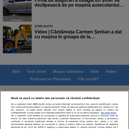
Firma de asigurări a obligat un șofer să
dezlipească de pe mașină autocolantul…
ȘTIRI AUTO
Video | Cântăreața Carmen Șerban a dat
cu mașina în groapa de la…
Știri
Test drive
Mașini electrice
Utile
Video
Podcast cu Prioritate
Cât costă?
Termeni si conditii
Politica de confidentialitate
Nouă ne pasă ca datele tale personale să rămână confidențiale
Politica de cookies
Echipa editorială
Contact
Noi și partenerii noștri
1019
stocăm și/sau accesăm informații pe dispozitivul dvs., precum identificatorii cookie
Modifică Setările
unici pentru prelucrarea datelor cu caracter personal. Puteți accepta sau gestiona preferințele dvs. făcând clic mai
jos, respectiv vă puteți opune utilizării unui interes legitim în orice moment pe pagina cu politica de
confidențialitate. Aceste alegeri vor fi raportate partenerilor noștri și nu vă vor afecta navigarea.
Mai multe detalii
Noi si partenerii nostri (retelele de socializare si agentiile de publicitate partenere, precum si furnizorii nostri de
servicii de date analitice) prelucram date pentru a permite website-ului sa functioneze, pentru a personaliza
continutul si anunturile publicitare afisate in functie de interesele si/sau profilul dvs., pentru a va oferi
functionalitati aferente retelelor de socializare si pentru a analiza traficul pe website. Beneficiati de drepturile
prevazute de art. 15-22 din GDPR in legatura cu prelucrarea datelor cu caracter personal. Aceste drepturi pot fi