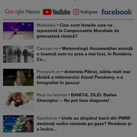
Mediafax
• Cine sunt femeile care ne
reprezintă la Campionatele Mondiale de
gimnastică ritmică?
Cancan.ro
• Meteorologii Accuweather anunță
o toamnă cum nu prea a mai fost, în România.
Ce...
Prosport.ro
• Antonela Pătruț, iubita mult mai
tânără a milionarului Arpad Paszkany, s-a
fotografiat în jacuzzi
Razi cu lacrimi
• BANCUL ZILEI. Badea
Gheorghe: – Nu pot face dragoste!
Gandul.ro
• Unde au dispărut banii din PNRR
destinați noilor centrale pe gaze? România și-
a închis...