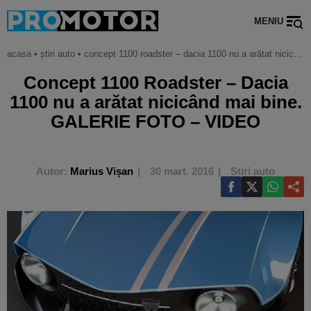
MENIU
acasa
•
știri auto
•
concept 1100 roadster – dacia 1100 nu a arătat nicicând mai bine. galerie foto – video
Concept 1100 Roadster – Dacia
1100 nu a arătat nicicând mai bine.
GALERIE FOTO – VIDEO
Autor:
Marius Vișan
30 mart. 2016
Știri auto