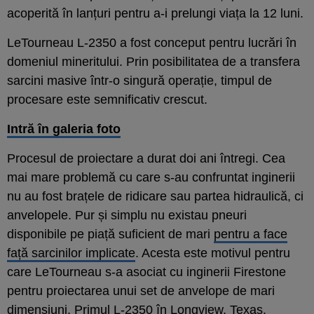
acoperită în lanțuri pentru a-i prelungi viața la 12 luni.
LeTourneau L-2350 a fost conceput pentru lucrări în
domeniul mineritului. Prin posibilitatea de a transfera
sarcini masive într-o singură operație, timpul de
procesare este semnificativ crescut.
Intră în galeria foto
Procesul de proiectare a durat doi ani întregi. Cea
mai mare problemă cu care s-au confruntat inginerii
nu au fost brațele de ridicare sau partea hidraulică, ci
anvelopele. Pur și simplu nu existau pneuri
disponibile pe piață suficient de mari
pentru a face
față sarcinilor implicate
. Acesta este motivul pentru
care LeTourneau s-a asociat cu inginerii Firestone
pentru proiectarea unui set de anvelope de mari
dimensiuni. Primul L-2350 în Longview, Texas.