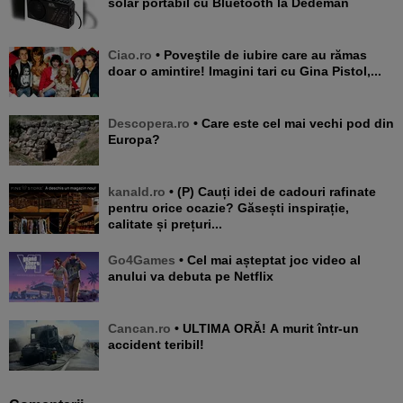
solar portabil cu Bluetooth la Dedeman
Ciao.ro
• Poveştile de iubire care au rămas
doar o amintire! Imagini tari cu Gina Pistol,...
Descopera.ro
• Care este cel mai vechi pod din
Europa?
kanald.ro
• (P) Cauți idei de cadouri rafinate
pentru orice ocazie? Găsești inspirație,
calitate și prețuri...
Go4Games
• Cel mai așteptat joc video al
anului va debuta pe Netflix
Cancan.ro
• ULTIMA ORĂ! A murit într-un
accident teribil!