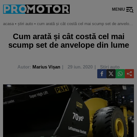
MENIU
acasa
•
știri auto
•
cum arată și cât costă cel mai scump set de anvelope din lume
Cum arată și cât costă cel mai
scump set de anvelope din lume
Autor:
Marius Vișan
29 iun. 2020
Știri auto