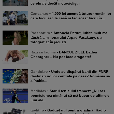
cerebrale decât motocicliștii
Cancan.ro
• 4.000 lei amendă tuturor românilor
care locuiesc la casă și fac acest lucru în...
Prosport.ro
• Antonela Pătruț, iubita mult mai
tânără a milionarului Arpad Paszkany, s-a
fotografiat în jacuzzi
Razi cu lacrimi
• BANCUL ZILEI. Badea
Gheorghe: – Nu pot face dragoste!
Gandul.ro
• Unde au dispărut banii din PNRR
destinați noilor centrale pe gaze? România și-
a închis...
Mediafax
• Starul tenisului francez: „Nu cer
permisiunea nimănui să mă bucur de ultimele
luni ale...
go4it.ro
• Gadget util pentru grădină: Radio