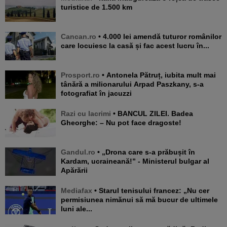
turistice de 1.500 km
Cancan.ro
• 4.000 lei amendă tuturor românilor
care locuiesc la casă și fac acest lucru în...
Prosport.ro
• Antonela Pătruț, iubita mult mai
tânără a milionarului Arpad Paszkany, s-a
fotografiat în jacuzzi
Razi cu lacrimi
• BANCUL ZILEI. Badea
Gheorghe: – Nu pot face dragoste!
Gandul.ro
• „Drona care s-a prăbușit în
Kardam, ucraineană!” - Ministerul bulgar al
Apărării
Mediafax
• Starul tenisului francez: „Nu cer
permisiunea nimănui să mă bucur de ultimele
luni ale...