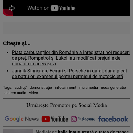
Citește și...
Piața carburanților din România a înregistrat noi reduceri
de preț. Rompetrol și Lukoil au modificat prețurile de
două ori în aceeași zi
Jannik Sinner are Ferrari și Porsche în garaj, dar a picat
de patru ori examenul pentru permisul de motocicletă
Tags:
audi q7
demonstraţie
infotainment
multimedia
noua generatie
sistem audio
video
Urmărește Promotor pe Social Media
Mediafax
• Italia inaugurează o rețea de trasee