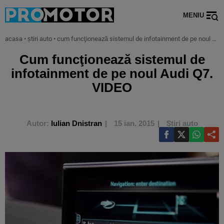
MENIU
acasa
•
știri auto
•
cum funcţionează sistemul de infotainment de pe noul audi q7. video
Cum funcţionează sistemul de
infotainment de pe noul Audi Q7.
VIDEO
Autor:
Iulian Dnistran
15 ian. 2015
Știri auto