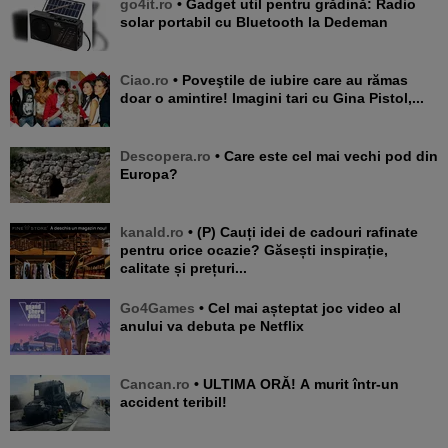
go4it.ro
• Gadget util pentru grădină: Radio
solar portabil cu Bluetooth la Dedeman
Ciao.ro
• Poveştile de iubire care au rămas
doar o amintire! Imagini tari cu Gina Pistol,...
Descopera.ro
• Care este cel mai vechi pod din
Europa?
kanald.ro
• (P) Cauți idei de cadouri rafinate
pentru orice ocazie? Găsești inspirație,
calitate și prețuri...
Go4Games
• Cel mai așteptat joc video al
anului va debuta pe Netflix
Cancan.ro
• ULTIMA ORĂ! A murit într-un
accident teribil!