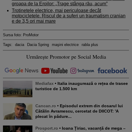
groapa de la Eroilor: „Trage stânga rău, acum”
Trotinetele electrice, mai periculoase decât
motocicletele. Riscul de a suferi un traumatism cranian
e de 3,5 ori mai mare
Sursa foto: ProMotor
Tags:
dacia
Dacia Spring
maşini electrice
rabla plus
Urmărește Promotor pe Social Media
Mediafax
• Italia inaugurează o rețea de trasee
turistice de 1.500 km
Cancan.ro
• Episodul extrem din dosarul lui
Cătălin Avramescu, cercetat de DIICOT: 'A
plecat în pădure...
Prosport.ro
• Ioana Țiriac, vacanță de mega –