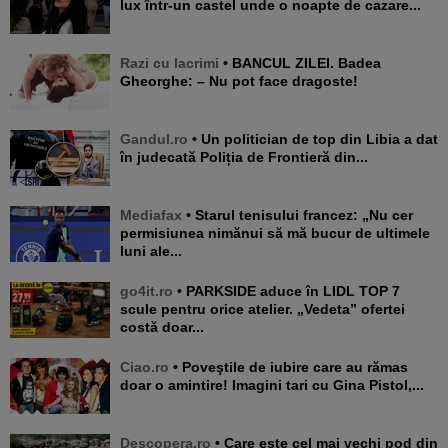
lux într-un castel unde o noapte de cazare...
Razi cu lacrimi
• BANCUL ZILEI. Badea
Gheorghe: – Nu pot face dragoste!
Gandul.ro
• Un politician de top din Libia a dat
în judecată Poliția de Frontieră din...
Mediafax
• Starul tenisului francez: „Nu cer
permisiunea nimănui să mă bucur de ultimele
luni ale...
go4it.ro
• PARKSIDE aduce în LIDL TOP 7
scule pentru orice atelier. „Vedeta” ofertei
costă doar...
Ciao.ro
• Poveştile de iubire care au rămas
doar o amintire! Imagini tari cu Gina Pistol,...
Descopera.ro
• Care este cel mai vechi pod din