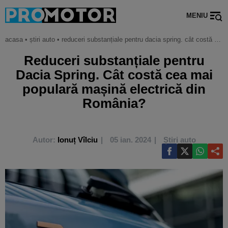
MENIU
acasa
•
știri auto
•
reduceri substanțiale pentru dacia spring. cât costă cea mai populară mașină electrică din românia?
Reduceri substanțiale pentru
Dacia Spring. Cât costă cea mai
populară mașină electrică din
România?
Autor:
Ionuț Vîlciu
05 ian. 2024
Știri auto