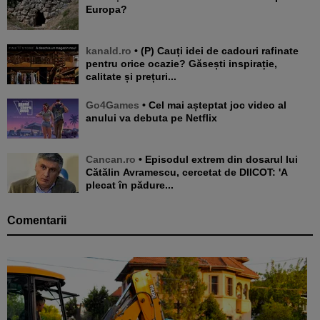
Europa?
kanald.ro
• (P) Cauți idei de cadouri rafinate
pentru orice ocazie? Găsești inspirație,
calitate și prețuri...
Go4Games
• Cel mai așteptat joc video al
anului va debuta pe Netflix
Cancan.ro
• Episodul extrem din dosarul lui
Cătălin Avramescu, cercetat de DIICOT: 'A
plecat în pădure...
Comentarii