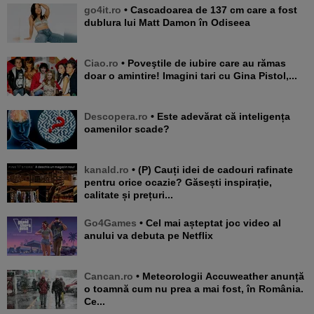
go4it.ro
• Cascadoarea de 137 cm care a fost
dublura lui Matt Damon în Odiseea
Ciao.ro
• Poveştile de iubire care au rămas
doar o amintire! Imagini tari cu Gina Pistol,...
Descopera.ro
• Este adevărat că inteligența
oamenilor scade?
kanald.ro
• (P) Cauți idei de cadouri rafinate
pentru orice ocazie? Găsești inspirație,
calitate și prețuri...
Go4Games
• Cel mai așteptat joc video al
anului va debuta pe Netflix
Cancan.ro
• Meteorologii Accuweather anunță
o toamnă cum nu prea a mai fost, în România.
Ce...