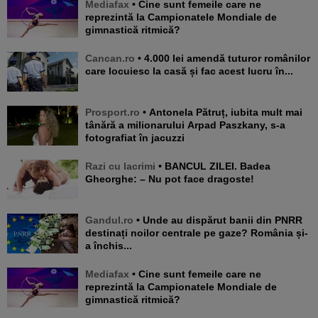
Mediafax
• Cine sunt femeile care ne
reprezintă la Campionatele Mondiale de
gimnastică ritmică?
Cancan.ro
• 4.000 lei amendă tuturor românilor
care locuiesc la casă și fac acest lucru în...
Prosport.ro
• Antonela Pătruț, iubita mult mai
tânără a milionarului Arpad Paszkany, s-a
fotografiat în jacuzzi
Razi cu lacrimi
• BANCUL ZILEI. Badea
Gheorghe: – Nu pot face dragoste!
Gandul.ro
• Unde au dispărut banii din PNRR
destinați noilor centrale pe gaze? România și-
a închis...
Mediafax
• Cine sunt femeile care ne
reprezintă la Campionatele Mondiale de
gimnastică ritmică?