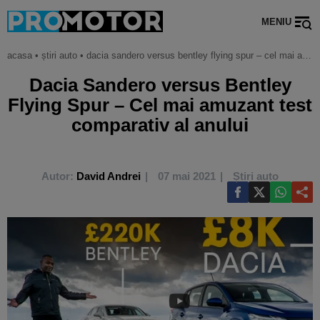
MENIU
acasa
•
știri auto
•
dacia sandero versus bentley flying spur – cel mai amuzant test comparativ al anului
Dacia Sandero versus Bentley
Flying Spur – Cel mai amuzant test
comparativ al anului
Autor:
David Andrei
07 mai 2021
Știri auto