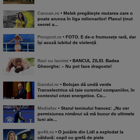
Cancan.ro
• Melek pregătește mutarea care o
poate arunca în liga milionarilor! Planul ținut
secret a...
Prosport.ro
• FOTO. E de-o frumusețe rară, dar
își acuză iubitul de violență
Razi cu lacrimi
• BANCUL ZILEI. Badea
Gheorghe: – Nu pot face dragoste!
Gandul.ro
• Bolojan dă undă verde
Transelectrica să taie curentul companiilor, în
contextul crizei energetice. Cu...
Mediafax
• Starul tenisului francez: „Nu cer
permisiunea nimănui să mă bucur de ultimele
luni ale...
go4it.ro
• O jucărie din Lidl a explodat la
căldură: copil cu grefă de piele