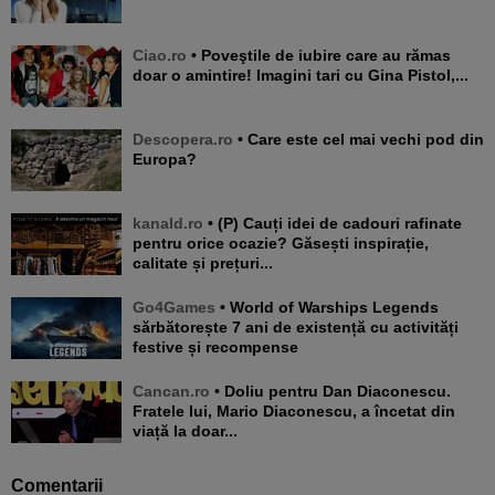
Ciao.ro
• Poveştile de iubire care au rămas
doar o amintire! Imagini tari cu Gina Pistol,...
Descopera.ro
• Care este cel mai vechi pod din
Europa?
kanald.ro
• (P) Cauți idei de cadouri rafinate
pentru orice ocazie? Găsești inspirație,
calitate și prețuri...
Go4Games
• World of Warships Legends
sărbătorește 7 ani de existență cu activități
festive și recompense
Cancan.ro
• Doliu pentru Dan Diaconescu.
Fratele lui, Mario Diaconescu, a încetat din
viață la doar...
Comentarii