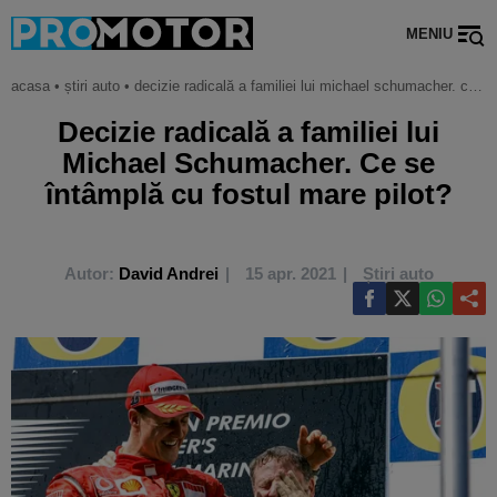
MENIU
acasa
•
știri auto
•
decizie radicală a familiei lui michael schumacher. ce se întâmplă cu fostul mare pilot?
Decizie radicală a familiei lui
Michael Schumacher. Ce se
întâmplă cu fostul mare pilot?
Autor:
David Andrei
15 apr. 2021
Știri auto