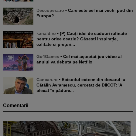
Descopera.ro
• Care este cel mai vechi pod din
Europa?
kanald.ro
• (P) Cauți idei de cadouri rafinate
pentru orice ocazie? Găsești inspirație,
calitate și prețuri...
Go4Games
• Cel mai așteptat joc video al
anului va debuta pe Netflix
Cancan.ro
• Episodul extrem din dosarul lui
Cătălin Avramescu, cercetat de DIICOT: 'A
plecat în pădure...
Comentarii