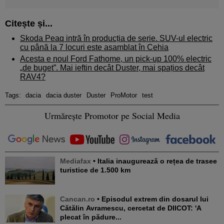
Citește și...
Skoda Peaq intră în producția de serie. SUV-ul electric
cu până la 7 locuri este asamblat în Cehia
Acesta e noul Ford Fathome, un pick-up 100% electric
„de buget”. Mai ieftin decât Duster, mai spațios decât
RAV4?
Tags:
dacia
dacia duster
Duster
ProMotor
test
Urmărește Promotor pe Social Media
Mediafax
• Italia inaugurează o rețea de trasee
turistice de 1.500 km
Cancan.ro
• Episodul extrem din dosarul lui
Cătălin Avramescu, cercetat de DIICOT: 'A
plecat în pădure...