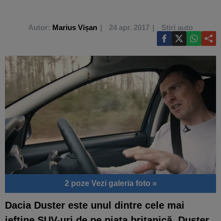
Autor:
Marius Vișan
24 apr. 2017
Știri auto
2 poze
Vezi galeria foto »
Dacia Duster este unul dintre cele mai
ieftine SUV-uri de pe piaţa britanică. Duster