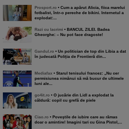
Prosport.ro
• Cum a apărut Alicia, fiica marelui
fotbalist, într-o pereche de bikini. Internetul a
explodat:...
Razi cu lacrimi
• BANCUL ZILEI. Badea
Gheorghe: – Nu pot face dragoste!
Gandul.ro
• Un politician de top din Libia a dat
în judecată Poliția de Frontieră din...
Mediafax
• Starul tenisului francez: „Nu cer
permisiunea nimănui să mă bucur de ultimele
luni ale...
go4it.ro
• O jucărie din Lidl a explodat la
căldură: copil cu grefă de piele
Ciao.ro
• Poveştile de iubire care au rămas
doar o amintire! Imagini tari cu Gina Pistol,...