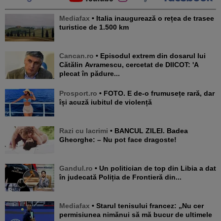
Mediafax
• Italia inaugurează o rețea de trasee
turistice de 1.500 km
Cancan.ro
• Episodul extrem din dosarul lui
Cătălin Avramescu, cercetat de DIICOT: 'A
plecat în pădure...
Prosport.ro
• FOTO. E de-o frumusețe rară, dar
își acuză iubitul de violență
Razi cu lacrimi
• BANCUL ZILEI. Badea
Gheorghe: – Nu pot face dragoste!
Gandul.ro
• Un politician de top din Libia a dat
în judecată Poliția de Frontieră din...
Mediafax
• Starul tenisului francez: „Nu cer
permisiunea nimănui să mă bucur de ultimele