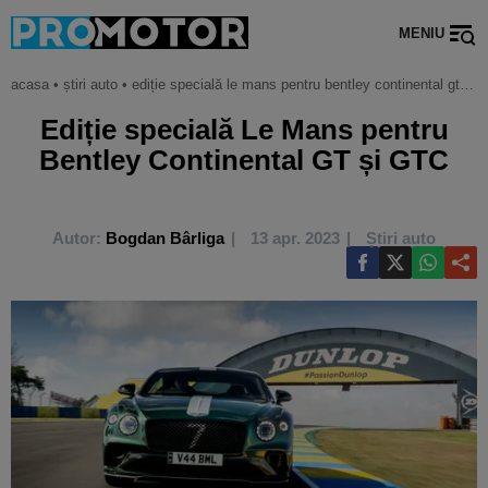
MENIU
acasa
•
știri auto
•
ediție specială le mans pentru bentley continental gt și gtc
Ediție specială Le Mans pentru
Bentley Continental GT și GTC
Autor:
Bogdan Bârliga
13 apr. 2023
Știri auto