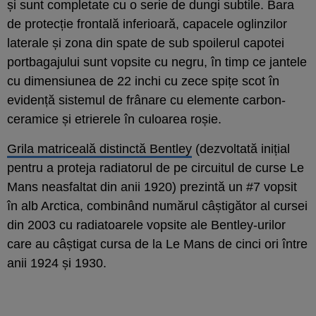
și sunt completate cu o serie de dungi subtile. Bara
de protecție frontală inferioară, capacele oglinzilor
laterale și zona din spate de sub spoilerul capotei
portbagajului sunt vopsite cu negru, în timp ce jantele
cu dimensiunea de 22 inchi cu zece spițe scot în
evidență sistemul de frânare cu elemente carbon-
ceramice și etrierele în culoarea roșie.
Grila matriceală distinctă Bentley
(dezvoltată inițial
pentru a proteja radiatorul de pe circuitul de curse Le
Mans neasfaltat din anii 1920) prezintă un #7 vopsit
în alb Arctica, combinând numărul câștigător al cursei
din 2003 cu radiatoarele vopsite ale Bentley-urilor
care au câștigat cursa de la Le Mans de cinci ori între
anii 1924 și 1930.