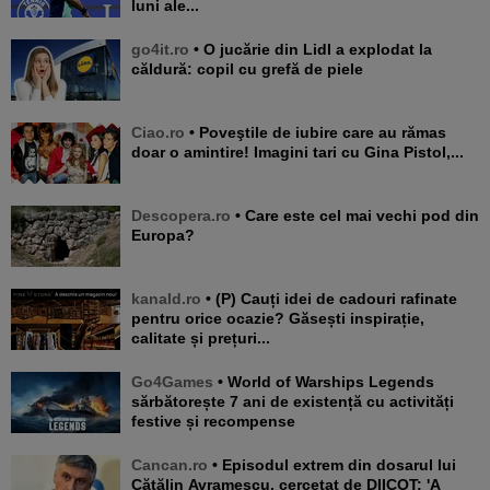
luni ale...
go4it.ro
• O jucărie din Lidl a explodat la
căldură: copil cu grefă de piele
Ciao.ro
• Poveştile de iubire care au rămas
doar o amintire! Imagini tari cu Gina Pistol,...
Descopera.ro
• Care este cel mai vechi pod din
Europa?
kanald.ro
• (P) Cauți idei de cadouri rafinate
pentru orice ocazie? Găsești inspirație,
calitate și prețuri...
Go4Games
• World of Warships Legends
sărbătorește 7 ani de existență cu activități
festive și recompense
Cancan.ro
• Episodul extrem din dosarul lui
Cătălin Avramescu, cercetat de DIICOT: 'A