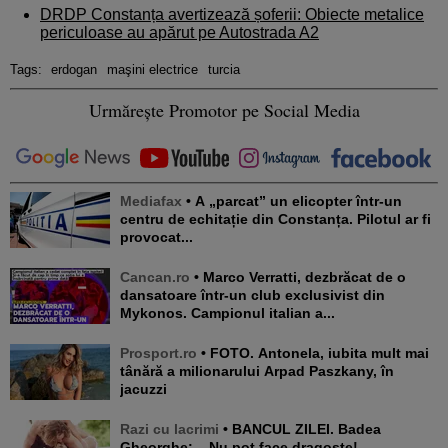
DRDP Constanța avertizează șoferii: Obiecte metalice
periculoase au apărut pe Autostrada A2
Tags:
erdogan
maşini electrice
turcia
Urmărește Promotor pe Social Media
Mediafax
• A „parcat” un elicopter într-un
centru de echitație din Constanța. Pilotul ar fi
provocat...
Cancan.ro
• Marco Verratti, dezbrăcat de o
dansatoare într-un club exclusivist din
Mykonos. Campionul italian a...
Prosport.ro
• FOTO. Antonela, iubita mult mai
tânără a milionarului Arpad Paszkany, în
jacuzzi
Razi cu lacrimi
• BANCUL ZILEI. Badea
Gheorghe: – Nu pot face dragoste!