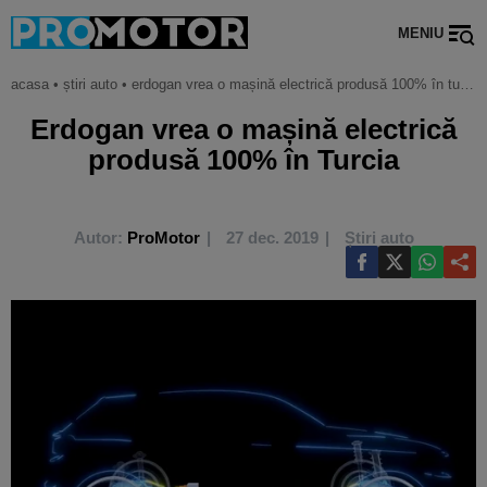
MENIU
acasa
•
știri auto
•
erdogan vrea o mașină electrică produsă 100% în turcia
Erdogan vrea o mașină electrică
produsă 100% în Turcia
Autor:
ProMotor
27 dec. 2019
Știri auto