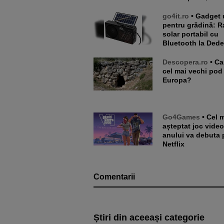
go4it.ro
• Gadget util
pentru grădină: R
solar portabil cu
Bluetooth la Ded
Descopera.ro
• Care este
cel mai vechi pod
Europa?
Go4Games
• Cel mai
așteptat joc video
anului va debuta 
Netflix
Comentarii
Știri din aceeași categorie