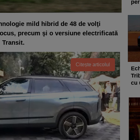
per
nologie mild hibrid de 48 de volţi
ocus, precum şi o versiune electrificată
 Transit.
Citește articolul
Ech
Tri
cu 