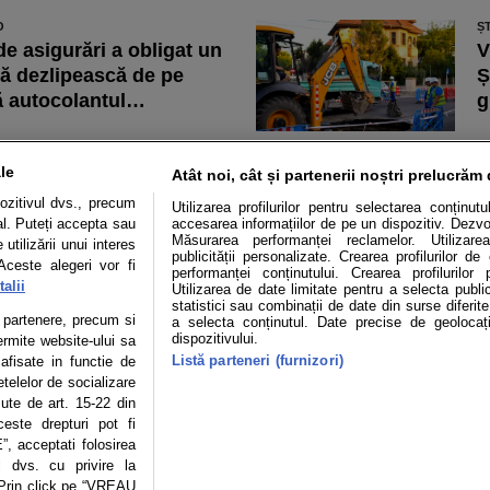
O
Ș
de asigurări a obligat un
V
să dezlipească de pe
Ș
 autocolantul…
g
O
Ș
tele electrice, mai
S
le
Atât noi, cât și partenerii noștri prelucrăm 
loase decât
d
ozitivul dvs., precum
Utilizarea profilurilor pentru selectarea conținut
cletele. Riscul de a
p
al. Puteți accepta sau
accesarea informațiilor de pe un dispozitiv. Dezvol
Măsurarea performanței reclamelor. Utilizarea
utilizării unui interes
 un traumatism cranian…
publicității personalizate. Crearea profilurilor d
Aceste alegeri vor fi
performanței conținutului. Crearea profilurilor 
alii
Utilizarea de date limitate pentru a selecta public
statistici sau combinații de date din surse diferite
Mașini electrice
Utile
Video
Podcast cu Prior
te partenere, precum si
a selecta conținutul. Date precise de geolocați
dispozitivului.
ermite website-ului sa
Listă parteneri (furnizori)
confidentialitate
Politica de cookies
Echipa editorială
 afisate in functie de
etelelor de socializare
zute de art. 15-22 din
este drepturi pot fi
, acceptati folosirea
se poate face în limita a 250 de semne. Nicio instituţie sau persoană (sit
l dvs. cu privire la
 reproduce integral scrierile publicistice purtătoare de Drepturi de Aut
 Prin click pe “VREAU