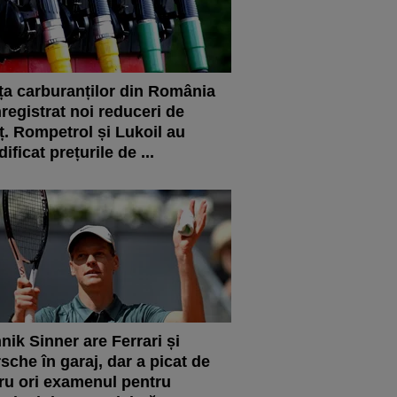
ța carburanților din România
nregistrat noi reduceri de
ț. Rompetrol și Lukoil au
ificat prețurile de ...
nik Sinner are Ferrari și
sche în garaj, dar a picat de
ru ori examenul pentru