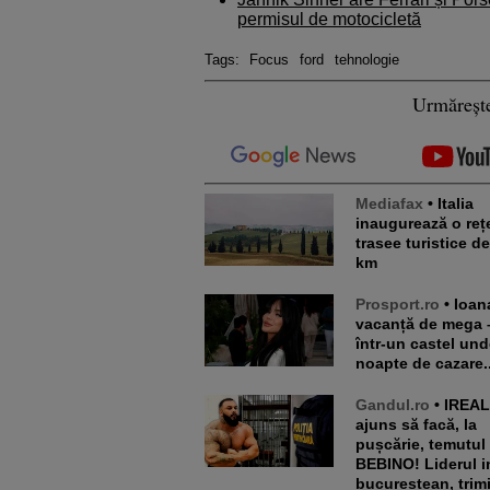
permisul de motocicletă
Tags:
Focus
ford
tehnologie
Urmăreșt
Mediafax
• Italia
inaugurează o reț
trasee turistice d
km
Prosport.ro
• Ioana Țiriac,
vacanță de mega 
într-un castel und
noapte de cazare..
Gandul.ro
• IREAL ce a
ajuns să facă, la
pușcărie, temutul
BEBINO! Liderul i
bucureștean, trimi