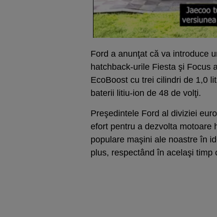
Ford a anunţat că va introduce un
hatchback-urile Fiesta şi Focus an
EcoBoost cu trei cilindri de 1,0 l
baterii litiu-ion de 48 de volţi.
Preşedintele Ford al diviziei eu
efort pentru a dezvolta motoare 
populare maşini ale noastre în id
plus, respectând în acelaşi timp c