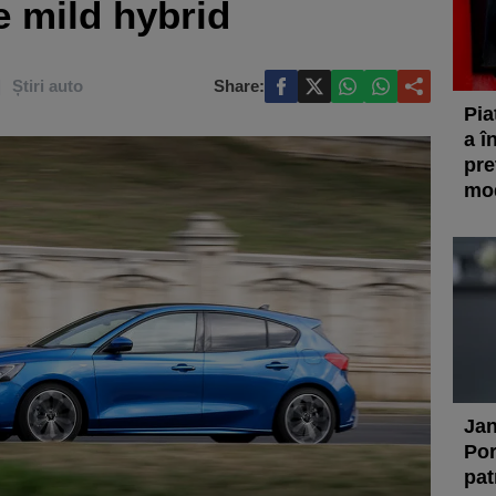
e mild hybrid
Știri auto
Share:
Pia
a î
pre
mod
Jan
Por
pat