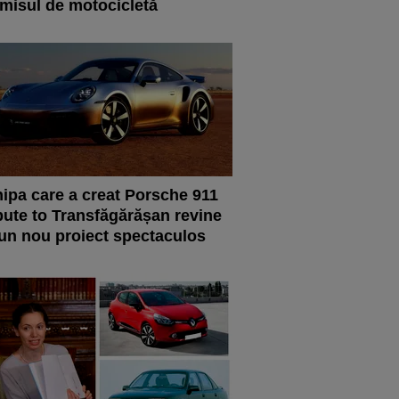
misul de motocicletă
ipa care a creat Porsche 911
bute to Transfăgărășan revine
un nou proiect spectaculos