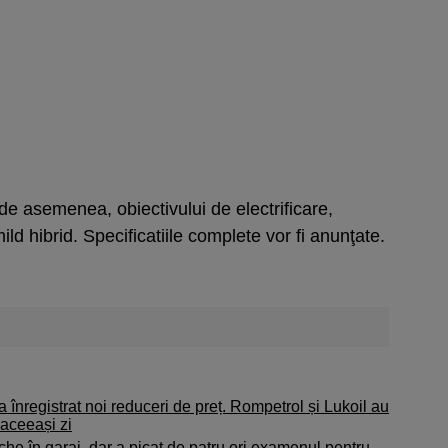
 de asemenea, obiectivului de electrificare,
ld hibrid. Specificatiile complete vor fi anunţate.
 înregistrat noi reduceri de preț. Rompetrol și Lukoil au
 aceeași zi
che în garaj, dar a picat de patru ori examenul pentru