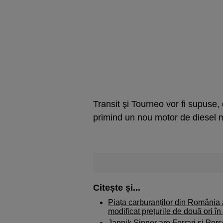
Transit şi Tourneo vor fi supuse,
primind un nou motor de diesel mi
Citește și...
Piața carburanților din România a
modificat prețurile de două ori în
Jannik Sinner are Ferrari și Pors