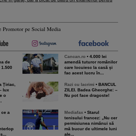
e Promotor pe Social Media
Cancan.ro
• 4.000 lei
ea de
amendă tuturor românilor
e 1.500
care locuiesc la casă și
fac acest lucru în...
Razi cu lacrimi
• BANCUL
– lux
ZILEI. Badea Gheorghe: –
e o
Nu pot face dragoste!
.
Mediafax
• Starul
tenisului francez: „Nu cer
permisiunea nimănui să
nterlop
mă bucur de ultimele luni
s...
ale...