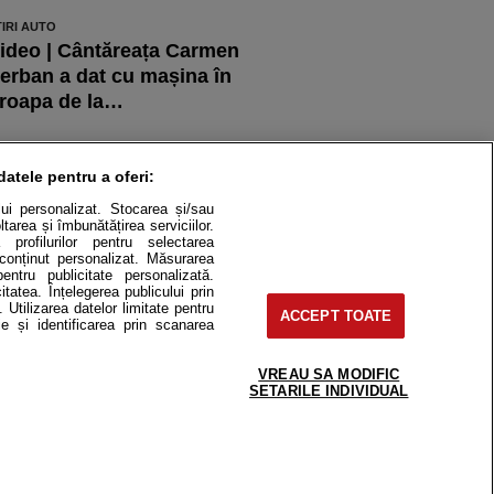
TIRI AUTO
ideo | Cântăreața Carmen
erban a dat cu mașina în
roapa de la…
TIRI AUTO
koda Peaq intră în producția
datele pentru a oferi:
e serie. SUV-ul electric cu
ului personalizat. Stocarea și/sau
ână la 7…
tarea și îmbunătățirea serviciilor.
 profilurilor pentru selectarea
e conținut personalizat. Măsurarea
pentru publicitate personalizată.
itatea. Înțelegerea publicului prin
. Utilizarea datelor limitate pentru
ACCEPT TOATE
itate
Cât costă?
e și identificarea prin scanarea
Contact
Modifică Setările
VREAU SA MODIFIC
SETARILE INDIVIDUAL
e-uri, instituţii mass-media, firme de
or fără acordul nostru.