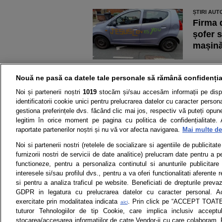
ȘTIRI AUT
Firma 
șofer 
mașină
ȘTIRI AUT
Trotine
Nouă ne pasă ca datele tale personale să rămână confidenția
pericu
Noi și partenerii noștri
1019
stocăm și/sau accesăm informații pe disp
motoci
identificatorii cookie unici pentru prelucrarea datelor cu caracter person
gestiona preferințele dvs. făcând clic mai jos, respectiv vă puteți opune 
suferi
legitim în orice moment pe pagina cu politica de confidențialitate. 
raportate partenerilor noștri și nu vă vor afecta navigarea.
Mai multe det
Știri
Test drive
Noi si partenerii nostri (retelele de socializare si agentiile de publicita
furnizorii nostri de servicii de date analitice) prelucram date pentru a p
Termeni si conditii
Politica de 
functioneze, pentru a personaliza continutul si anunturile publicitare
interesele si/sau profilul dvs., pentru a va oferi functionalitati aferente r
si pentru a analiza traficul pe website. Beneficiati de drepturile preva
GDPR in legatura cu prelucrarea datelor cu caracter personal. Ac
exercitate prin modalitatea indicata
. Prin click pe “ACCEPT TOATE”
aici
Toate drepturile rezervate | Citarea 
tuturor Tehnologiilor de tip Cookie, care implica inclusiv acceptu
monitorizare) nu poate
stocarea/accesarea informatiilor de catre Vendor-ii cu care colaboram.