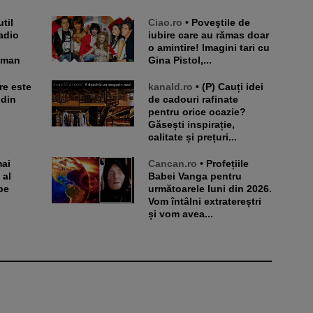
Ciao.ro
• Poveştile de
adio
iubire care au rămas doar
o amintire! Imagini tari cu
eman
Gina Pistol,...
kanald.ro
• (P) Cauți idei
 din
de cadouri rafinate
pentru orice ocazie?
Găsești inspirație,
calitate și prețuri...
Cancan.ro
• Profețiile
 al
Babei Vanga pentru
pe
următoarele luni din 2026.
Vom întâlni extratereștri
și vom avea...