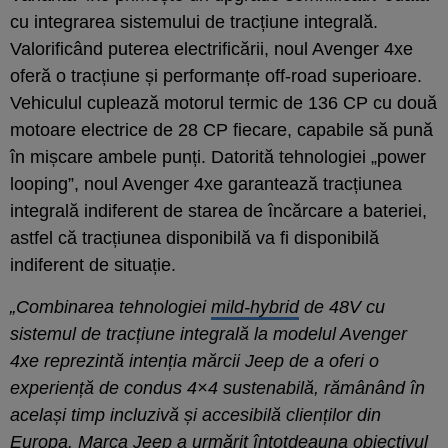
cu integrarea sistemului de tracțiune integrală.
Valorificând puterea electrificării, noul Avenger 4xe
oferă o tracțiune și performanțe off-road superioare.
Vehiculul cuplează motorul termic de 136 CP cu două
motoare electrice de 28 CP fiecare, capabile să pună
în mișcare ambele punți. Datorită tehnologiei „power
looping”, noul Avenger 4xe garantează tracțiunea
integrală indiferent de starea de încărcare a bateriei,
astfel că tracțiunea disponibilă va fi disponibilă
indiferent de situație.
„
Combinarea tehnologiei
mild-hybrid
de 48V cu
sistemul de tracțiune integrală la modelul Avenger
4xe reprezintă intenția mărcii Jeep de a oferi o
experiență de condus 4×4 sustenabilă, rămânând în
același timp incluzivă și accesibilă clienților din
Europa. Marca Jeep a urmărit întotdeauna obiectivul