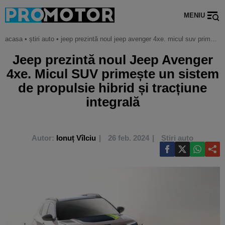
MENIU
acasa
•
știri auto
•
jeep prezintă noul jeep avenger 4xe. micul suv primește un sistem de propulsie hibrid și tracțiune integrală
Jeep prezintă noul Jeep Avenger
4xe. Micul SUV primește un sistem
de propulsie hibrid și tracțiune
integrală
Autor:
Ionuț Vîlciu
26 feb. 2024
Știri auto