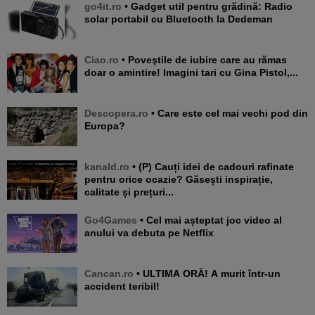
go4it.ro
• Gadget util pentru grădină: Radio
solar portabil cu Bluetooth la Dedeman
Ciao.ro
• Poveştile de iubire care au rămas
doar o amintire! Imagini tari cu Gina Pistol,...
Descopera.ro
• Care este cel mai vechi pod din
Europa?
kanald.ro
• (P) Cauți idei de cadouri rafinate
pentru orice ocazie? Găsești inspirație,
calitate și prețuri...
Go4Games
• Cel mai așteptat joc video al
anului va debuta pe Netflix
Cancan.ro
• ULTIMA ORĂ! A murit într-un
accident teribil!