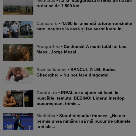
Mediafax
• Italia inaugurează o rețea de trasee
turistice de 1.500 km
Cancan.ro
• 4.000 lei amendă tuturor românilor
care locuiesc la casă și fac acest lucru în...
Prosport.ro
• Ce dramă! A murit tatăl lui Leo
Messi, Jorge Messi
Razi cu lacrimi
• BANCUL ZILEI. Badea
Gheorghe: – Nu pot face dragoste!
Gandul.ro
• IREAL ce a ajuns să facă, la
pușcărie, temutul BEBINO! Liderul interlop
bucureștean, trimis...
Mediafax
• Starul tenisului francez: „Nu cer
permisiunea nimănui să mă bucur de ultimele
luni ale...