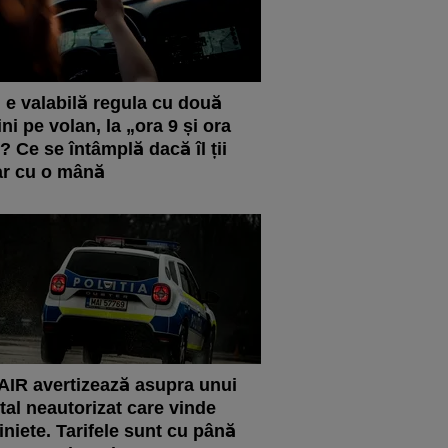
 e valabilă regula cu două
ni pe volan, la „ora 9 și ora
? Ce se întâmplă dacă îl ții
r cu o mână
IR avertizează asupra unui
tal neautorizat care vinde
iniete. Tarifele sunt cu până