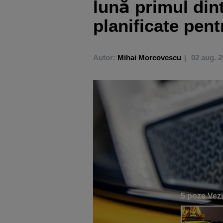
lună primul din
planificate pen
Autor:
Mihai Morcovescu
02 aug. 
5 poze
Vezi