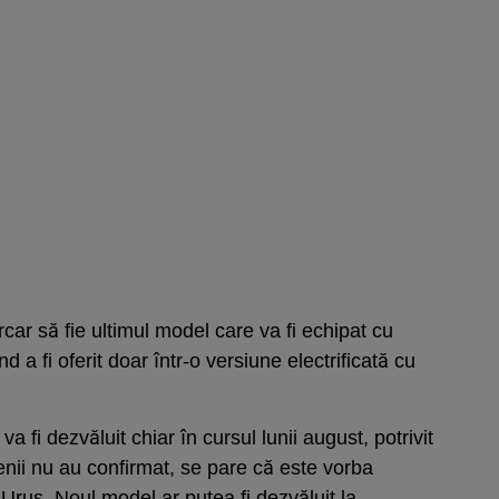
car să fie ultimul model care va fi echipat cu
a fi oferit doar într-o versiune electrificată cu
va fi dezvăluit chiar în cursul lunii august, potrivit
ienii nu au confirmat, se pare că este vorba
 Urus. Noul model ar putea fi dezvăluit la