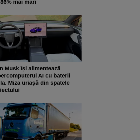
186% mai mari
n Musk își alimentează
ercomputerul AI cu baterii
la. Miza uriașă din spatele
iectului