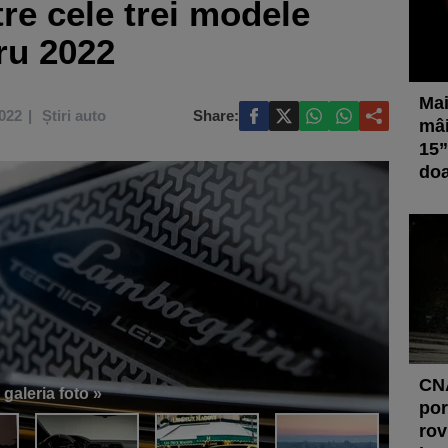
tre cele trei modele
tru 2022
Mai
2022
Știri auto
Share:
mâi
15”
doa
CNA
 galeria foto »
por
rov