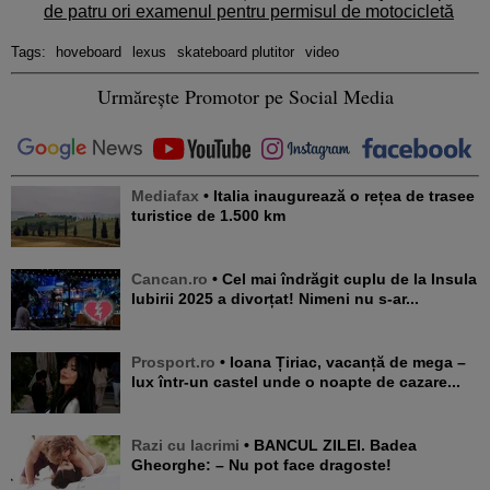
de patru ori examenul pentru permisul de motocicletă
Tags:
hoveboard
lexus
skateboard plutitor
video
Urmărește Promotor pe Social Media
Mediafax
• Italia inaugurează o rețea de trasee
turistice de 1.500 km
Cancan.ro
• Cel mai îndrăgit cuplu de la Insula
Iubirii 2025 a divorțat! Nimeni nu s-ar...
Prosport.ro
• Ioana Țiriac, vacanță de mega –
lux într-un castel unde o noapte de cazare...
Razi cu lacrimi
• BANCUL ZILEI. Badea
Gheorghe: – Nu pot face dragoste!