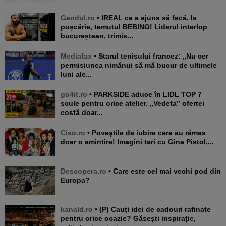
Gandul.ro
• IREAL ce a ajuns să facă, la
pușcărie, temutul BEBINO! Liderul interlop
bucureștean, trimis...
Mediafax
• Starul tenisului francez: „Nu cer
permisiunea nimănui să mă bucur de ultimele
luni ale...
go4it.ro
• PARKSIDE aduce în LIDL TOP 7
scule pentru orice atelier. „Vedeta” ofertei
costă doar...
Ciao.ro
• Poveştile de iubire care au rămas
doar o amintire! Imagini tari cu Gina Pistol,...
Descopera.ro
• Care este cel mai vechi pod din
Europa?
kanald.ro
• (P) Cauți idei de cadouri rafinate
pentru orice ocazie? Găsești inspirație,