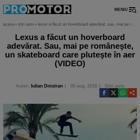
MENIU
acasa
•
știri auto
•
lexus a făcut un hoverboard adevărat. sau, mai pe româneşte, un skateboard care pluteşte în aer (video)
Lexus a făcut un hoverboard
adevărat. Sau, mai pe româneşte,
un skateboard care pluteşte în aer
(VIDEO)
Autor:
Iulian Dnistran
05 aug. 2015
Știri auto