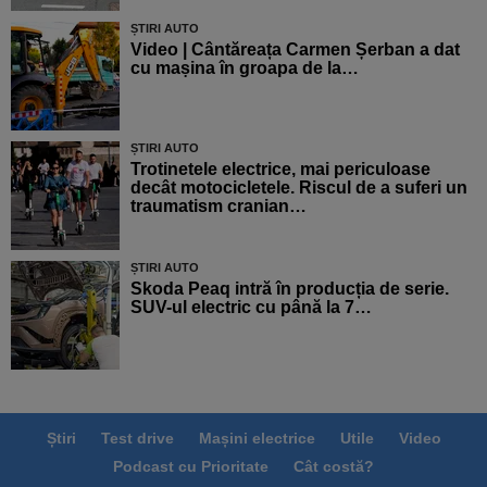
ȘTIRI AUTO
Video | Cântăreața Carmen Șerban a dat
cu mașina în groapa de la…
ȘTIRI AUTO
Trotinetele electrice, mai periculoase
decât motocicletele. Riscul de a suferi un
traumatism cranian…
ȘTIRI AUTO
Skoda Peaq intră în producția de serie.
SUV-ul electric cu până la 7…
Știri
Test drive
Mașini electrice
Utile
Video
Podcast cu Prioritate
Cât costă?