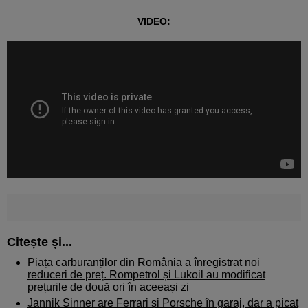
VIDEO:
Citește și...
Piața carburanților din România a înregistrat noi
reduceri de preț. Rompetrol și Lukoil au modificat
prețurile de două ori în aceeași zi
Jannik Sinner are Ferrari și Porsche în garaj, dar a picat