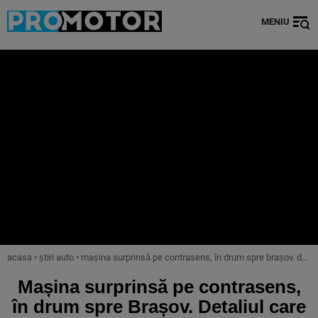
MENIU
acasa
•
știri auto
•
mașina surprinsă pe contrasens, în drum spre brașov. detaliul care i-a salvat viața acestui șofer – video
Mașina surprinsă pe contrasens,
în drum spre Brașov. Detaliul care