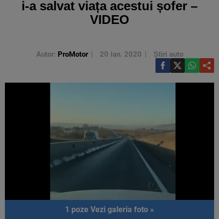
i-a salvat viața acestui șofer –
VIDEO
Autor:
ProMotor
20 ian. 2020
Știri auto
1 poze
Vezi galeria foto »