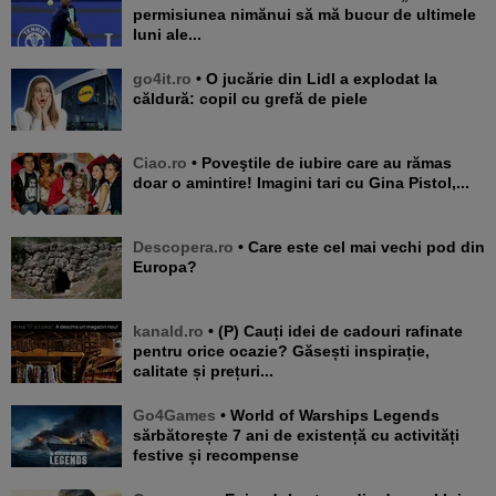
permisiunea nimănui să mă bucur de ultimele
luni ale...
go4it.ro
• O jucărie din Lidl a explodat la
căldură: copil cu grefă de piele
Ciao.ro
• Poveştile de iubire care au rămas
doar o amintire! Imagini tari cu Gina Pistol,...
Descopera.ro
• Care este cel mai vechi pod din
Europa?
kanald.ro
• (P) Cauți idei de cadouri rafinate
pentru orice ocazie? Găsești inspirație,
calitate și prețuri...
Go4Games
• World of Warships Legends
sărbătorește 7 ani de existență cu activități
festive și recompense