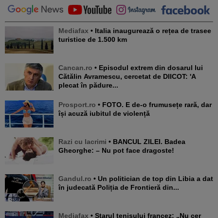
Mediafax
• Italia inaugurează o rețea de trasee
turistice de 1.500 km
Cancan.ro
• Episodul extrem din dosarul lui
Cătălin Avramescu, cercetat de DIICOT: 'A
plecat în pădure...
Prosport.ro
• FOTO. E de-o frumusețe rară, dar
își acuză iubitul de violență
Razi cu lacrimi
• BANCUL ZILEI. Badea
Gheorghe: – Nu pot face dragoste!
Gandul.ro
• Un politician de top din Libia a dat
în judecată Poliția de Frontieră din...
Mediafax
• Starul tenisului francez: „Nu cer