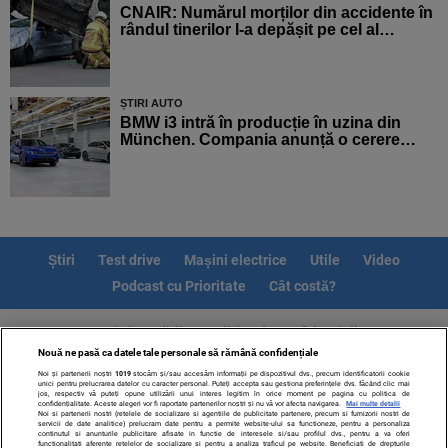
CNAIR: Numărul morților din accidente în
rândul tinerilor l-a depășit pe cel al…
ȘTIRI AUTO
BMW i3 intră în producție în uzina din
München. Compania anunță o cerere…
Știri
Test drive
Mașini electrice
Utile
Video
Podcast cu Prioritate
Cât costă?
Termeni si conditii
Politica de confidentialitate
Nouă ne pasă ca datele tale personale să rămână confidențiale
Politica de cookies
Echipa editorială
Contact
Noi și partenerii noștri
1019
stocăm și/sau accesăm informații pe dispozitivul dvs., precum identificatorii cookie
Modifică Setările
unici pentru prelucrarea datelor cu caracter personal. Puteți accepta sau gestiona preferințele dvs. făcând clic mai
jos, respectiv vă puteți opune utilizării unui interes legitim în orice moment pe pagina cu politica de
confidențialitate. Aceste alegeri vor fi raportate partenerilor noștri și nu vă vor afecta navigarea.
Mai multe detalii
Noi si partenerii nostri (retelele de socializare si agentiile de publicitate partenere, precum si furnizorii nostri de
servicii de date analitice) prelucram date pentru a permite website-ului sa functioneze, pentru a personaliza
continutul si anunturile publicitare afisate in functie de interesele si/sau profilul dvs., pentru a va oferi
functionalitati aferente retelelor de socializare si pentru a analiza traficul pe website. Beneficiati de drepturile