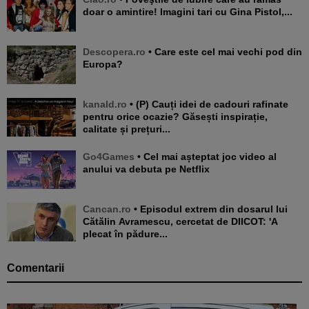
doar o amintire! Imagini tari cu Gina Pistol,...
Descopera.ro
• Care este cel mai vechi pod din
Europa?
kanald.ro
• (P) Cauți idei de cadouri rafinate
pentru orice ocazie? Găsești inspirație,
calitate și prețuri...
Go4Games
• Cel mai așteptat joc video al
anului va debuta pe Netflix
Cancan.ro
• Episodul extrem din dosarul lui
Cătălin Avramescu, cercetat de DIICOT: 'A
plecat în pădure...
Comentarii