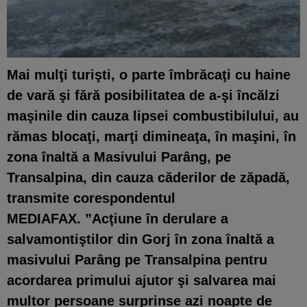
Mai mulţi turişti, o parte îmbrăcaţi cu haine
de vară şi fără posibilitatea de a-şi încălzi
maşinile din cauza lipsei combustibilului, au
rămas blocaţi, marţi dimineaţa, în maşini, în
zona înaltă a Masivului Parâng, pe
Transalpina, din cauza căderilor de zăpadă,
transmite corespondentul
MEDIAFAX. ”Acţiune în derulare a
salvamontiştilor din Gorj în zona înaltă a
masivului Parâng pe Transalpina pentru
acordarea primului ajutor şi salvarea mai
multor persoane surprinse azi noapte de