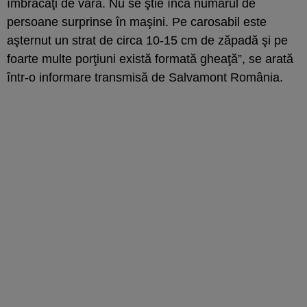
îmbrăcaţi de vară. Nu se ştie încă numărul de
persoane surprinse în maşini. Pe carosabil este
aşternut un strat de circa 10-15 cm de zăpadă şi pe
foarte multe porţiuni există formată gheaţă”, se arată
într-o informare transmisă de Salvamont România.