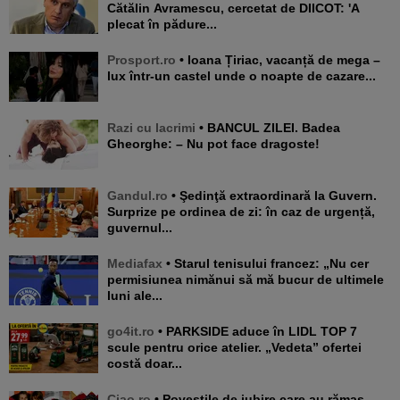
Cătălin Avramescu, cercetat de DIICOT: 'A
plecat în pădure...
Prosport.ro
• Ioana Țiriac, vacanță de mega –
lux într-un castel unde o noapte de cazare...
Razi cu lacrimi
• BANCUL ZILEI. Badea
Gheorghe: – Nu pot face dragoste!
Gandul.ro
• Şedinţă extraordinară la Guvern.
Surprize pe ordinea de zi: în caz de urgență,
guvernul...
Mediafax
• Starul tenisului francez: „Nu cer
permisiunea nimănui să mă bucur de ultimele
luni ale...
go4it.ro
• PARKSIDE aduce în LIDL TOP 7
scule pentru orice atelier. „Vedeta” ofertei
costă doar...
Ciao.ro
• Poveştile de iubire care au rămas