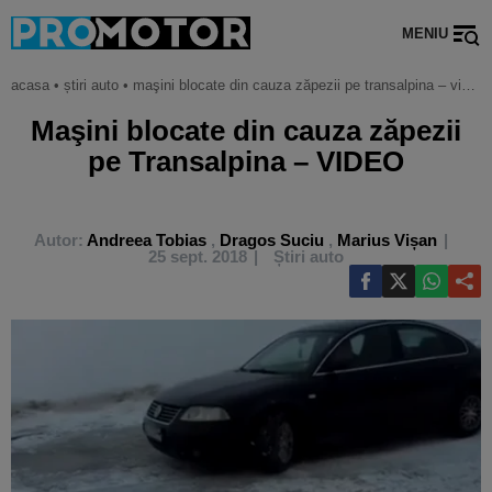
MENIU
acasa
•
știri auto
•
maşini blocate din cauza zăpezii pe transalpina – video
Maşini blocate din cauza zăpezii
pe Transalpina – VIDEO
Autor:
Andreea Tobias
,
Dragos Suciu
,
Marius Vișan
25 sept. 2018
Știri auto