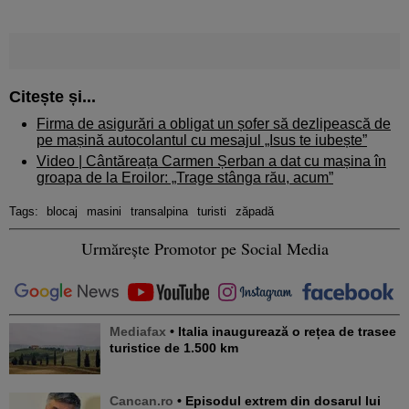
Citește și...
Firma de asigurări a obligat un șofer să dezlipească de
pe mașină autocolantul cu mesajul „Isus te iubește”
Video | Cântăreața Carmen Șerban a dat cu mașina în
groapa de la Eroilor: „Trage stânga rău, acum”
Tags:
blocaj
masini
transalpina
turisti
zăpadă
Urmărește Promotor pe Social Media
Mediafax
• Italia inaugurează o rețea de trasee
turistice de 1.500 km
Cancan.ro
• Episodul extrem din dosarul lui