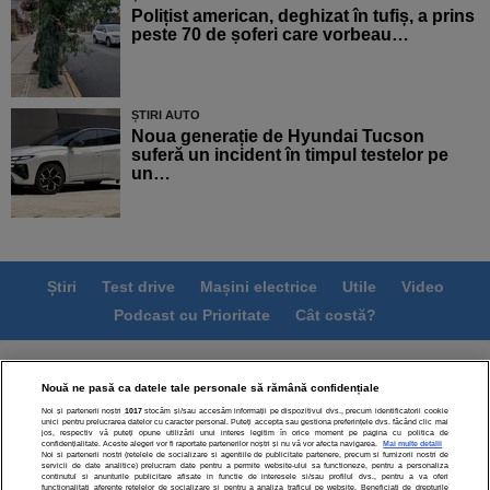
Polițist american, deghizat în tufiș, a prins
peste 70 de șoferi care vorbeau…
ȘTIRI AUTO
Noua generație de Hyundai Tucson
suferă un incident în timpul testelor pe
un…
Știri
Test drive
Mașini electrice
Utile
Video
Podcast cu Prioritate
Cât costă?
Termeni si conditii
Politica de confidentialitate
Nouă ne pasă ca datele tale personale să rămână confidențiale
Politica de cookies
Echipa editorială
Contact
Noi și partenerii noștri
1017
stocăm și/sau accesăm informații pe dispozitivul dvs., precum identificatorii cookie
Modifică Setările
unici pentru prelucrarea datelor cu caracter personal. Puteți accepta sau gestiona preferințele dvs. făcând clic mai
jos, respectiv vă puteți opune utilizării unui interes legitim în orice moment pe pagina cu politica de
confidențialitate. Aceste alegeri vor fi raportate partenerilor noștri și nu vă vor afecta navigarea.
Mai multe detalii
Noi si partenerii nostri (retelele de socializare si agentiile de publicitate partenere, precum si furnizorii nostri de
servicii de date analitice) prelucram date pentru a permite website-ului sa functioneze, pentru a personaliza
continutul si anunturile publicitare afisate in functie de interesele si/sau profilul dvs., pentru a va oferi
functionalitati aferente retelelor de socializare si pentru a analiza traficul pe website. Beneficiati de drepturile