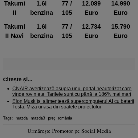
Takumi
1.6l
77 /
12.089
14.990
II
benzina
105
Euro
Euro
Takumi
1.6l
77 /
12.734
15.790
II Navi
benzina
105
Euro
Euro
Citește și...
CNAIR avertizează asupra unui portal neautorizat care
vinde roviniete. Tarifele sunt cu până la 186% mai mari
Elon Musk își alimentează supercomputerul AI cu baterii
Tesla. Miza uriașă din spatele proiectului
Tags:
mazda
mazda3
preţ
românia
Urmărește Promotor pe Social Media