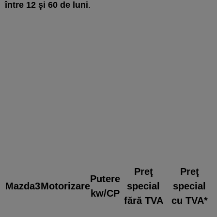
între 12 şi 60 de luni
.
Preţ
Preţ
Putere
Mazda3
Motorizare
special
special
kw/CP
fără TVA
cu TVA*