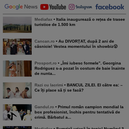
Mediafax
• Italia inaugurează o rețea de trasee
turistice de 1.500 km
Cancan.ro
• Au DIVORȚAT, după 2 ani de
căsnicie! Vestea momentului în showbiz😮
Prosport.ro
• „Îmi iubesc formele”. Georgina
Rodriguez s-a pozat în costum de baie înainte
de nunta...
Razi cu lacrimi
• BANCUL ZILEI. El către ea: –
Ce îți place să ți se facă?
Gandul.ro
• Primul român campion mondial la
box profesionist, închis pentru tentativă de
crimă. Bărbatul a...
Mediafax
• Surpriză uriașă în tenis! Numărul 3