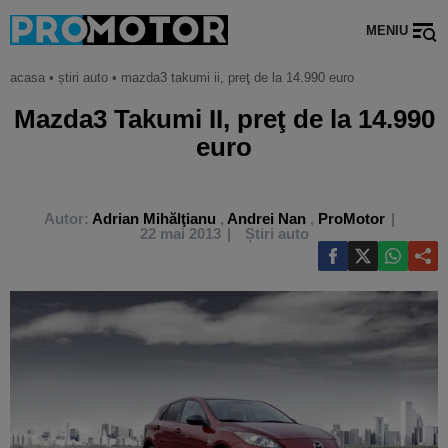
MENIU
acasa
•
știri auto
•
mazda3 takumi ii, preţ de la 14.990 euro
Mazda3 Takumi II, preţ de la 14.990
euro
Autor:
Adrian Mihălţianu
,
Andrei Nan
,
ProMotor
22 mai 2013
Știri auto