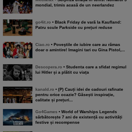
mondial, trimis acasă de un neerlandez
go4it.ro
• Black Friday de vară la Kaufland:
Patru scule Parkside cu prețuri reduse
Ciao.ro
• Poveştile de iubire care au rămas
doar o amintire! Imagini tari cu Gina Pistol,...
Descopera.ro
• Studenta care a sfidat regimul
lui Hitler și a plătit cu viața
kanald.ro
• (P) Cauți idei de cadouri rafinate
pentru orice ocazie? Găsești inspirație,
calitate și prețuri...
Go4Games
• World of Warships Legends
sărbătorește 7 ani de existență cu activități
festive și recompense