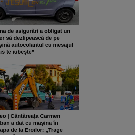
ma de asigurări a obligat un
er să dezlipească de pe
ină autocolantul cu mesajul
us te iubește”
eo | Cântăreața Carmen
ban a dat cu mașina în
apa de la Eroilor: „Trage