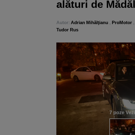
alături de Mădă
Autor:
Adrian Mihălţianu
,
ProMotor
,
Tudor Rus
7 poze
Vezi