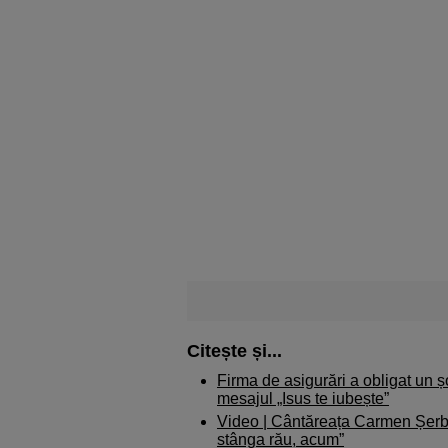
Citește și...
Firma de asigurări a obligat un 
mesajul „Isus te iubește”
Video | Cântăreața Carmen Șerba
stânga rău, acum”