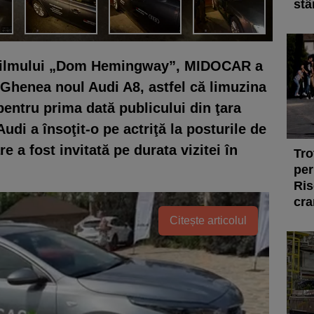
stâ
ii filmului „Dom Hemingway”, MIDOCAR a
 Ghenea noul Audi A8, astfel că limuzina
entru prima dată publicului din ţara
udi a însoţit-o pe actriţă la posturile de
re a fost invitată pe durata vizitei în
Tro
per
Ris
cra
Citește articolul