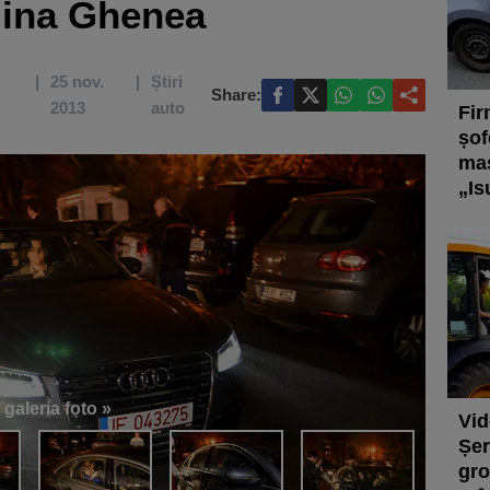
lina Ghenea
25 nov.
Știri
Share:
2013
auto
Fir
șof
maș
„Is
 galeria foto »
Vid
Șer
gro