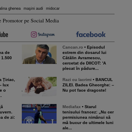
lina ghenea
maşini audi
midocar
e Promotor pe Social Media
Cancan.ro
• Episodul
ea de
extrem din dosarul lui
e 1.500
Cătălin Avramescu,
cercetat de DIICOT: 'A
plecat în pădure...
Razi cu lacrimi
• BANCUL
– lux
ZILEI. Badea Gheorghe: –
e o
Nu pot face dragoste!
.
Mediafax
• Starul
Guvern.
tenisului francez: „Nu cer
a de zi:
permisiunea nimănui să
mă bucur de ultimele luni
ale...