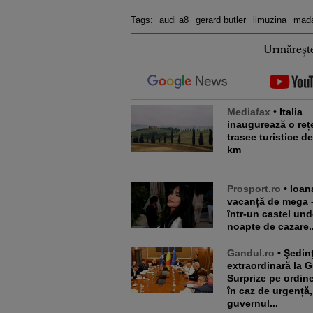
Tags:
audi a8
gerard butler
limuzina
mada
Urmăreșt
Mediafax
• Italia
inaugurează o reț
trasee turistice d
km
Prosport.ro
• Ioana Țiriac,
vacanță de mega 
într-un castel und
noapte de cazare..
Gandul.ro
• Şedinţă
extraordinară la 
Surprize pe ordine
în caz de urgență,
guvernul...