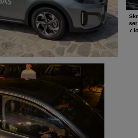
Sko
ser
7 l