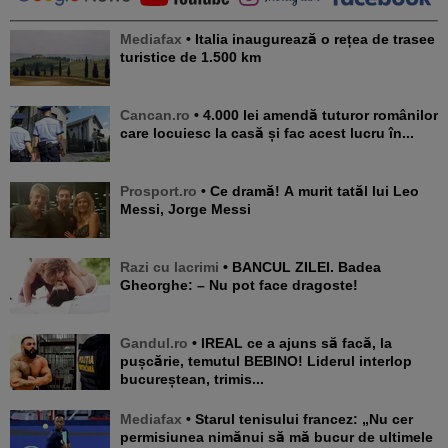
Mediafax
• Italia inaugurează o rețea de trasee
turistice de 1.500 km
Cancan.ro
• 4.000 lei amendă tuturor românilor
care locuiesc la casă și fac acest lucru în...
Prosport.ro
• Ce dramă! A murit tatăl lui Leo
Messi, Jorge Messi
Razi cu lacrimi
• BANCUL ZILEI. Badea
Gheorghe: – Nu pot face dragoste!
Gandul.ro
• IREAL ce a ajuns să facă, la
pușcărie, temutul BEBINO! Liderul interlop
bucureștean, trimis...
Mediafax
• Starul tenisului francez: „Nu cer
permisiunea nimănui să mă bucur de ultimele