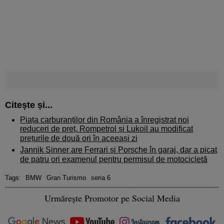
Citește și...
Piața carburanților din România a înregistrat noi
reduceri de preț. Rompetrol și Lukoil au modificat
prețurile de două ori în aceeași zi
Jannik Sinner are Ferrari și Porsche în garaj, dar a picat
de patru ori examenul pentru permisul de motocicletă
Tags:
BMW
Gran Turismo
seria 6
Urmărește Promotor pe Social Media