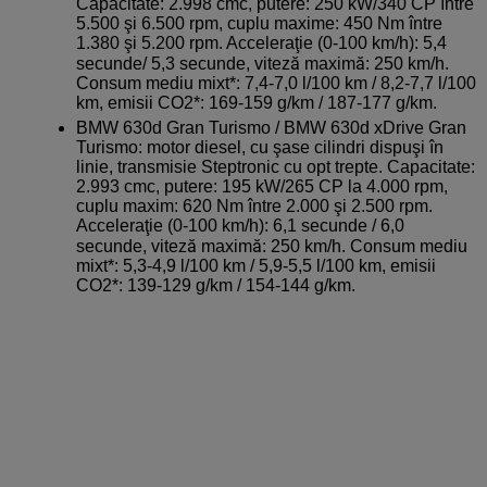
Capacitate: 2.998 cmc, putere: 250 kW/340 CP între
5.500 şi 6.500 rpm, cuplu maxime: 450 Nm între
1.380 şi 5.200 rpm. Acceleraţie (0-100 km/h): 5,4
secunde/ 5,3 secunde, viteză maximă: 250 km/h.
Consum mediu mixt*: 7,4-7,0 l/100 km / 8,2-7,7 l/100
km, emisii CO2*: 169-159 g/km / 187-177 g/km.
BMW 630d Gran Turismo / BMW 630d xDrive Gran
Turismo: motor diesel, cu şase cilindri dispuşi în
linie, transmisie Steptronic cu opt trepte. Capacitate:
2.993 cmc, putere: 195 kW/265 CP la 4.000 rpm,
cuplu maxim: 620 Nm între 2.000 şi 2.500 rpm.
Acceleraţie (0-100 km/h): 6,1 secunde / 6,0
secunde, viteză maximă: 250 km/h. Consum mediu
mixt*: 5,3-4,9 l/100 km / 5,9-5,5 l/100 km, emisii
CO2*: 139-129 g/km / 154-144 g/km.