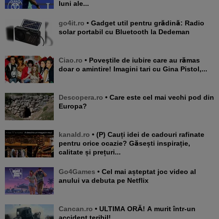
luni ale...
go4it.ro
• Gadget util pentru grădină: Radio
solar portabil cu Bluetooth la Dedeman
Ciao.ro
• Poveştile de iubire care au rămas
doar o amintire! Imagini tari cu Gina Pistol,...
Descopera.ro
• Care este cel mai vechi pod din
Europa?
kanald.ro
• (P) Cauți idei de cadouri rafinate
pentru orice ocazie? Găsești inspirație,
calitate și prețuri...
Go4Games
• Cel mai așteptat joc video al
anului va debuta pe Netflix
Cancan.ro
• ULTIMA ORĂ! A murit într-un
accident teribil!