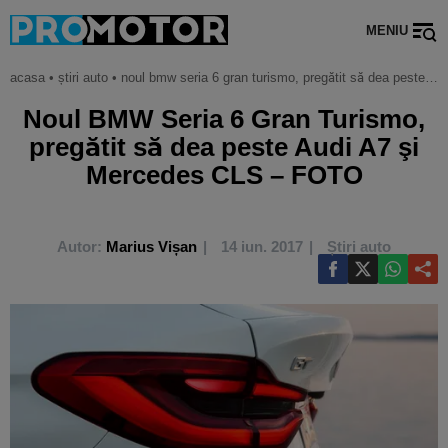
MENIU
acasa
•
știri auto
•
noul bmw seria 6 gran turismo, pregătit să dea peste audi a7 şi mercedes cls – foto
Noul BMW Seria 6 Gran Turismo,
pregătit să dea peste Audi A7 şi
Mercedes CLS – FOTO
Autor:
Marius Vișan
14 iun. 2017
Știri auto