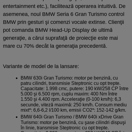
entertainment etc.), facilitează operarea intuitivă. De
asemenea, noul BMW Seria 6 Gran Turismo control
BMW prin gesturi şi comenzi vocale extinse. Clienţii
pot comanda BMW Head-Up Display de ultimă
generaţie, a cărui suprafaţă de proiecţie este mai
mare cu 70% decât la generaţia precedentă.
Variante de model de la lansare:
BMW 630i Gran Turismo: motor pe benzină, cu
patru cilindri, transmisie Steptronic cu opt trepte.
Capacitate: 1.998 cmc, putere: 190 kW/258 CP între
5.000 şi 6.500 rpm, cuplu maxim: 400 Nm între
1.550 şi 4.400 rpm. Acceleraţie (0-100 km/h): 6,3
secunde, viteză maximă: 250 km/h. Consum mediu
mixt*: 6,6-6,2 l/100 km, emisii CO2*: 152-142 g/km.
BMW 640i Gran Turismo / BMW 640i xDrive Gran
Turismo: motor pe benzină, cu şase cilindri dispuşi
în linie, transmisie Steptronic cu opt trepte.