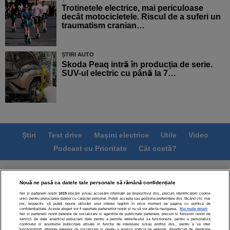
Trotinetele electrice, mai periculoase
decât motocicletele. Riscul de a suferi un
traumatism cranian…
ȘTIRI AUTO
Skoda Peaq intră în producția de serie.
SUV-ul electric cu până la 7…
Știri
Test drive
Mașini electrice
Utile
Video
Podcast cu Prioritate
Cât costă?
Termeni si conditii
Politica de confidentialitate
Nouă ne pasă ca datele tale personale să rămână confidențiale
Politica de cookies
Echipa editorială
Contact
Noi și partenerii noștri
1019
stocăm și/sau accesăm informații pe dispozitivul dvs., precum identificatorii cookie
Modifică Setările
unici pentru prelucrarea datelor cu caracter personal. Puteți accepta sau gestiona preferințele dvs. făcând clic mai
jos, respectiv vă puteți opune utilizării unui interes legitim în orice moment pe pagina cu politica de
confidențialitate. Aceste alegeri vor fi raportate partenerilor noștri și nu vă vor afecta navigarea.
Mai multe detalii
Noi si partenerii nostri (retelele de socializare si agentiile de publicitate partenere, precum si furnizorii nostri de
servicii de date analitice) prelucram date pentru a permite website-ului sa functioneze, pentru a personaliza
continutul si anunturile publicitare afisate in functie de interesele si/sau profilul dvs., pentru a va oferi
functionalitati aferente retelelor de socializare si pentru a analiza traficul pe website. Beneficiati de drepturile