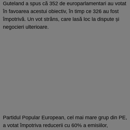
Guteland a
spus
că 352 de europarlamentari au votat
în favoarea
acestui obiectiv
, în timp ce 326 au fost
împotrivă. Un vot strâns, care lasă loc la dispute și
negocieri ulterioare.
Partidul Popular European, cel mai mare grup
din PE
,
a
votat împotriva
reducer
ii
cu
60%
a emisiilor,