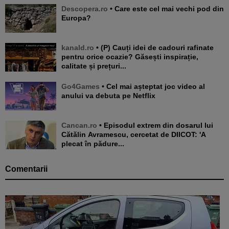
Descopera.ro
• Care este cel mai vechi pod din
Europa?
kanald.ro
• (P) Cauți idei de cadouri rafinate
pentru orice ocazie? Găsești inspirație,
calitate și prețuri...
Go4Games
• Cel mai așteptat joc video al
anului va debuta pe Netflix
Cancan.ro
• Episodul extrem din dosarul lui
Cătălin Avramescu, cercetat de DIICOT: 'A
plecat în pădure...
Comentarii