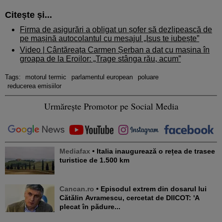
Citește și...
Firma de asigurări a obligat un șofer să dezlipească de
pe mașină autocolantul cu mesajul „Isus te iubește”
Video | Cântăreața Carmen Șerban a dat cu mașina în
groapa de la Eroilor: „Trage stânga rău, acum”
Tags:
motorul termic
parlamentul european
poluare
reducerea emisiilor
Urmărește Promotor pe Social Media
Mediafax
• Italia inaugurează o rețea de trasee
turistice de 1.500 km
Cancan.ro
• Episodul extrem din dosarul lui
Cătălin Avramescu, cercetat de DIICOT: 'A
plecat în pădure...