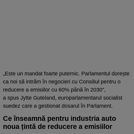
„
E
ste un mandat foarte puternic. Parlamentul dorește
ca noi să intrăm în negocieri cu Consiliul
pentru o
reducere a emisiilor
cu 60%
până în
2030
”
,
a
spus
Jytte Guteland, europarlamentarul socialist
suedez care a
gestionat
dosarul
î
n Parlament.
Ce înseamnă pentru industria auto
noua țintă de reducere a emisiilor