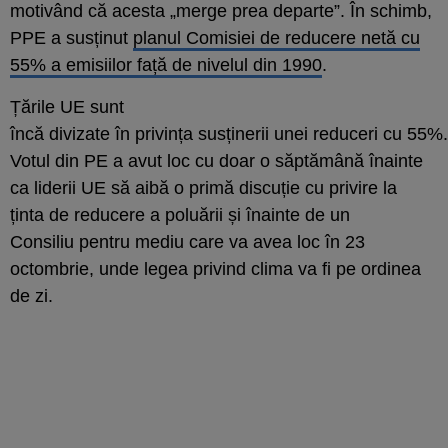
motivând că acesta „
merge prea departe”. În schimb,
PPE a susținut
planul Comisiei de reducere netă cu
55% a emisiilor față de nivelul din 1990
.
Țările UE sunt
încă
divizate
în
privi
nța
susțin
erii
unei
reducer
i
cu
55%.
Votul
din PE a avut
loc cu doar o săptămână înainte
ca liderii UE să aibă o primă discuție cu privire la
ținta
de reducere a poluării
și înainte de un
Consiliu
pentru
mediu
care va avea loc în
23
octombrie, unde
l
egea privind clima
va fi
pe ordinea
de zi.