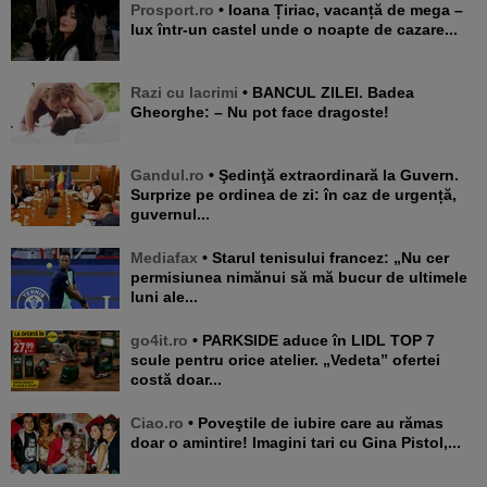
Prosport.ro
• Ioana Țiriac, vacanță de mega –
lux într-un castel unde o noapte de cazare...
Razi cu lacrimi
• BANCUL ZILEI. Badea
Gheorghe: – Nu pot face dragoste!
Gandul.ro
• Şedinţă extraordinară la Guvern.
Surprize pe ordinea de zi: în caz de urgență,
guvernul...
Mediafax
• Starul tenisului francez: „Nu cer
permisiunea nimănui să mă bucur de ultimele
luni ale...
go4it.ro
• PARKSIDE aduce în LIDL TOP 7
scule pentru orice atelier. „Vedeta” ofertei
costă doar...
Ciao.ro
• Poveştile de iubire care au rămas
doar o amintire! Imagini tari cu Gina Pistol,...