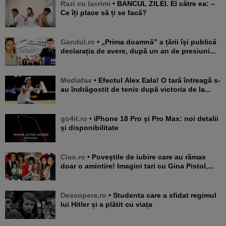
Razi cu lacrimi
• BANCUL ZILEI. El către ea: –
Ce îți place să ți se facă?
Gandul.ro
• „Prima doamnă” a țării își publică
declarația de avere, după un an de presiuni...
Mediafax
• Efectul Alex Eala! O tară întreagă s-
au îndrăgostit de tenis după victoria de la...
go4it.ro
• iPhone 18 Pro și Pro Max: noi detalii
și disponibilitate
Ciao.ro
• Poveştile de iubire care au rămas
doar o amintire! Imagini tari cu Gina Pistol,...
Descopera.ro
• Studenta care a sfidat regimul
lui Hitler și a plătit cu viața