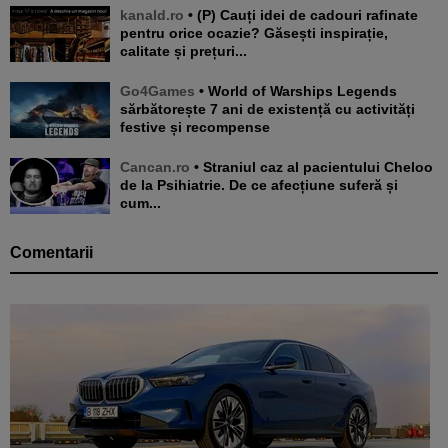
kanald.ro
• (P) Cauți idei de cadouri rafinate
pentru orice ocazie? Găsești inspirație,
calitate și prețuri...
Go4Games
• World of Warships Legends
sărbătorește 7 ani de existență cu activități
festive și recompense
Cancan.ro
• Straniul caz al pacientului Cheloo
de la Psihiatrie. De ce afecțiune suferă și
cum...
Comentarii