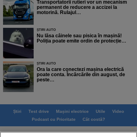
Transportatorii rutieri vor un mecanism
permanent de reducere a accizei la
motorină. Rulajul…
ȘTIRI AUTO
Nu lăsa câinele sau pisica în mașină!
Poliția poate emite ordin de protecție…
ȘTIRI AUTO
Ora la care conectezi mașina electrică
poate conta. Încărcările din august, de
peste…
Știri
Test drive
Mașini electrice
Utile
Video
Podcast cu Prioritate
Cât costă?
Termeni si conditii
Politica de confidentialitate