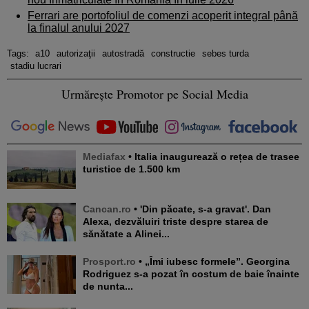
Ferrari are portofoliul de comenzi acoperit integral până
la finalul anului 2027
Tags:
a10
autorizaţii
autostradă
constructie
sebes turda
stadiu lucrari
Urmărește Promotor pe Social Media
Mediafax
• Italia inaugurează o rețea de trasee
turistice de 1.500 km
Cancan.ro
• 'Din păcate, s-a gravat'. Dan
Alexa, dezvăluiri triste despre starea de
sănătate a Alinei...
Prosport.ro
• „Îmi iubesc formele”. Georgina
Rodriguez s-a pozat în costum de baie înainte
de nunta...