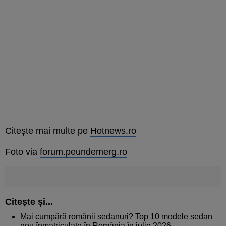
Citeşte mai multe pe
Hotnews.ro
Foto via
forum.peundemerg.ro
Citește și...
Mai cumpără românii sedanuri? Top 10 modele sedan
nou înmatriculate în România în iulie 2026