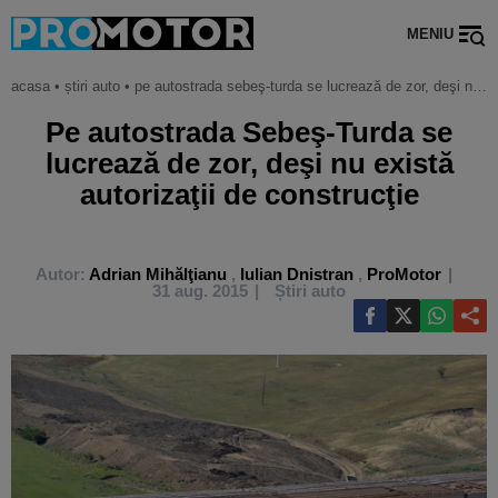
MENIU
acasa
•
știri auto
•
pe autostrada sebeş-turda se lucrează de zor, deşi nu există autorizaţii de construcţie
Pe autostrada Sebeş-Turda se
lucrează de zor, deşi nu există
autorizaţii de construcţie
Autor:
Adrian Mihălţianu
,
Iulian Dnistran
,
ProMotor
31 aug. 2015
Știri auto