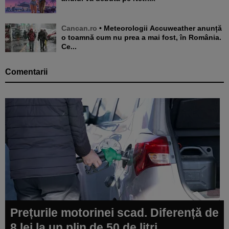
Cancan.ro
• Meteorologii Accuweather anunță
o toamnă cum nu prea a mai fost, în România.
Ce...
Comentarii
Prețurile motorinei scad. Diferență de
8 lei la un plin de 50 de litri