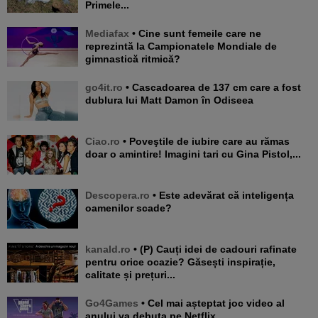
Primele...
Mediafax
• Cine sunt femeile care ne
reprezintă la Campionatele Mondiale de
gimnastică ritmică?
go4it.ro
• Cascadoarea de 137 cm care a fost
dublura lui Matt Damon în Odiseea
Ciao.ro
• Poveştile de iubire care au rămas
doar o amintire! Imagini tari cu Gina Pistol,...
Descopera.ro
• Este adevărat că inteligența
oamenilor scade?
kanald.ro
• (P) Cauți idei de cadouri rafinate
pentru orice ocazie? Găsești inspirație,
calitate și prețuri...
Go4Games
• Cel mai așteptat joc video al
anului va debuta pe Netflix