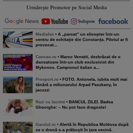
Urmărește Promotor pe Social Media
Mediafax
• A „parcat” un elicopter într-un
centru de echitație din Constanța. Pilotul ar fi
provocat...
Cancan.ro
• Marco Verratti, dezbrăcat de o
dansatoare într-un club exclusivist din
Mykonos. Campionul italian a...
Prosport.ro
• FOTO. Antonela, iubita mult mai
tânără a milionarului Arpad Paszkany, în
jacuzzi
Razi cu lacrimi
• BANCUL ZILEI. Badea
Gheorghe: – Nu pot face dragoste!
Gandul.ro
• Alertă în Republica Moldova după
ce o dronă s-a prăbușit în țara vecină.