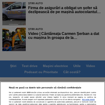
ȘTIRI AUTO
Firma de asigurări a obligat un șofer să
dezlipească de pe mașină autocolantul…
ȘTIRI AUTO
Video | Cântăreața Carmen Șerban a dat
cu mașina în groapa de la…
Știri
Test drive
Mașini electrice
Utile
Video
Podcast cu Prioritate
Cât costă?
Termeni si conditii
Politica de confidentialitate
Nouă ne pasă ca datele tale personale să rămână confidențiale
Politica de cookies
Echipa editorială
Contact
Noi și partenerii noștri
1019
stocăm și/sau accesăm informații pe dispozitivul dvs., precum identificatorii cookie
Modifică Setările
unici pentru prelucrarea datelor cu caracter personal. Puteți accepta sau gestiona preferințele dvs. făcând clic mai
jos, respectiv vă puteți opune utilizării unui interes legitim în orice moment pe pagina cu politica de
confidențialitate. Aceste alegeri vor fi raportate partenerilor noștri și nu vă vor afecta navigarea.
Mai multe detalii
Noi si partenerii nostri (retelele de socializare si agentiile de publicitate partenere, precum si furnizorii nostri de
servicii de date analitice) prelucram date pentru a permite website-ului sa functioneze, pentru a personaliza