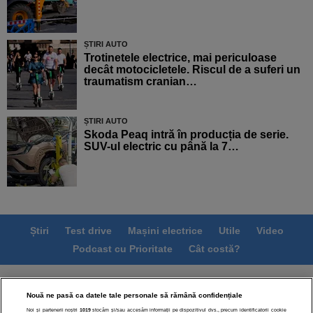
ȘTIRI AUTO
Trotinetele electrice, mai periculoase
decât motocicletele. Riscul de a suferi un
traumatism cranian…
ȘTIRI AUTO
Skoda Peaq intră în producția de serie.
SUV-ul electric cu până la 7…
Știri
Test drive
Mașini electrice
Utile
Video
Podcast cu Prioritate
Cât costă?
Termeni si conditii
Politica de confidentialitate
Nouă ne pasă ca datele tale personale să rămână confidențiale
Politica de cookies
Echipa editorială
Contact
Noi și partenerii noștri
1019
stocăm și/sau accesăm informații pe dispozitivul dvs., precum identificatorii cookie