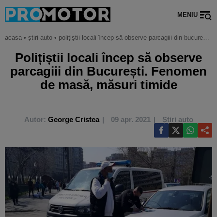
MENIU
acasa
•
știri auto
•
polițiștii locali încep să observe parcagiii din bucurești. fenomen de masă, măsuri timide
Polițiștii locali încep să observe
parcagiii din București. Fenomen
de masă, măsuri timide
Autor:
George Cristea
09 apr. 2021
Știri auto