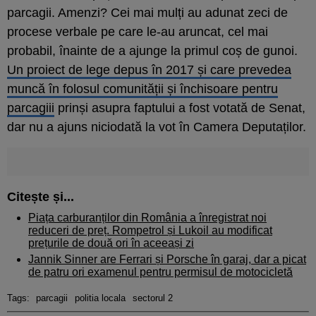
parcagii. Amenzi? Cei mai mulți au adunat zeci de
procese verbale pe care le-au aruncat, cel mai
probabil, înainte de a ajunge la primul coș de gunoi.
Un proiect de lege depus în 2017 și care prevedea
muncă în folosul comunității și închisoare pentru
parcagiii
prinși asupra faptului a fost votată de Senat,
dar nu a ajuns niciodată la vot în Camera Deputaților.
Citește și...
Piața carburanților din România a înregistrat noi
reduceri de preț. Rompetrol și Lukoil au modificat
prețurile de două ori în aceeași zi
Jannik Sinner are Ferrari și Porsche în garaj, dar a picat
de patru ori examenul pentru permisul de motocicletă
Tags:
parcagii
politia locala
sectorul 2