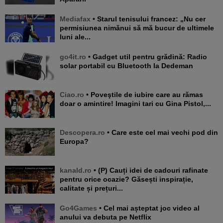
Mediafax
• Starul tenisului francez: „Nu cer
permisiunea nimănui să mă bucur de ultimele
luni ale...
go4it.ro
• Gadget util pentru grădină: Radio
solar portabil cu Bluetooth la Dedeman
Ciao.ro
• Poveştile de iubire care au rămas
doar o amintire! Imagini tari cu Gina Pistol,...
Descopera.ro
• Care este cel mai vechi pod din
Europa?
kanald.ro
• (P) Cauți idei de cadouri rafinate
pentru orice ocazie? Găsești inspirație,
calitate și prețuri...
Go4Games
• Cel mai așteptat joc video al
anului va debuta pe Netflix