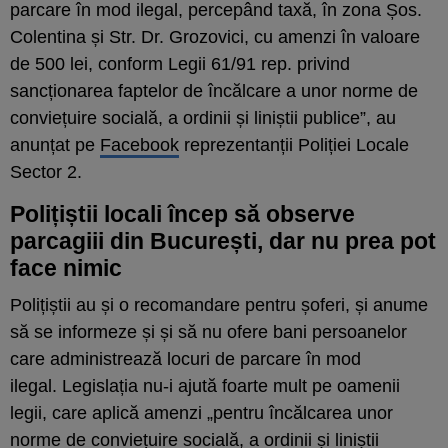
parcare în mod ilegal, percepând taxă, în zona Șos.
Colentina și Str. Dr. Grozovici, cu amenzi în valoare
de 500 lei, conform Legii 61/91 rep. privind
sancționarea faptelor de încălcare a unor norme de
conviețuire socială, a ordinii și liniștii publice”, au
anunțat pe
Facebook
reprezentanții Poliției Locale
Sector 2.
Polițiștii locali încep să observe
parcagiii din București, dar nu prea pot
face nimic
Polițiștii au și o recomandare pentru șoferi, și anume
să se informeze și și să nu ofere bani persoanelor
care administrează locuri de parcare în mod
ilegal. Legislația nu-i ajută foarte mult pe oamenii
legii, care aplică amenzi „pentru încălcarea unor
norme de conviețuire socială, a ordinii și liniștii