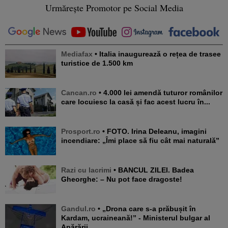
Urmărește Promotor pe Social Media
Mediafax
• Italia inaugurează o rețea de trasee
turistice de 1.500 km
Cancan.ro
• 4.000 lei amendă tuturor românilor
care locuiesc la casă și fac acest lucru în...
Prosport.ro
• FOTO. Irina Deleanu, imagini
incendiare: „Îmi place să fiu cât mai naturală”
Razi cu lacrimi
• BANCUL ZILEI. Badea
Gheorghe: – Nu pot face dragoste!
Gandul.ro
• „Drona care s-a prăbușit în
Kardam, ucraineană!” - Ministerul bulgar al
Apărării