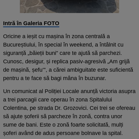
Intră în Galeria FOTO
Oricine a ieșit cu mașina în zona centrală a
Bucureștiului, în special în weekend, a întâlnit cu
siguranță „băieții buni” care te ajută să parchezi.
Cunosc, desigur, și replica pasiv-agresivă „Am grijă
de mașină, șefu’”, a cărei ambiguitate este suficientă
pentru a te face să bagi mâna în buzunar.
Un comunicat al Poliției Locale anunță victoria asupra
a trei parcagii care operau în zona Spitalului
Colentina, pe strada Dr. Grozovici. Cei trei se ofereau
să ajute șoferii să parcheze în zonă, contra unor
sume de bani. Este o zonă foarte solicitată, mulți
șoferi având de adus persoane bolnave la spital.