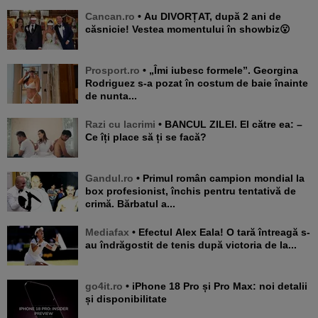
Cancan.ro
• Au DIVORȚAT, după 2 ani de
căsnicie! Vestea momentului în showbiz😮
Prosport.ro
• „Îmi iubesc formele”. Georgina
Rodriguez s-a pozat în costum de baie înainte
de nunta...
Razi cu lacrimi
• BANCUL ZILEI. El către ea: –
Ce îți place să ți se facă?
Gandul.ro
• Primul român campion mondial la
box profesionist, închis pentru tentativă de
crimă. Bărbatul a...
Mediafax
• Efectul Alex Eala! O tară întreagă s-
au îndrăgostit de tenis după victoria de la...
go4it.ro
• iPhone 18 Pro și Pro Max: noi detalii
și disponibilitate