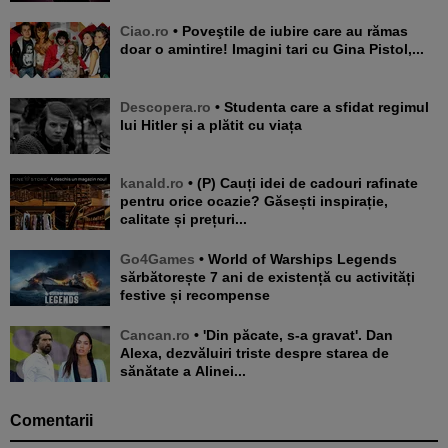
Ciao.ro
• Poveştile de iubire care au rămas
doar o amintire! Imagini tari cu Gina Pistol,...
Descopera.ro
• Studenta care a sfidat regimul
lui Hitler și a plătit cu viața
kanald.ro
• (P) Cauți idei de cadouri rafinate
pentru orice ocazie? Găsești inspirație,
calitate și prețuri...
Go4Games
• World of Warships Legends
sărbătorește 7 ani de existență cu activități
festive și recompense
Cancan.ro
• 'Din păcate, s-a gravat'. Dan
Alexa, dezvăluiri triste despre starea de
sănătate a Alinei...
Comentarii