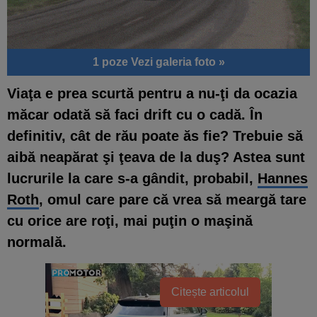
1 poze
Vezi galeria foto »
Viaţa e prea scurtă pentru a nu-ţi da ocazia
măcar odată să faci drift cu o cadă. În
definitiv, cât de rău poate ăs fie? Trebuie să
aibă neapărat şi ţeava de la duş? Astea sunt
lucrurile la care s-a gândit, probabil,
Hannes
Roth
, omul care pare că vrea să meargă tare
cu orice are roţi, mai puţin o maşină
normală.
Citește articolul