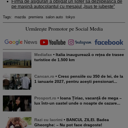
Firma de asigurări a obligat un șofer să dezlipească de
pe mașină autocolantul cu mesajul „Isus te iubește”
Tags:
mazda
premiera
salon auto
tokyo
Urmărește Promotor pe Social Media
Mediafax
• Italia inaugurează o rețea de trasee
turistice de 1.500 km
Cancan.ro
• Cresc pensiile cu 350 de lei, de la
1 ianuarie 2027, pentru acești pensionari...
Prosport.ro
• Ioana Țiriac, vacanță de mega –
lux într-un castel unde o noapte de cazare...
Razi cu lacrimi
• BANCUL ZILEI. Badea
Gheorghe: – Nu pot face dragoste!