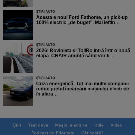
ȘTIRI AUTO
Acesta e noul Ford Fathome, un pick-up
100% electric „de buget”. Mai ieftin…
ȘTIRI AUTO
2026: Rovinieta și TollRo intră într-o nouă
etapă. CNAIR anunță când vor fi…
ȘTIRI AUTO
Criza energetică: Tot mai multe companii
reduc prețul încărcării mașinilor electrice
în afara…
Știri
Test drive
Mașini electrice
Utile
Video
Podcast cu Prioritate
Cât costă?