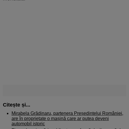
Citește și...
Mirabela Grădinaru, partenera Președintelui României,
are în proprietate o mașină care ar putea deveni
automobil istoric