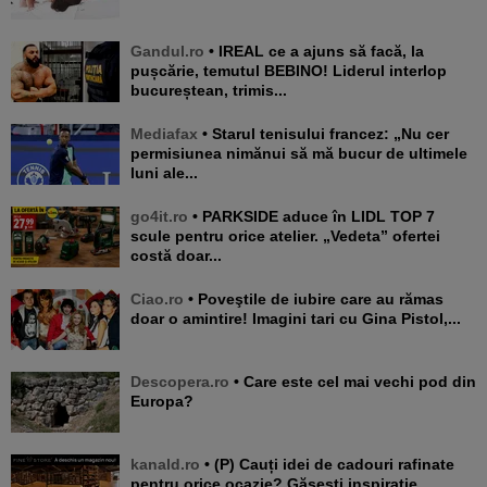
Gandul.ro
• IREAL ce a ajuns să facă, la
pușcărie, temutul BEBINO! Liderul interlop
bucureștean, trimis...
Mediafax
• Starul tenisului francez: „Nu cer
permisiunea nimănui să mă bucur de ultimele
luni ale...
go4it.ro
• PARKSIDE aduce în LIDL TOP 7
scule pentru orice atelier. „Vedeta” ofertei
costă doar...
Ciao.ro
• Poveştile de iubire care au rămas
doar o amintire! Imagini tari cu Gina Pistol,...
Descopera.ro
• Care este cel mai vechi pod din
Europa?
kanald.ro
• (P) Cauți idei de cadouri rafinate
pentru orice ocazie? Găsești inspirație,