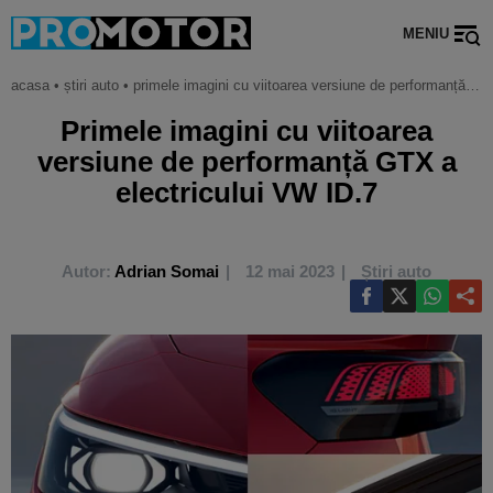
MENIU
acasa
•
știri auto
•
primele imagini cu viitoarea versiune de performanță gtx a electricului vw id.7
Primele imagini cu viitoarea
versiune de performanță GTX a
electricului VW ID.7
Autor:
Adrian Somai
12 mai 2023
Știri auto