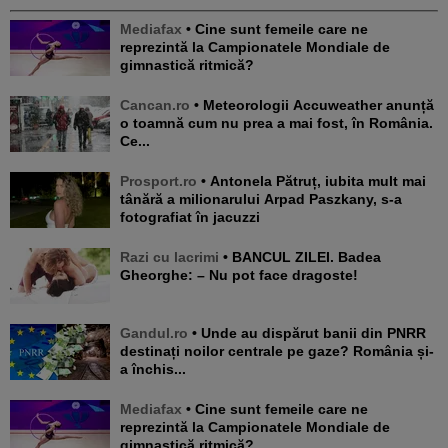
Mediafax
• Cine sunt femeile care ne
reprezintă la Campionatele Mondiale de
gimnastică ritmică?
Cancan.ro
• Meteorologii Accuweather anunță
o toamnă cum nu prea a mai fost, în România.
Ce...
Prosport.ro
• Antonela Pătruț, iubita mult mai
tânără a milionarului Arpad Paszkany, s-a
fotografiat în jacuzzi
Razi cu lacrimi
• BANCUL ZILEI. Badea
Gheorghe: – Nu pot face dragoste!
Gandul.ro
• Unde au dispărut banii din PNRR
destinați noilor centrale pe gaze? România și-
a închis...
Mediafax
• Cine sunt femeile care ne
reprezintă la Campionatele Mondiale de
gimnastică ritmică?