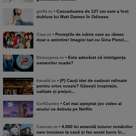
go4it.ro
• Cascadoarea de 137 cm care a fost
dublura lui Matt Damon în Odiseea
Ciao.ro
• Poveştile de iubire care au rămas
doar o amintire! Imagini tari cu Gina Pistol,...
Descopera.ro
• Este adevărat că inteligența
oamenilor scade?
kanald.ro
• (P) Cauți idei de cadouri rafinate
pentru orice ocazie? Găsești inspirație,
calitate și prețuri...
Go4Games
• Cel mai așteptat joc video al
anului va debuta pe Netflix
Cancan.ro
• 4.000 lei amendă tuturor românilor
care locuiesc la casă și fac acest lucru în...