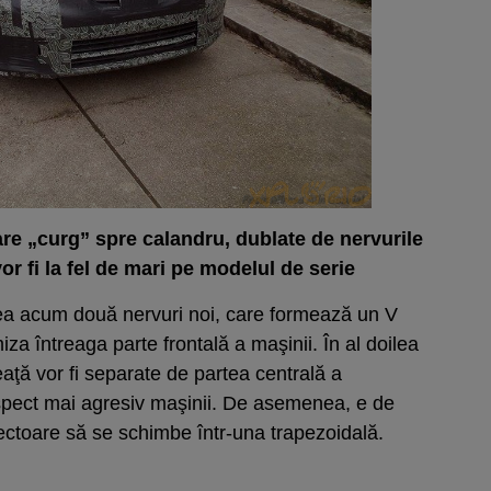
are „curg” spre calandru, dublate de nervurile
or fi la fel de mari pe modelul de serie
vea acum două nervuri noi, care formează un V
za întreaga parte frontală a maşinii. În al doilea
aţă vor fi separate de partea centrală a
aspect mai agresiv maşinii. De asemenea, e de
iectoare să se schimbe într-una trapezoidală.