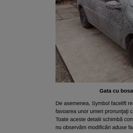
Gata cu bosaj
De asemenea, Symbol facelift ren
favoarea unor umeri pronunţaţi ca
Toate aceste detalii schimbă com
nu observăm modificări aduse far