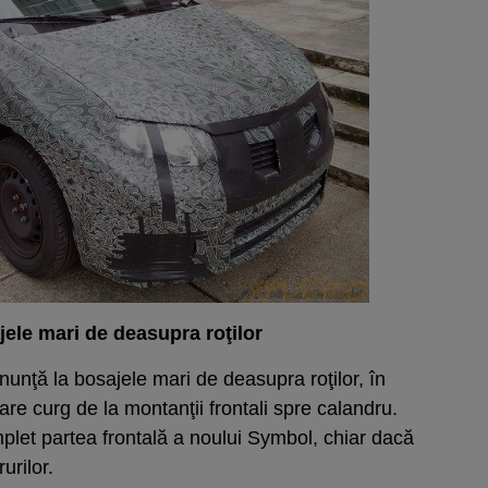
ele mari de deasupra roţilor
unţă la bosajele mari de deasupra roţilor, în
re curg de la montanţii frontali spre calandru.
plet partea frontală a noului Symbol, chiar dacă
urilor.