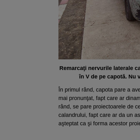
Remarcaţi nervurile laterale c
în V de pe capotă. Nu v
În primul rând, capota pare a a
mai pronunţat, fapt care ar dinami
rând, se pare proiectoarele de ce
calandrului, fapt care ar da un 
aşteptat ca şi forma acestor pro