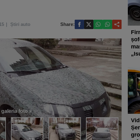
15
Știri auto
Share:
Fir
șof
maș
„Is
 galeria foto »
Vid
Șer
gro