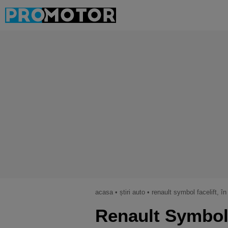
acasa
•
știri auto
•
renault symbol facelift, în
Renault Symbol f