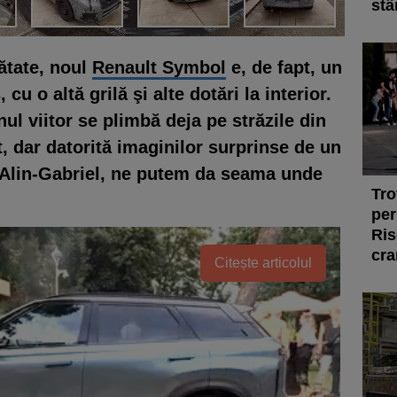
stâ
ătate, noul
Renault Symbol
e, de fapt, un
cu o altă grilă şi alte dotări la interior.
nul viitor se plimbă deja pe străzile din
 dar datorită imaginilor surprinse de un
a Alin-Gabriel, ne putem da seama unde
Tro
per
Ris
cra
Citește articolul