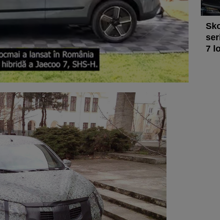
Sko
ser
7 l