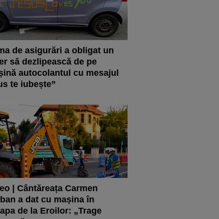
ma de asigurări a obligat un
er să dezlipească de pe
ină autocolantul cu mesajul
us te iubește”
eo | Cântăreața Carmen
ban a dat cu mașina în
apa de la Eroilor: „Trage