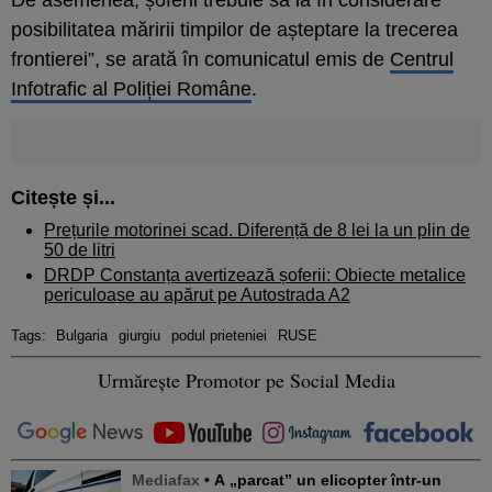
posibilitatea măririi timpilor de așteptare la trecerea
frontierei”, se arată în comunicatul emis de
Centrul
Infotrafic al Poliției Române
.
Citește și...
Prețurile motorinei scad. Diferență de 8 lei la un plin de
50 de litri
DRDP Constanța avertizează șoferii: Obiecte metalice
periculoase au apărut pe Autostrada A2
Tags:
Bulgaria
giurgiu
podul prieteniei
RUSE
Urmărește Promotor pe Social Media
Mediafax
• A „parcat” un elicopter într-un