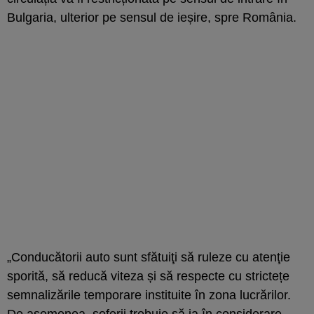
Bulgaria, ulterior pe sensul de ieșire, spre România.
„Conducătorii auto sunt sfătuiţi să ruleze cu atenţie
sporită, să reducă viteza și să respecte cu strictețe
semnalizările temporare instituite în zona lucrărilor.
De asemenea, șoferii trebuie să ia în considerare