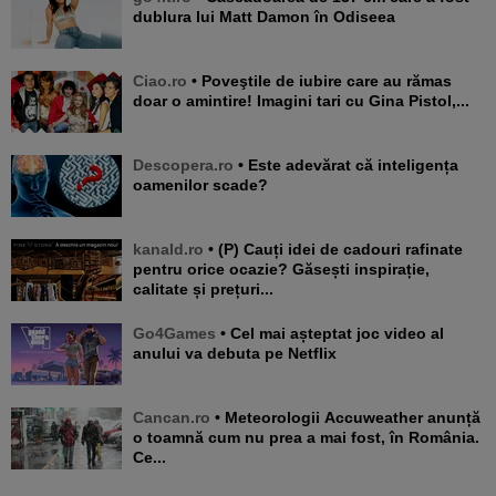
dublura lui Matt Damon în Odiseea
Ciao.ro
• Poveştile de iubire care au rămas
doar o amintire! Imagini tari cu Gina Pistol,...
Descopera.ro
• Este adevărat că inteligența
oamenilor scade?
kanald.ro
• (P) Cauți idei de cadouri rafinate
pentru orice ocazie? Găsești inspirație,
calitate și prețuri...
Go4Games
• Cel mai așteptat joc video al
anului va debuta pe Netflix
Cancan.ro
• Meteorologii Accuweather anunță
o toamnă cum nu prea a mai fost, în România.
Ce...