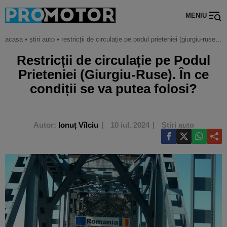
MENIU
acasa
•
știri auto
•
restricții de circulație pe podul prieteniei (giurgiu-ruse). în ce condiții se va putea folosi?
Restricții de circulație pe Podul
Prieteniei (Giurgiu-Ruse). În ce
condiții se va putea folosi?
Autor:
Ionuț Vîlciu
10 iul. 2024
Știri auto