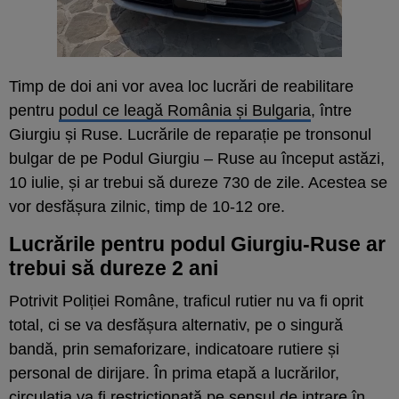
Timp de doi ani vor avea loc lucrări de reabilitare
pentru
podul ce leagă România și Bulgaria
, între
Giurgiu și Ruse. Lucrările de reparație pe tronsonul
bulgar de pe Podul Giurgiu – Ruse au început astăzi,
10 iulie, și ar trebui să dureze 730 de zile. Acestea se
vor desfășura zilnic, timp de 10-12 ore.
Lucrările pentru podul Giurgiu-Ruse ar
trebui să dureze 2 ani
Potrivit Poliției Române, traficul rutier nu va fi oprit
total, ci se va desfășura alternativ, pe o singură
bandă, prin semaforizare, indicatoare rutiere și
personal de dirijare. În prima etapă a lucrărilor,
circulația va fi restricționată pe sensul de intrare în