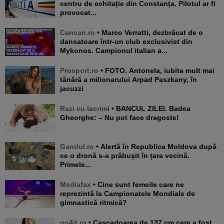
centru de echitație din Constanța. Pilotul ar fi
provocat...
Cancan.ro
• Marco Verratti, dezbrăcat de o
dansatoare într-un club exclusivist din
Mykonos. Campionul italian a...
Prosport.ro
• FOTO. Antonela, iubita mult mai
tânără a milionarului Arpad Paszkany, în
jacuzzi
Razi cu lacrimi
• BANCUL ZILEI. Badea
Gheorghe: – Nu pot face dragoste!
Gandul.ro
• Alertă în Republica Moldova după
ce o dronă s-a prăbușit în țara vecină.
Primele...
Mediafax
• Cine sunt femeile care ne
reprezintă la Campionatele Mondiale de
gimnastică ritmică?
go4it.ro
• Cascadoarea de 137 cm care a fost