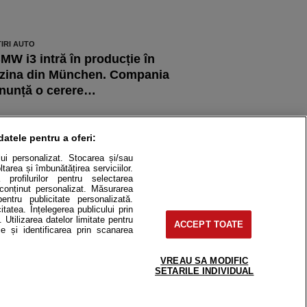
TIRI AUTO
MW i3 intră în producție în
zina din München. Compania
nunță o cerere…
TIRI AUTO
inal de drum pentru actuala
datele pentru a oferi:
enerație de BMW X5. Ultimele
ului personalizat. Stocarea și/sau
00 de unități…
tarea și îmbunătățirea serviciilor.
 profilurilor pentru selectarea
e conținut personalizat. Măsurarea
pentru publicitate personalizată.
itatea. Înțelegerea publicului prin
. Utilizarea datelor limitate pentru
ACCEPT TOATE
itate
Cât costă?
e și identificarea prin scanarea
Contact
Modifică Setările
VREAU SA MODIFIC
SETARILE INDIVIDUAL