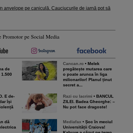
n anvelope pe caniculă. Cauciucurile de iarnă pot să
e Promotor pe Social Media
Cancan.ro
• Melek
ea de
pregătește mutarea care
e 1.500
o poate arunca în liga
milionarilor! Planul ținut
secret a...
Razi cu lacrimi
• BANCUL
dar își
ZILEI. Badea Gheorghe: –
iolență
Nu pot face dragoste!
Mediafax
• Șoc în meciul
lectrica
Universității Craiova!
Kabuye a căzut pe teren,