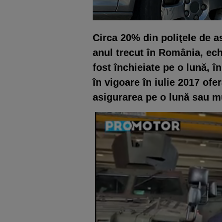
Circa 20% din poliţele de a
anul trecut în Ro­mâ­nia, echi
fost închieiate pe o lună, î
în vigoare în iulie 2017 oferă 
asigu­ra­rea pe o lu­nă sau 