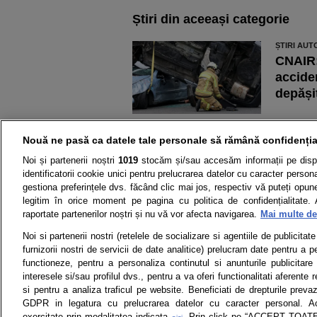
Știri din aceeași categorie
ȘTIRI AUT
CNAIR:
acciden
depăși
ȘTIRI AUT
Mașini
Nouă ne pasă ca datele tale personale să rămână confidenția
proprie
Noi și partenerii noștri
1019
stocăm și/sau accesăm informații pe disp
parcar
identificatorii cookie unici pentru prelucrarea datelor cu caracter person
gestiona preferințele dvs. făcând clic mai jos, respectiv vă puteți opune 
Averti
legitim în orice moment pe pagina cu politica de confidențialitate. 
raportate partenerilor noștri și nu vă vor afecta navigarea.
Mai multe det
Știri
Test drive
Noi si partenerii nostri (retelele de socializare si agentiile de publicita
furnizorii nostri de servicii de date analitice) prelucram date pentru a p
Termeni si conditii
Politica de 
functioneze, pentru a personaliza continutul si anunturile publicitare
interesele si/sau profilul dvs., pentru a va oferi functionalitati aferente r
si pentru a analiza traficul pe website. Beneficiati de drepturile preva
GDPR in legatura cu prelucrarea datelor cu caracter personal. Ac
exercitate prin modalitatea indicata
. Prin click pe “ACCEPT TOATE”