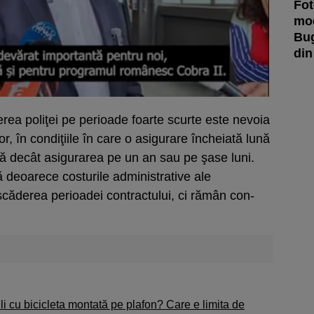
Fot
mod
Bug
din
erea poliţei pe perioade foarte scurte este nevoia
or, în condiţiile în care o asi­gu­rare încheiată lună
ă decât asigurarea pe un an sau pe şase luni.
deoa­rece costurile adminis­tra­tive ale
căderea perioadei con­­­tractului, ci rămân con­
li cu bicicleta montată pe plafon? Care e limita de