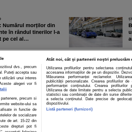
O
Ș
 Numărul morților din
B
te în rândul tinerilor l-a
u
t pe cel al…
a
O
Ș
le abandonate pot lăsa
F
le
Atât noi, cât și partenerii noștri prelucrăm 
tarii fără locuri de
g
ozitivul dvs., precum
Utilizarea profilurilor pentru selectarea conținut
e de reședință.
2
al. Puteți accepta sau
accesarea informațiilor de pe un dispozitiv. Dezvol
Măsurarea performanței reclamelor. Utilizarea
utilizării unui interes
smentul dat…
publicității personalizate. Crearea profilurilor d
Aceste alegeri vor fi
performanței conținutului. Crearea profilurilor 
alii
Utilizarea de date limitate pentru a selecta public
statistici sau combinații de date din surse diferite
Mașini electrice
Utile
Video
Podcast cu Prior
te partenere, precum si
a selecta conținutul. Date precise de geolocați
dispozitivului.
ermite website-ului sa
Listă parteneri (furnizori)
confidentialitate
Politica de cookies
Echipa editorială
 afisate in functie de
etelelor de socializare
zute de art. 15-22 din
este drepturi pot fi
, acceptati folosirea