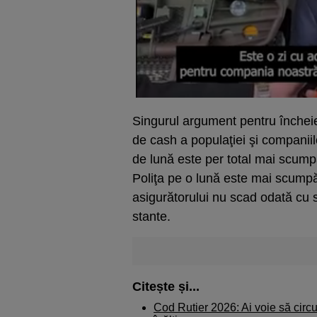
Singurul argument pen­­tru închei
de cash a populaţiei şi com­pa­nii­l
de lună este per total mai scump
Poliţa pe o lună este mai scumpă 
asigurătorului nu scad o­dată cu s
stante.
Citește și...
Cod Rutier 2026: Ai voie să circu