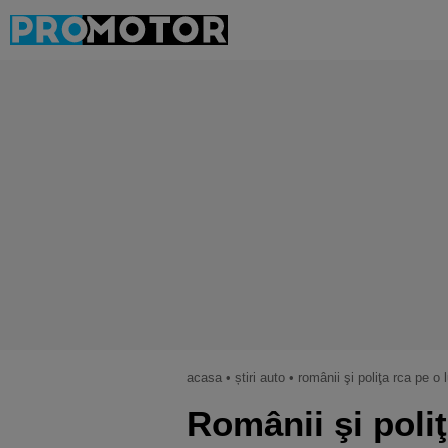
acasa
•
știri auto
•
românii şi poliţa rca pe o
Românii şi poli