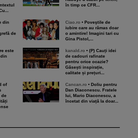
ntextul
în timp ce CFR...
Cu...
Ciao.ro
• Poveştile de
iubire care au rămas doar
grefă de
o amintire! Imagini tari cu
Gina Pistol,...
kanald.ro
• (P) Cauți idei
 din
de cadouri rafinate
pentru orice ocazie?
Găsești inspirație,
calitate și prețuri...
Cancan.ro
• Doliu pentru
s
Dan Diaconescu. Fratele
i de
lui, Mario Diaconescu, a
tăți
încetat din viață la doar...
ense