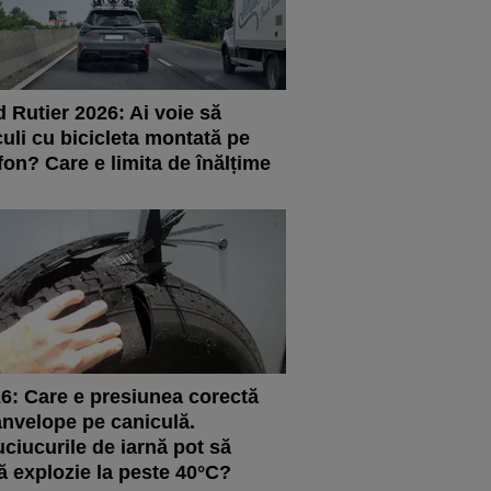
 Rutier 2026: Ai voie să
culi cu bicicleta montată pe
fon? Care e limita de înălțime
6: Care e presiunea corectă
anvelope pe caniculă.
ciucurile de iarnă pot să
ă explozie la peste 40°C?