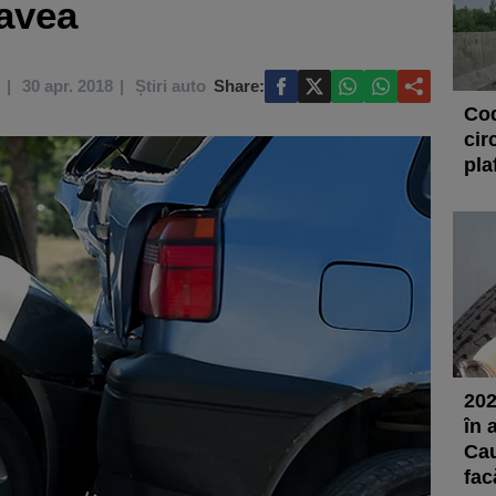
 avea
30 apr. 2018
Știri auto
Share:
Cod
cir
pla
202
în 
Cau
fac