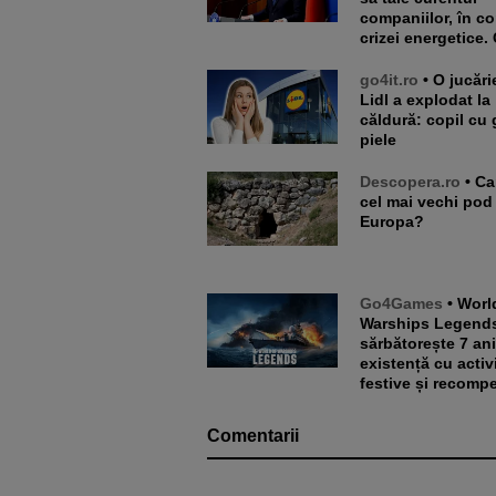
companiilor, în co
crizei energetice. 
go4it.ro
• O jucărie din
Lidl a explodat la
căldură: copil cu 
piele
Descopera.ro
• Care este
cel mai vechi pod
Europa?
Go4Games
• World of
Warships Legend
sărbătorește 7 an
existență cu activi
festive și recomp
Comentarii