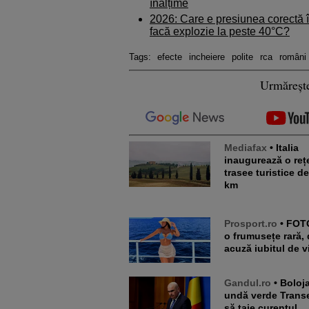
înălțime
2026: Care e presiunea corectă î
facă explozie la peste 40°C?
Tags:
efecte
incheiere
polite
rca
români
Urmăreșt
Mediafax
• Italia
inaugurează o reț
trasee turistice d
km
Prosport.ro
• FOTO. E de-
o frumusețe rară, 
acuză iubitul de v
Gandul.ro
• Bolojan dă
undă verde Transe
să taie curentul