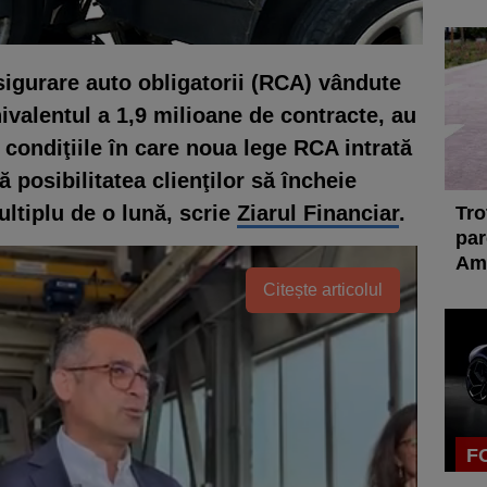
sigurare auto obligatorii (RCA) vândute
valentul a 1,9 mili­oa­ne de con­­­­tracte, au
n condiţiile în care noua lege RCA intrată
posi­bilitatea clien­ţilor să în­che­ie
multiplu de o lună, scrie
Ziarul Financiar
.
Tro
par
Ame
Citește articolul
F