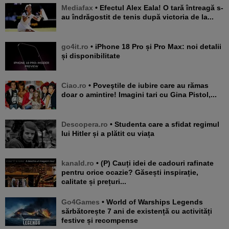
Mediafax
• Efectul Alex Eala! O tară întreagă s-
au îndrăgostit de tenis după victoria de la...
go4it.ro
• iPhone 18 Pro și Pro Max: noi detalii
și disponibilitate
Ciao.ro
• Poveştile de iubire care au rămas
doar o amintire! Imagini tari cu Gina Pistol,...
Descopera.ro
• Studenta care a sfidat regimul
lui Hitler și a plătit cu viața
kanald.ro
• (P) Cauți idei de cadouri rafinate
pentru orice ocazie? Găsești inspirație,
calitate și prețuri...
Go4Games
• World of Warships Legends
sărbătorește 7 ani de existență cu activități
festive și recompense