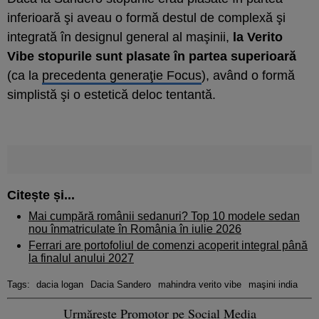
inferioară şi aveau o formă destul de complexă şi
integrată în designul general al maşinii,
la Verito
Vibe stopurile sunt plasate în partea superioară
(ca la
precedenta generaţie Focus
), având o formă
simplistă şi o estetică deloc tentantă.
Citește și...
Mai cumpără românii sedanuri? Top 10 modele sedan
nou înmatriculate în România în iulie 2026
Ferrari are portofoliul de comenzi acoperit integral până
la finalul anului 2027
Tags:
dacia logan
Dacia Sandero
mahindra verito vibe
maşini india
Urmărește Promotor pe Social Media