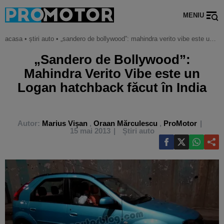
MENIU
acasa
•
știri auto
•
„sandero de bollywood”: mahindra verito vibe este un logan hatchback făcut în india
„Sandero de Bollywood”:
Mahindra Verito Vibe este un
Logan hatchback făcut în India
Autor:
Marius Vișan
,
Oraan Mărculescu
,
ProMotor
15 mai 2013
Știri auto