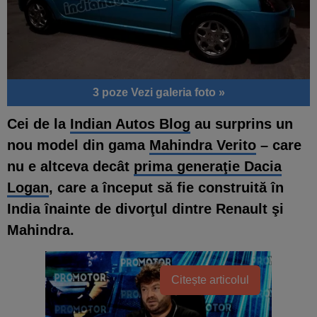
3 poze
Vezi galeria foto »
C
ei de la
Indian Autos Blog
au surprins un
nou model din gama
Mahindra Verito
– care
nu e altceva decât
prima generaţie Dacia
Logan
, care a început să fie construită în
India înainte de divorţul dintre Renault şi
Mahindra.
Citește articolul