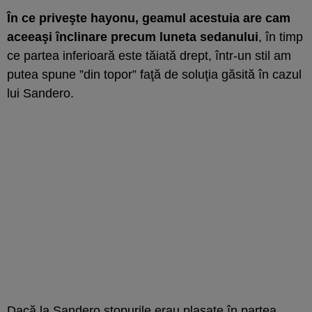
În ce priveşte hayonu, geamul acestuia are cam
aceeaşi înclinare precum luneta sedanului
, în timp
ce partea inferioară este tăiată drept, într-un stil am
putea spune ”din topor” faţă de soluţia găsită în cazul
lui Sandero.
Dacă la Sandero stopurile erau plasate în partea