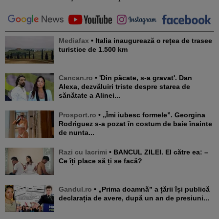
Mediafax
• Italia inaugurează o rețea de trasee
turistice de 1.500 km
Cancan.ro
• 'Din păcate, s-a gravat'. Dan
Alexa, dezvăluiri triste despre starea de
sănătate a Alinei...
Prosport.ro
• „Îmi iubesc formele”. Georgina
Rodriguez s-a pozat în costum de baie înainte
de nunta...
Razi cu lacrimi
• BANCUL ZILEI. El către ea: –
Ce îți place să ți se facă?
Gandul.ro
• „Prima doamnă” a țării își publică
declarația de avere, după un an de presiuni...