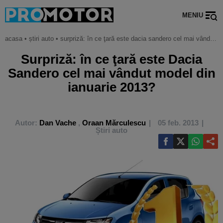
MENIU
acasa
•
știri auto
•
surpriză: în ce ţară este dacia sandero cel mai vândut model din ianuarie 2013?
Surpriză: în ce ţară este Dacia
Sandero cel mai vândut model din
ianuarie 2013?
Autor:
Dan Vache
,
Oraan Mărculescu
05 feb. 2013
Știri auto