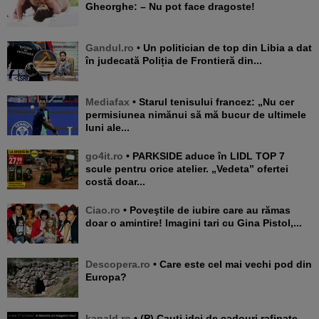
Gheorghe: – Nu pot face dragoste!
Gandul.ro
• Un politician de top din Libia a dat
în judecată Poliția de Frontieră din...
Mediafax
• Starul tenisului francez: „Nu cer
permisiunea nimănui să mă bucur de ultimele
luni ale...
go4it.ro
• PARKSIDE aduce în LIDL TOP 7
scule pentru orice atelier. „Vedeta” ofertei
costă doar...
Ciao.ro
• Poveştile de iubire care au rămas
doar o amintire! Imagini tari cu Gina Pistol,...
Descopera.ro
• Care este cel mai vechi pod din
Europa?
kanald.ro
• (P) Cauți idei de cadouri rafinate