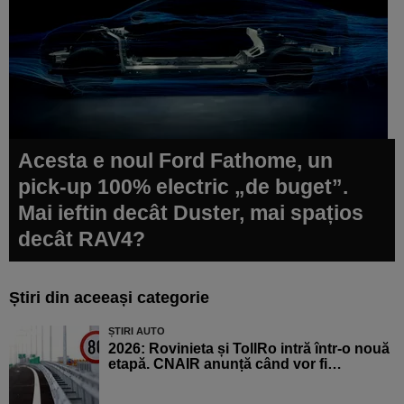
Acesta e noul Ford Fathome, un
pick-up 100% electric „de buget”.
Mai ieftin decât Duster, mai spațios
decât RAV4?
Știri din aceeași categorie
ȘTIRI AUTO
2026: Rovinieta și TollRo intră într-o nouă
etapă. CNAIR anunță când vor fi…