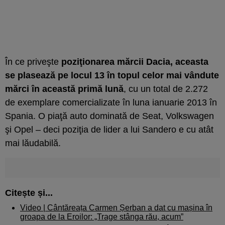
În ce priveşte
poziţionarea mărcii Dacia, aceasta
se plasează pe locul 13 în topul celor mai vândute
mărci în această primă lună
, cu un total de 2.272
de exemplare comercializate în luna ianuarie 2013 în
Spania. O piaţă auto dominată de Seat, Volkswagen
şi Opel – deci poziţia de lider a lui Sandero e cu atât
mai lăudabilă.
Citește și...
Video | Cântăreața Carmen Șerban a dat cu mașina în
groapa de la Eroilor: „Trage stânga rău, acum”