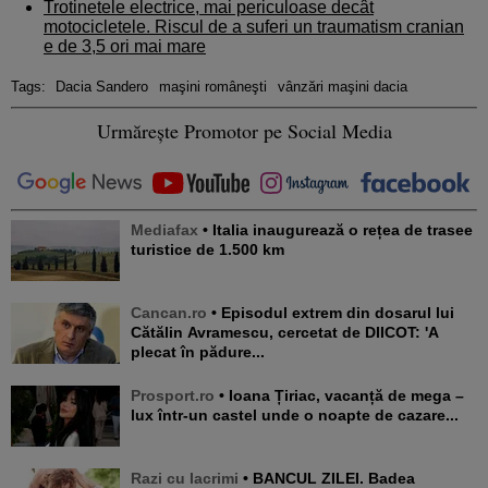
Trotinetele electrice, mai periculoase decât
motocicletele. Riscul de a suferi un traumatism cranian
e de 3,5 ori mai mare
Tags:
Dacia Sandero
maşini româneşti
vânzări maşini dacia
Urmărește Promotor pe Social Media
Mediafax
• Italia inaugurează o rețea de trasee
turistice de 1.500 km
Cancan.ro
• Episodul extrem din dosarul lui
Cătălin Avramescu, cercetat de DIICOT: 'A
plecat în pădure...
Prosport.ro
• Ioana Țiriac, vacanță de mega –
lux într-un castel unde o noapte de cazare...
Razi cu lacrimi
• BANCUL ZILEI. Badea