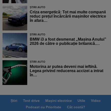
ȘTIRI AUTO
Criza energetică: Tot mai multe companii
reduc prețul încărcării mașinilor electrice
în afara…
ȘTIRI AUTO
BMW i3 a fost desmenat „Mașina Anului”
2026 de către o publicație britanică.…
ȘTIRI AUTO
Motorina ar putea deveni mai ieftină.
Legea privind reducerea accizei a intrat
în…
Știri
Test drive
Mașini electrice
Utile
Video
Podcast cu Prioritate
Cât costă?