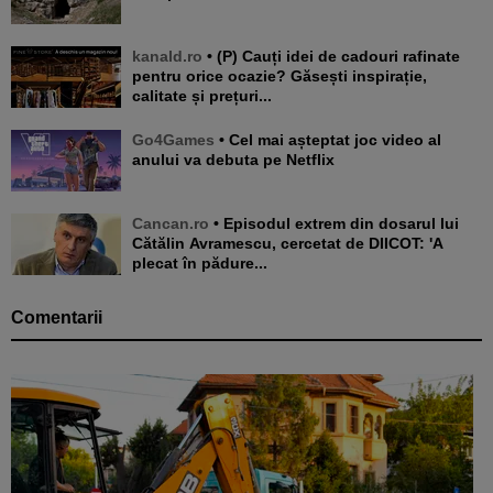
kanald.ro
• (P) Cauți idei de cadouri rafinate
pentru orice ocazie? Găsești inspirație,
calitate și prețuri...
Go4Games
• Cel mai așteptat joc video al
anului va debuta pe Netflix
Cancan.ro
• Episodul extrem din dosarul lui
Cătălin Avramescu, cercetat de DIICOT: 'A
plecat în pădure...
Comentarii