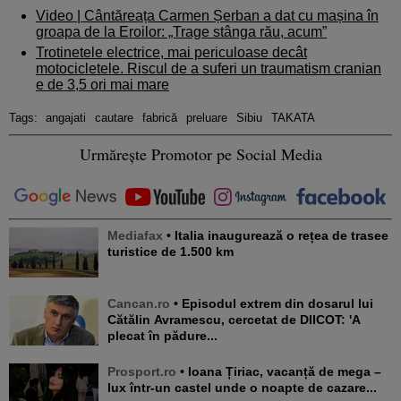
Video | Cântăreața Carmen Șerban a dat cu mașina în
groapa de la Eroilor: „Trage stânga rău, acum”
Trotinetele electrice, mai periculoase decât
motocicletele. Riscul de a suferi un traumatism cranian
e de 3,5 ori mai mare
Tags:
angajati
cautare
fabrică
preluare
Sibiu
TAKATA
Urmărește Promotor pe Social Media
Mediafax
• Italia inaugurează o rețea de trasee
turistice de 1.500 km
Cancan.ro
• Episodul extrem din dosarul lui
Cătălin Avramescu, cercetat de DIICOT: 'A
plecat în pădure...
Prosport.ro
• Ioana Țiriac, vacanță de mega –
lux într-un castel unde o noapte de cazare...