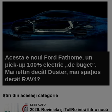
Acesta e noul Ford Fathome, un
pick-up 100% electric „de buget”.
Mai ieftin decât Duster, mai spațios
decât RAV4?
Știri din aceeași categorie
ȘTIRI AUTO
2026: Rovinieta și TollRo intră într-o nouă