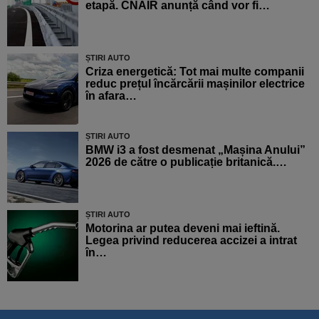
etapă. CNAIR anunță când vor fi…
ȘTIRI AUTO
Criza energetică: Tot mai multe companii
reduc prețul încărcării mașinilor electrice
în afara…
ȘTIRI AUTO
BMW i3 a fost desmenat „Mașina Anului”
2026 de către o publicație britanică.…
ȘTIRI AUTO
Motorina ar putea deveni mai ieftină.
Legea privind reducerea accizei a intrat
în…