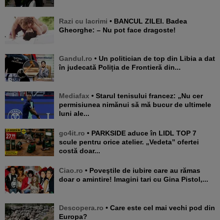
Razi cu lacrimi
• BANCUL ZILEI. Badea
Gheorghe: – Nu pot face dragoste!
Gandul.ro
• Un politician de top din Libia a dat
în judecată Poliția de Frontieră din...
Mediafax
• Starul tenisului francez: „Nu cer
permisiunea nimănui să mă bucur de ultimele
luni ale...
go4it.ro
• PARKSIDE aduce în LIDL TOP 7
scule pentru orice atelier. „Vedeta” ofertei
costă doar...
Ciao.ro
• Poveştile de iubire care au rămas
doar o amintire! Imagini tari cu Gina Pistol,...
Descopera.ro
• Care este cel mai vechi pod din
Europa?