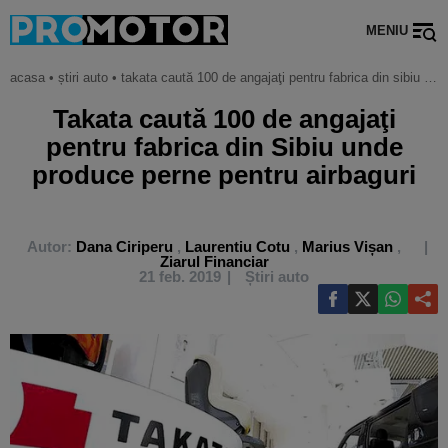
MENIU
acasa
•
știri auto
•
takata caută 100 de angajaţi pentru fabrica din sibiu unde produce perne pentru airbaguri
Takata caută 100 de angajaţi
pentru fabrica din Sibiu unde
produce perne pentru airbaguri
Autor:
Dana Ciriperu
,
Laurentiu Cotu
,
Marius Vișan
,
Ziarul Financiar
21 feb. 2019
Știri auto