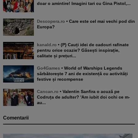
doar o amintire! Imagini tari cu Gina Pistol,...
Descopera.ro
• Care este cel mai vechi pod din
Europa?
kanald.ro
• (P) Cauți idei de cadouri rafinate
pentru orice ocazie? Găsești inspirație,
calitate și prețuri...
Go4Games
• World of Warships Legends
sărbătorește 7 ani de existență cu activități
festive și recompense
Cancan.ro
• Valentin Sanfira o acuză pe
Codruța de adulter? 'Am iubit doi ochi ce m-
au...
Comentarii