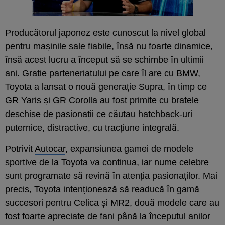
Producătorul japonez este cunoscut la nivel global
pentru mașinile sale fiabile, însă nu foarte dinamice,
însă acest lucru a început să se schimbe în ultimii
ani. Grație parteneriatului pe care îl are cu BMW,
Toyota a lansat o nouă generație Supra, în timp ce
GR Yaris și GR Corolla au fost primite cu brațele
deschise de pasionații ce căutau hatchback-uri
puternice, distractive, cu tracțiune integrală.
Potrivit
Autocar
, expansiunea gamei de modele
sportive de la Toyota va continua, iar nume celebre
sunt programate să revină în atenția pasionaților. Mai
precis, Toyota intenționează să readucă în gamă
succesori pentru Celica și MR2, două modele care au
fost foarte apreciate de fani până la începutul anilor