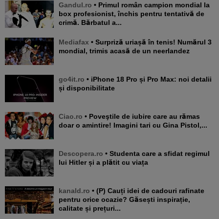
Gandul.ro
• Primul român campion mondial la
box profesionist, închis pentru tentativă de
crimă. Bărbatul a...
Mediafax
• Surpriză uriașă în tenis! Numărul 3
mondial, trimis acasă de un neerlandez
go4it.ro
• iPhone 18 Pro și Pro Max: noi detalii
și disponibilitate
Ciao.ro
• Poveştile de iubire care au rămas
doar o amintire! Imagini tari cu Gina Pistol,...
Descopera.ro
• Studenta care a sfidat regimul
lui Hitler și a plătit cu viața
kanald.ro
• (P) Cauți idei de cadouri rafinate
pentru orice ocazie? Găsești inspirație,
calitate și prețuri...