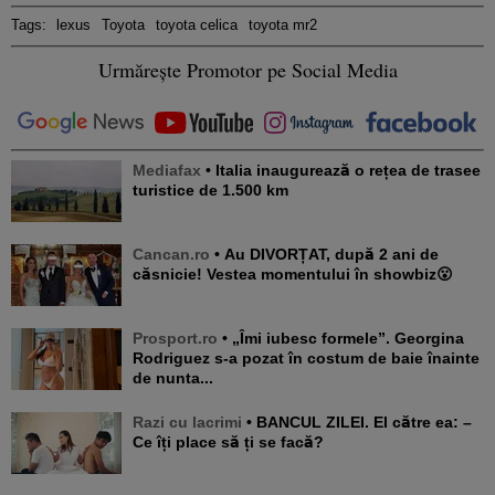
Tags:
lexus
Toyota
toyota celica
toyota mr2
Urmărește Promotor pe Social Media
Mediafax
• Italia inaugurează o rețea de trasee
turistice de 1.500 km
Cancan.ro
• Au DIVORȚAT, după 2 ani de
căsnicie! Vestea momentului în showbiz😮
Prosport.ro
• „Îmi iubesc formele”. Georgina
Rodriguez s-a pozat în costum de baie înainte
de nunta...
Razi cu lacrimi
• BANCUL ZILEI. El către ea: –
Ce îți place să ți se facă?