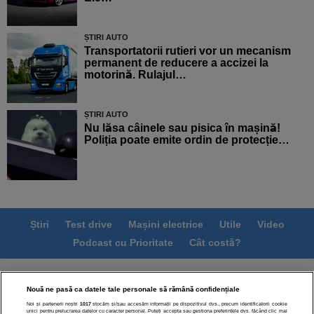
ȘTIRI AUTO
Transportatorii rutieri vor un mecanism
permanent de reducere a accizei la
motorină. Rulajul…
ȘTIRI AUTO
Nu lăsa câinele sau pisica în mașină!
Poliția poate emite ordin de protecție…
Știri
Test drive
Mașini electrice
Utile
Video
Podcast cu Prioritate
Cât costă?
Termeni si conditii
Politica de confidentialitate
Nouă ne pasă ca datele tale personale să rămână confidențiale
Politica de cookies
Echipa editorială
Contact
Noi și partenerii noștri
1017
stocăm și/sau accesăm informații pe dispozitivul dvs., precum identificatorii cookie
Modifică Setările
unici pentru prelucrarea datelor cu caracter personal. Puteți accepta sau gestiona preferințele dvs. făcând clic mai