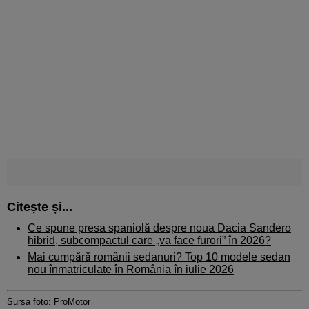
Citește și...
Ce spune presa spaniolă despre noua Dacia Sandero
hibrid, subcompactul care „va face furori” în 2026?
Mai cumpără românii sedanuri? Top 10 modele sedan
nou înmatriculate în România în iulie 2026
Sursa foto: ProMotor