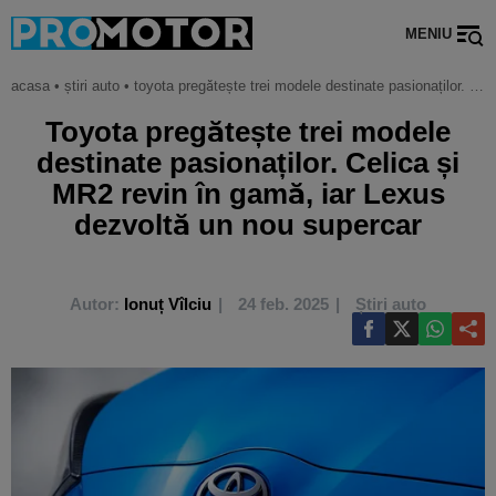
MENIU
acasa
•
știri auto
•
toyota pregătește trei modele destinate pasionaților. celica și mr2 revin în gamă, iar lexus dezvoltă un nou supercar
Toyota pregătește trei modele
destinate pasionaților. Celica și
MR2 revin în gamă, iar Lexus
dezvoltă un nou supercar
Autor:
Ionuț Vîlciu
24 feb. 2025
Știri auto