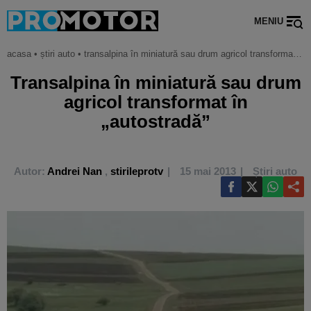
MENIU
acasa
•
știri auto
•
transalpina în miniatură sau drum agricol transformat în „autostradă”
Transalpina în miniatură sau drum
agricol transformat în
„autostradă”
Autor:
Andrei Nan
,
stirileprotv
15 mai 2013
Știri auto