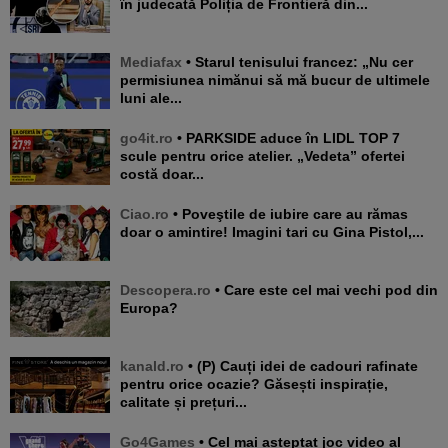
în judecată Poliția de Frontieră din...
Mediafax
• Starul tenisului francez: „Nu cer
permisiunea nimănui să mă bucur de ultimele
luni ale...
go4it.ro
• PARKSIDE aduce în LIDL TOP 7
scule pentru orice atelier. „Vedeta” ofertei
costă doar...
Ciao.ro
• Poveştile de iubire care au rămas
doar o amintire! Imagini tari cu Gina Pistol,...
Descopera.ro
• Care este cel mai vechi pod din
Europa?
kanald.ro
• (P) Cauți idei de cadouri rafinate
pentru orice ocazie? Găsești inspirație,
calitate și prețuri...
Go4Games
• Cel mai așteptat joc video al