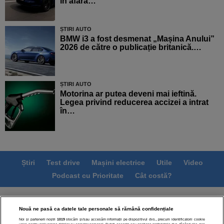
în afara…
ȘTIRI AUTO
BMW i3 a fost desmenat „Mașina Anului”
2026 de către o publicație britanică.…
ȘTIRI AUTO
Motorina ar putea deveni mai ieftină.
Legea privind reducerea accizei a intrat
în…
Știri
Test drive
Mașini electrice
Utile
Video
Podcast cu Prioritate
Cât costă?
Termeni si conditii
Politica de confidentialitate
Nouă ne pasă ca datele tale personale să rămână confidențiale
Politica de cookies
Echipa editorială
Contact
Noi și partenerii noștri
1019
stocăm și/sau accesăm informații pe dispozitivul dvs., precum identificatorii cookie