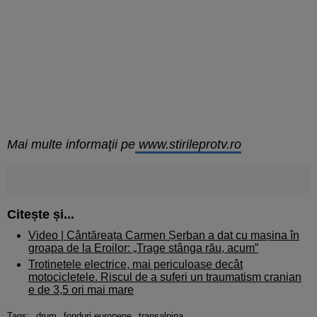
Mai multe informaţii pe
www.stirileprotv.ro
Citește și...
Video | Cântăreața Carmen Șerban a dat cu mașina în
groapa de la Eroilor: „Trage stânga rău, acum”
Trotinetele electrice, mai periculoase decât
motocicletele. Riscul de a suferi un traumatism cranian
e de 3,5 ori mai mare
Tags:
drum
fonduri europene
transalpina