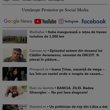
Urmărește Promotor pe Social Media
Mediafax
• Italia inaugurează o rețea de trasee
turistice de 1.500 km
Cancan.ro
• Episodul extrem din dosarul lui
Cătălin Avramescu, cercetat de DIICOT: 'A
plecat în pădure...
Prosport.ro
• Ioana Țiriac, vacanță de mega –
lux într-un castel unde o noapte de cazare...
Razi cu lacrimi
• BANCUL ZILEI. Badea
Gheorghe: – Nu pot face dragoste!
Gandul.ro
• Un politician de top din Libia a dat