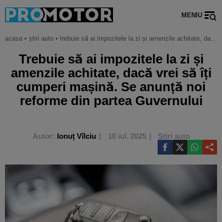
MENIU
acasa
•
știri auto
•
trebuie să ai impozitele la zi și amenzile achitate, dacă vrei să îți cumperi mașină. se anunță noi reforme din partea guvernului
Trebuie să ai impozitele la zi și
amenzile achitate, dacă vrei să îți
cumperi mașină. Se anunță noi
reforme din partea Guvernului
Autor:
Ionuț Vîlciu
10 iul. 2025
Știri auto