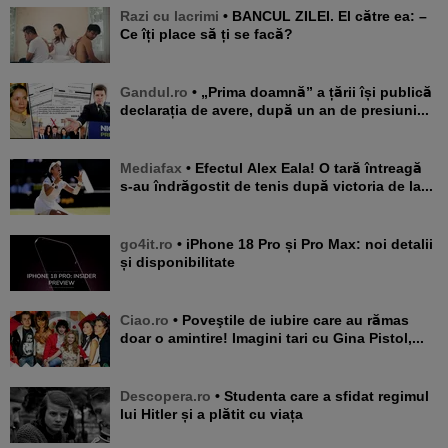
Razi cu lacrimi
• BANCUL ZILEI. El către ea: –
Ce îți place să ți se facă?
Gandul.ro
• „Prima doamnă” a țării își publică
declarația de avere, după un an de presiuni...
Mediafax
• Efectul Alex Eala! O tară întreagă
s-au îndrăgostit de tenis după victoria de la...
go4it.ro
• iPhone 18 Pro și Pro Max: noi detalii
și disponibilitate
Ciao.ro
• Poveştile de iubire care au rămas
doar o amintire! Imagini tari cu Gina Pistol,...
Descopera.ro
• Studenta care a sfidat regimul
lui Hitler și a plătit cu viața