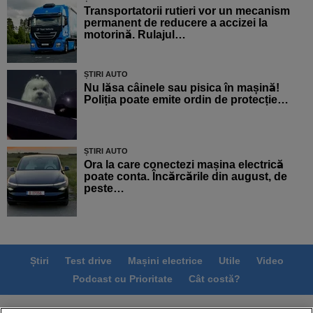
Transportatorii rutieri vor un mecanism
permanent de reducere a accizei la
motorină. Rulajul…
ȘTIRI AUTO
Nu lăsa câinele sau pisica în mașină!
Poliția poate emite ordin de protecție…
ȘTIRI AUTO
Ora la care conectezi mașina electrică
poate conta. Încărcările din august, de
peste…
Știri
Test drive
Mașini electrice
Utile
Video
Podcast cu Prioritate
Cât costă?
Termeni si conditii
Politica de confidentialitate