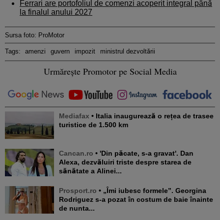
Ferrari are portofoliul de comenzi acoperit integral până
la finalul anului 2027
Sursa foto: ProMotor
Tags:
amenzi
guvern
impozit
ministrul dezvoltării
Urmărește Promotor pe Social Media
Mediafax
• Italia inaugurează o rețea de trasee
turistice de 1.500 km
Cancan.ro
• 'Din păcate, s-a gravat'. Dan
Alexa, dezvăluiri triste despre starea de
sănătate a Alinei...
Prosport.ro
• „Îmi iubesc formele”. Georgina
Rodriguez s-a pozat în costum de baie înainte
de nunta...