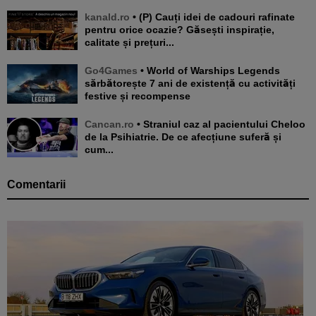
kanald.ro
• (P) Cauți idei de cadouri rafinate
pentru orice ocazie? Găsești inspirație,
calitate și prețuri...
Go4Games
• World of Warships Legends
sărbătorește 7 ani de existență cu activități
festive și recompense
Cancan.ro
• Straniul caz al pacientului Cheloo
de la Psihiatrie. De ce afecțiune suferă și
cum...
Comentarii