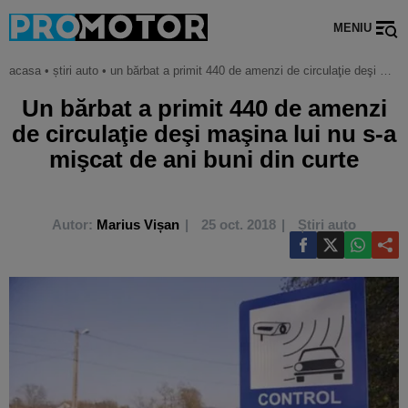
MENIU
acasa
•
știri auto
•
un bărbat a primit 440 de amenzi de circulaţie deşi maşina lui nu s-a mişcat de ani buni din curte
Un bărbat a primit 440 de amenzi
de circulaţie deşi maşina lui nu s-a
mişcat de ani buni din curte
Autor:
Marius Vișan
25 oct. 2018
Știri auto