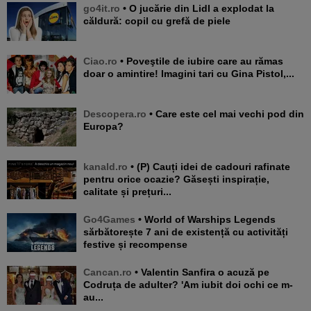
go4it.ro
• O jucărie din Lidl a explodat la
căldură: copil cu grefă de piele
Ciao.ro
• Poveştile de iubire care au rămas
doar o amintire! Imagini tari cu Gina Pistol,...
Descopera.ro
• Care este cel mai vechi pod din
Europa?
kanald.ro
• (P) Cauți idei de cadouri rafinate
pentru orice ocazie? Găsești inspirație,
calitate și prețuri...
Go4Games
• World of Warships Legends
sărbătorește 7 ani de existență cu activități
festive și recompense
Cancan.ro
• Valentin Sanfira o acuză pe
Codruța de adulter? 'Am iubit doi ochi ce m-
au...