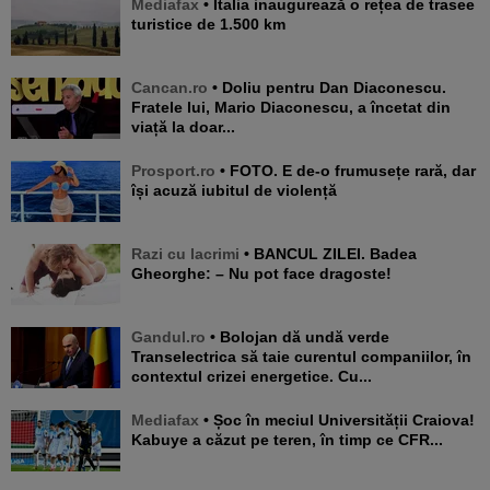
Mediafax
• Italia inaugurează o rețea de trasee
turistice de 1.500 km
Cancan.ro
• Doliu pentru Dan Diaconescu.
Fratele lui, Mario Diaconescu, a încetat din
viață la doar...
Prosport.ro
• FOTO. E de-o frumusețe rară, dar
își acuză iubitul de violență
Razi cu lacrimi
• BANCUL ZILEI. Badea
Gheorghe: – Nu pot face dragoste!
Gandul.ro
• Bolojan dă undă verde
Transelectrica să taie curentul companiilor, în
contextul crizei energetice. Cu...
Mediafax
• Șoc în meciul Universității Craiova!
Kabuye a căzut pe teren, în timp ce CFR...