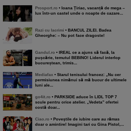
Prosport.ro
• Ioana Țiriac, vacanță de mega –
lux într-un castel unde o noapte de cazare...
Razi cu lacrimi
• BANCUL ZILEI. Badea
Gheorghe: – Nu pot face dragoste!
Gandul.ro
• IREAL ce a ajuns să facă, la
pușcărie, temutul BEBINO! Liderul interlop
bucureștean, trimis...
Mediafax
• Starul tenisului francez: „Nu cer
permisiunea nimănui să mă bucur de ultimele
luni ale...
go4it.ro
• PARKSIDE aduce în LIDL TOP 7
scule pentru orice atelier. „Vedeta” ofertei
costă doar...
Ciao.ro
• Poveştile de iubire care au rămas
doar o amintire! Imagini tari cu Gina Pistol,...