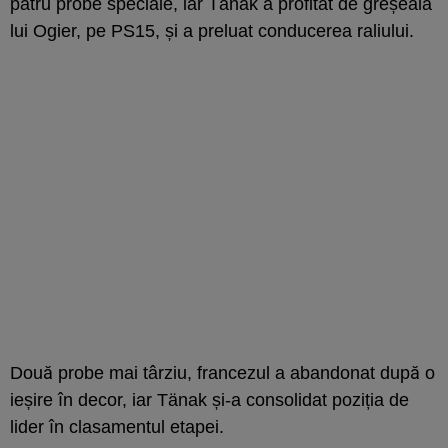
patru probe speciale, iar Tänak a profitat de greșeala
lui Ogier, pe PS15, și a preluat conducerea raliului.
Două probe mai târziu, francezul a abandonat după o
ieșire în decor, iar Tänak și-a consolidat poziția de
lider în clasamentul etapei.