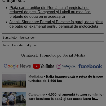
Citește și...
Piața carburanților din România a înregistrat noi
reduceri de preț. Rompetrol și Lukoil au modificat
prețurile de două ori în aceeași zi
Jannik Sinner are Ferrari și Porsche în garaj, dar a picat
de patru ori examenul pentru permisul de motocicletă
Sursa foto: Hyundai.com
Tags:
Hyundai
rally
wrc
Urmărește Promotor pe Social Media
Mediafax
• Italia inaugurează o rețea de trasee
turistice de 1.500 km
Cancan.ro
• 4.000 lei amendă tuturor românilor
care locuiesc la casă și fac acest lucru în...