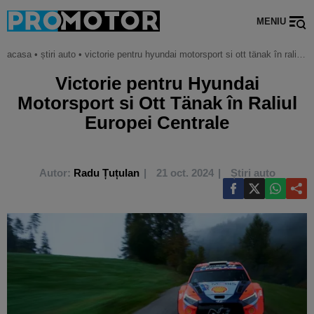
MENIU
acasa
•
știri auto
•
victorie pentru hyundai motorsport si ott tänak în raliul europei centrale
Victorie pentru Hyundai
Motorsport si Ott Tänak în Raliul
Europei Centrale
Autor:
Radu Țuțulan
21 oct. 2024
Știri auto