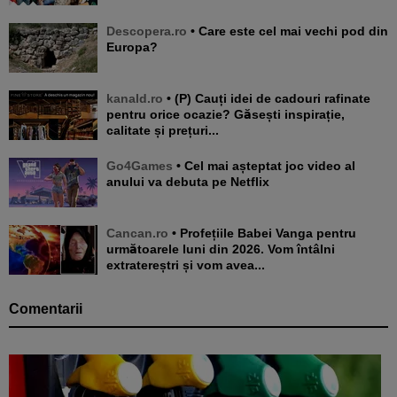
Descopera.ro
• Care este cel mai vechi pod din
Europa?
kanald.ro
• (P) Cauți idei de cadouri rafinate
pentru orice ocazie? Găsești inspirație,
calitate și prețuri...
Go4Games
• Cel mai așteptat joc video al
anului va debuta pe Netflix
Cancan.ro
• Profețiile Babei Vanga pentru
următoarele luni din 2026. Vom întâlni
extratereștri și vom avea...
Comentarii