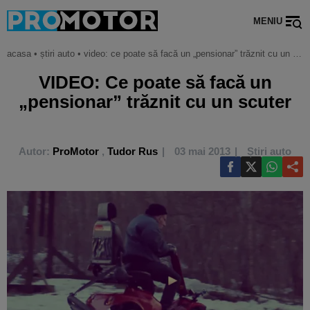
MENIU
acasa
•
știri auto
•
video: ce poate să facă un „pensionar” trăznit cu un scuter
VIDEO: Ce poate să facă un
„pensionar” trăznit cu un scuter
Autor:
ProMotor
,
Tudor Rus
03 mai 2013
Știri auto