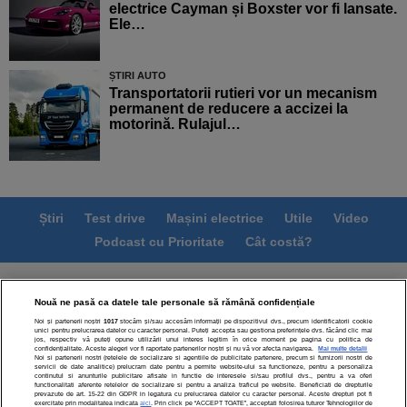
electrice Cayman și Boxster vor fi lansate.
Ele…
ȘTIRI AUTO
Transportatorii rutieri vor un mecanism
permanent de reducere a accizei la
motorină. Rulajul…
Știri
Test drive
Mașini electrice
Utile
Video
Podcast cu Prioritate
Cât costă?
Termeni si conditii
Politica de confidentialitate
Nouă ne pasă ca datele tale personale să rămână confidențiale
Politica de cookies
Echipa editorială
Contact
Noi și partenerii noștri
1017
stocăm și/sau accesăm informații pe dispozitivul dvs., precum identificatorii cookie
Modifică Setările
unici pentru prelucrarea datelor cu caracter personal. Puteți accepta sau gestiona preferințele dvs. făcând clic mai
jos, respectiv vă puteți opune utilizării unui interes legitim în orice moment pe pagina cu politica de
confidențialitate. Aceste alegeri vor fi raportate partenerilor noștri și nu vă vor afecta navigarea.
Mai multe detalii
Noi si partenerii nostri (retelele de socializare si agentiile de publicitate partenere, precum si furnizorii nostri de
servicii de date analitice) prelucram date pentru a permite website-ului sa functioneze, pentru a personaliza
continutul si anunturile publicitare afisate in functie de interesele si/sau profilul dvs., pentru a va oferi
functionalitati aferente retelelor de socializare si pentru a analiza traficul pe website. Beneficiati de drepturile
prevazute de art. 15-22 din GDPR in legatura cu prelucrarea datelor cu caracter personal. Aceste drepturi pot fi
exercitate prin modalitatea indicata
aici
. Prin click pe “ACCEPT TOATE”, acceptati folosirea tuturor Tehnologiilor de