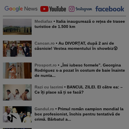
Mediafax
• Italia inaugurează o rețea de trasee
turistice de 1.500 km
Cancan.ro
• Au DIVORȚAT, după 2 ani de
căsnicie! Vestea momentului în showbiz😮
Prosport.ro
• „Îmi iubesc formele”. Georgina
Rodriguez s-a pozat în costum de baie înainte
de nunta...
Razi cu lacrimi
• BANCUL ZILEI. El către ea: –
Ce îți place să ți se facă?
Gandul.ro
• Primul român campion mondial la
box profesionist, închis pentru tentativă de
crimă. Bărbatul a...