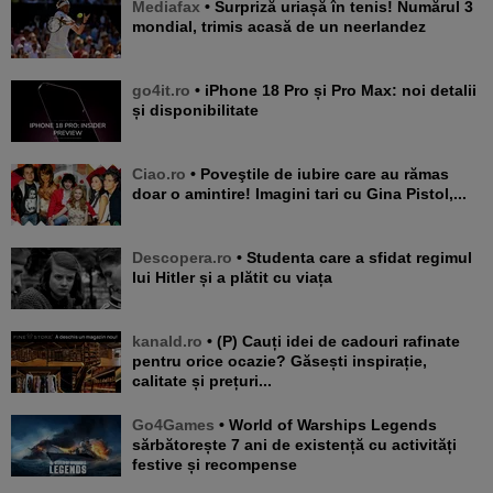
Mediafax
• Surpriză uriașă în tenis! Numărul 3
mondial, trimis acasă de un neerlandez
go4it.ro
• iPhone 18 Pro și Pro Max: noi detalii
și disponibilitate
Ciao.ro
• Poveştile de iubire care au rămas
doar o amintire! Imagini tari cu Gina Pistol,...
Descopera.ro
• Studenta care a sfidat regimul
lui Hitler și a plătit cu viața
kanald.ro
• (P) Cauți idei de cadouri rafinate
pentru orice ocazie? Găsești inspirație,
calitate și prețuri...
Go4Games
• World of Warships Legends
sărbătorește 7 ani de existență cu activități
festive și recompense