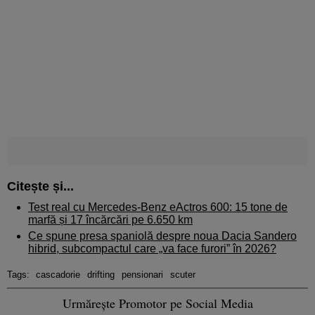
Citește și...
Test real cu Mercedes-Benz eActros 600: 15 tone de
marfă și 17 încărcări pe 6.650 km
Ce spune presa spaniolă despre noua Dacia Sandero
hibrid, subcompactul care „va face furori” în 2026?
Tags:
cascadorie
drifting
pensionari
scuter
Urmărește Promotor pe Social Media