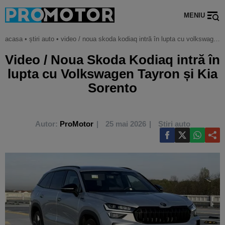
MENIU
acasa
•
știri auto
•
video / noua skoda kodiaq intră în lupta cu volkswagen tayron și kia sorento
Video / Noua Skoda Kodiaq intră în
lupta cu Volkswagen Tayron și Kia
Sorento
Autor:
ProMotor
25 mai 2026
Știri auto