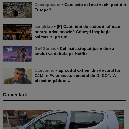
Descopera.ro
• Care este cel mai vechi pod din
Europa?
kanald.ro
• (P) Cauți idei de cadouri rafinate
pentru orice ocazie? Găsești inspirație,
calitate și prețuri...
Go4Games
• Cel mai așteptat joc video al
anului va debuta pe Netflix
Cancan.ro
• Episodul extrem din dosarul lui
Cătălin Avramescu, cercetat de DIICOT: 'A
plecat în pădure...
Comentarii