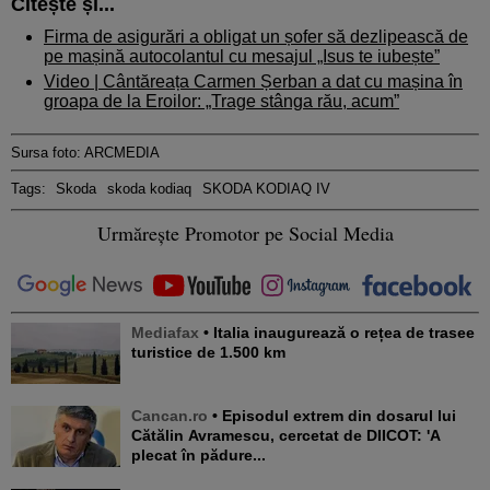
Citește și...
Firma de asigurări a obligat un șofer să dezlipească de
pe mașină autocolantul cu mesajul „Isus te iubește”
Video | Cântăreața Carmen Șerban a dat cu mașina în
groapa de la Eroilor: „Trage stânga rău, acum”
Sursa foto: ARCMEDIA
Tags:
Skoda
skoda kodiaq
SKODA KODIAQ IV
Urmărește Promotor pe Social Media
Mediafax
• Italia inaugurează o rețea de trasee
turistice de 1.500 km
Cancan.ro
• Episodul extrem din dosarul lui
Cătălin Avramescu, cercetat de DIICOT: 'A
plecat în pădure...