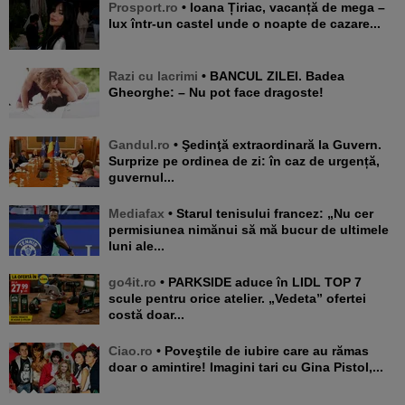
Prosport.ro
• Ioana Țiriac, vacanță de mega –
lux într-un castel unde o noapte de cazare...
Razi cu lacrimi
• BANCUL ZILEI. Badea
Gheorghe: – Nu pot face dragoste!
Gandul.ro
• Şedinţă extraordinară la Guvern.
Surprize pe ordinea de zi: în caz de urgență,
guvernul...
Mediafax
• Starul tenisului francez: „Nu cer
permisiunea nimănui să mă bucur de ultimele
luni ale...
go4it.ro
• PARKSIDE aduce în LIDL TOP 7
scule pentru orice atelier. „Vedeta” ofertei
costă doar...
Ciao.ro
• Poveştile de iubire care au rămas
doar o amintire! Imagini tari cu Gina Pistol,...