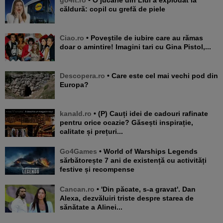
căldură: copil cu grefă de piele
Ciao.ro
• Poveştile de iubire care au rămas
doar o amintire! Imagini tari cu Gina Pistol,...
Descopera.ro
• Care este cel mai vechi pod din
Europa?
kanald.ro
• (P) Cauți idei de cadouri rafinate
pentru orice ocazie? Găsești inspirație,
calitate și prețuri...
Go4Games
• World of Warships Legends
sărbătorește 7 ani de existență cu activități
festive și recompense
Cancan.ro
• 'Din păcate, s-a gravat'. Dan
Alexa, dezvăluiri triste despre starea de
sănătate a Alinei...