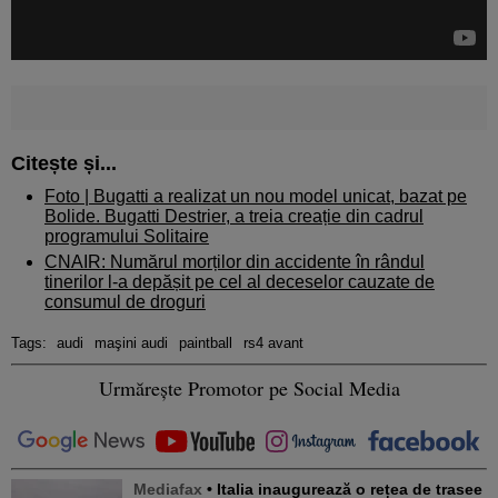
Citește și...
Foto |
Bugatti a realizat un nou model unicat, bazat pe
Bolide. Bugatti Destrier, a treia creație din cadrul
programului Solitaire
CNAIR: Numărul morților din accidente în rândul
tinerilor l-a depășit pe cel al deceselor cauzate de
consumul de droguri
Tags:
audi
maşini audi
paintball
rs4 avant
Urmărește Promotor pe Social Media
Mediafax
• Italia inaugurează o rețea de trasee