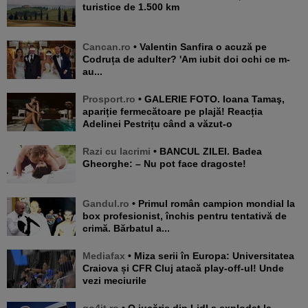
turistice de 1.500 km
Cancan.ro
• Valentin Sanfira o acuză pe
Codruța de adulter? 'Am iubit doi ochi ce m-
au...
Prosport.ro
• GALERIE FOTO. Ioana Tamaş,
apariție fermecătoare pe plajă! Reacția
Adelinei Pestrițu când a văzut-o
Razi cu lacrimi
• BANCUL ZILEI. Badea
Gheorghe: – Nu pot face dragoste!
Gandul.ro
• Primul român campion mondial la
box profesionist, închis pentru tentativă de
crimă. Bărbatul a...
Mediafax
• Miza serii în Europa: Universitatea
Craiova și CFR Cluj atacă play-off-ul! Unde
vezi meciurile
go4it.ro
• O jucărie din Lidl a explodat la