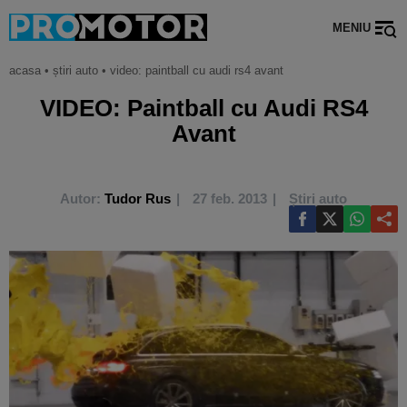
MENIU
acasa
•
știri auto
•
video: paintball cu audi rs4 avant
VIDEO: Paintball cu Audi RS4
Avant
Autor:
Tudor Rus
27 feb. 2013
Știri auto