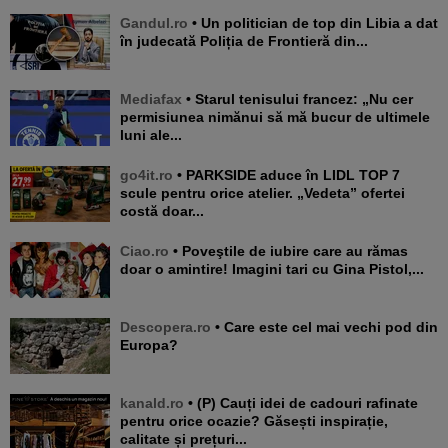
Gandul.ro
• Un politician de top din Libia a dat
în judecată Poliția de Frontieră din...
Mediafax
• Starul tenisului francez: „Nu cer
permisiunea nimănui să mă bucur de ultimele
luni ale...
go4it.ro
• PARKSIDE aduce în LIDL TOP 7
scule pentru orice atelier. „Vedeta” ofertei
costă doar...
Ciao.ro
• Poveştile de iubire care au rămas
doar o amintire! Imagini tari cu Gina Pistol,...
Descopera.ro
• Care este cel mai vechi pod din
Europa?
kanald.ro
• (P) Cauți idei de cadouri rafinate
pentru orice ocazie? Găsești inspirație,
calitate și prețuri...