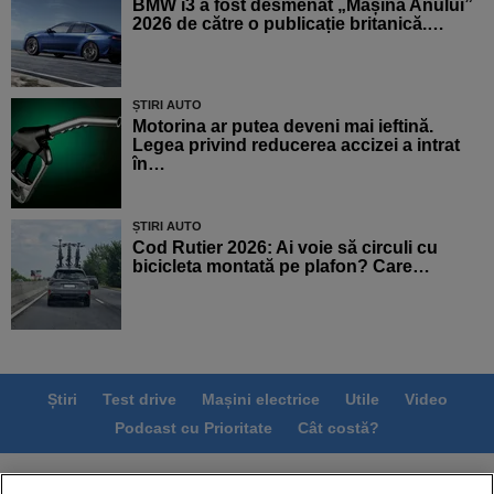
BMW i3 a fost desmenat „Mașina Anului”
2026 de către o publicație britanică.…
ȘTIRI AUTO
Motorina ar putea deveni mai ieftină.
Legea privind reducerea accizei a intrat
în…
ȘTIRI AUTO
Cod Rutier 2026: Ai voie să circuli cu
bicicleta montată pe plafon? Care…
Știri
Test drive
Mașini electrice
Utile
Video
Podcast cu Prioritate
Cât costă?
Termeni si conditii
Politica de confidentialitate