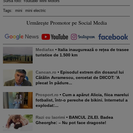
Sursa foto: Youtube/ Mini Motors
Tags:
mini
mini electric
Urmărește Promotor pe Social Media
Mediafax
• Italia inaugurează o rețea de trasee
turistice de 1.500 km
Cancan.ro
• Episodul extrem din dosarul lui
Cătălin Avramescu, cercetat de DIICOT: 'A
plecat în pădure...
Prosport.ro
• Cum a apărut Alicia, fiica marelui
fotbalist, într-o pereche de bikini. Internetul a
explodat:...
Razi cu lacrimi
• BANCUL ZILEI. Badea
Gheorghe: – Nu pot face dragoste!