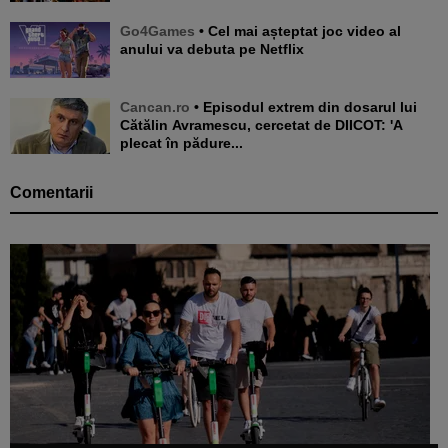
Go4Games
• Cel mai așteptat joc video al
anului va debuta pe Netflix
Cancan.ro
• Episodul extrem din dosarul lui
Cătălin Avramescu, cercetat de DIICOT: 'A
plecat în pădure...
Comentarii