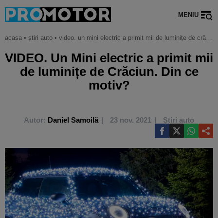
MENIU
acasa
•
știri auto
•
video. un mini electric a primit mii de luminițe de crăciun. din ce motiv?
VIDEO. Un Mini electric a primit mii
de luminițe de Crăciun. Din ce
motiv?
Autor:
Daniel Samoilă
23 nov. 2021
Știri auto