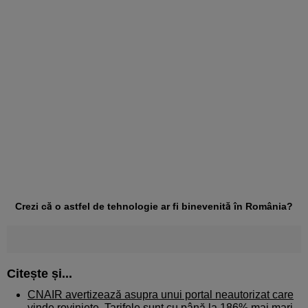
Crezi că o astfel de tehnologie ar fi binevenită în România?
Citește și...
CNAIR avertizează asupra unui portal neautorizat care
vinde roviniete. Tarifele sunt cu până la 186% mai mari