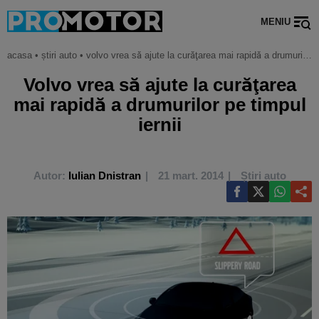
MENIU
acasa
•
știri auto
•
volvo vrea să ajute la curăţarea mai rapidă a drumurilor pe timpul iernii
Volvo vrea să ajute la curăţarea
mai rapidă a drumurilor pe timpul
iernii
Autor:
Iulian Dnistran
21 mart. 2014
Știri auto