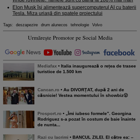
Elon Musk își alimentează supercomputerul AI cu baterii
Tesla. Miza uriașă din spatele proiectului
Tags:
deszapezire
drum alunecos
tehnologie
Volvo
Urmărește Promotor pe Social Media
Mediafax
• Italia inaugurează o rețea de trasee
turistice de 1.500 km
Cancan.ro
• Au DIVORȚAT, după 2 ani de
căsnicie! Vestea momentului în showbiz😮
Prosport.ro
• „Îmi iubesc formele”. Georgina
Rodriguez s-a pozat în costum de baie înainte
de nunta...
Razi cu lacrimi
• BANCUL ZILEI. El către ea: –