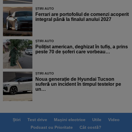
ȘTIRI AUTO
Ferrari are portofoliul de comenzi acoperit
integral până la finalul anului 2027
ȘTIRI AUTO
Polițist american, deghizat în tufiș, a prins
peste 70 de șoferi care vorbeau…
ȘTIRI AUTO
Noua generație de Hyundai Tucson
suferă un incident în timpul testelor pe
un…
Știri
Test drive
Mașini electrice
Utile
Video
Podcast cu Prioritate
Cât costă?