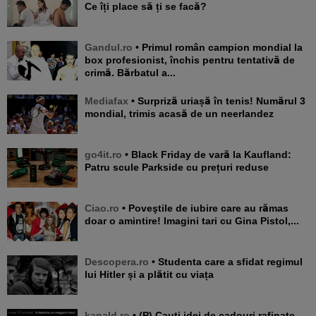
Ce îți place să ți se facă?
Gandul.ro
• Primul român campion mondial la
box profesionist, închis pentru tentativă de
crimă. Bărbatul a...
Mediafax
• Surpriză uriașă în tenis! Numărul 3
mondial, trimis acasă de un neerlandez
go4it.ro
• Black Friday de vară la Kaufland:
Patru scule Parkside cu prețuri reduse
Ciao.ro
• Poveştile de iubire care au rămas
doar o amintire! Imagini tari cu Gina Pistol,...
Descopera.ro
• Studenta care a sfidat regimul
lui Hitler și a plătit cu viața
kanald.ro
• (P) Cauți idei de cadouri rafinate