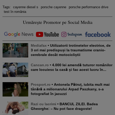
Tags:
cayenne diesel s
porsche cayenne
porsche performance drive
test în românia
Urmărește Promotor pe Social Media
Mediafax
• Utilizatorii trotinetelor electrice, de
3 ori mai predispuși la traumatisme cranio-
cerebrale decât motocicliștii
Cancan.ro
• 4.000 lei amendă tuturor românilor
care locuiesc la casă și fac acest lucru în...
Prosport.ro
• Antonela Pătruț, iubita mult mai
tânără a milionarului Arpad Paszkany, s-a
fotografiat în jacuzzi
Razi cu lacrimi
• BANCUL ZILEI. Badea
Gheorghe: – Nu pot face dragoste!