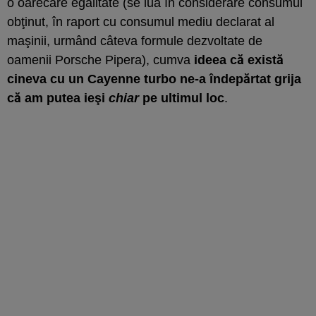
o oarecare egalitate (se lua în considerare consumul
obţinut, în raport cu consumul mediu declarat al
maşinii, urmând câteva formule dezvoltate de
oamenii Porsche Pipera), cumva
ideea că există
cineva cu un Cayenne turbo ne-a îndepărtat grija
că am putea ieşi
chiar
pe ultimul loc
.