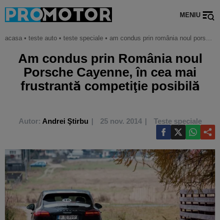
MENIU
acasa
•
teste auto
•
teste speciale
•
am condus prin românia noul porsche cayenne, în cea mai frustrantă competiţie posibilă
Am condus prin România noul
Porsche Cayenne, în cea mai
frustrantă competiţie posibilă
Autor:
Andrei Ştirbu
25 nov. 2014
Teste speciale