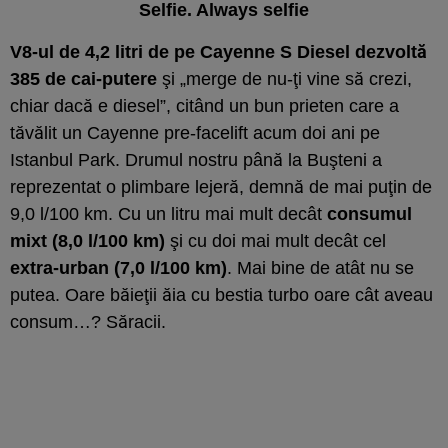
Selfie. Always selfie
V8-ul de 4,2 litri de pe Cayenne S Diesel dezvoltă
385 de cai-putere
şi „merge de nu-ţi vine să crezi,
chiar dacă e diesel”, citând un bun prieten care a
tăvălit un Cayenne pre-facelift acum doi ani pe
Istanbul Park. Drumul nostru până la Buşteni a
reprezentat o plimbare lejeră, demnă de mai puţin de
9,0 l/100 km. Cu un litru mai mult decât
consumul
mixt (8,0 l/100 km)
şi cu doi mai mult decât cel
extra-urban (7,0 l/100 km)
. Mai bine de atât nu se
putea. Oare băieţii ăia cu bestia turbo oare cât aveau
consum…? Săracii.