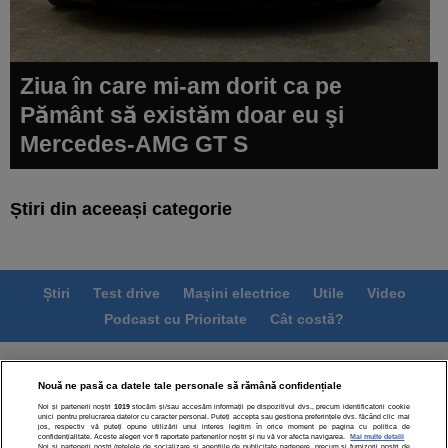
Ziua în care mi-am dorit ca pe
Pământ să existăm doar eu şi
Mercedes-AMG GT S
Știri din aceeași categorie
Știri
Test drive
Mașini electrice
Utile
Video
Podcast cu Prioritate
Cât costă?
Termeni si conditii
Politica de confidentialitate
Nouă ne pasă ca datele tale personale să rămână confidențiale
Politica de cookies
Echipa editorială
Contact
Noi și partenerii noștri
1019
stocăm și/sau accesăm informații pe dispozitivul dvs., precum identificatorii cookie
Modifică Setările
unici pentru prelucrarea datelor cu caracter personal. Puteți accepta sau gestiona preferințele dvs. făcând clic mai
jos, respectiv vă puteți opune utilizării unui interes legitim în orice moment pe pagina cu politica de
confidențialitate. Aceste alegeri vor fi raportate partenerilor noștri și nu vă vor afecta navigarea.
Mai multe detalii
Noi si partenerii nostri (retelele de socializare si agentiile de publicitate partenere, precum si furnizorii nostri de