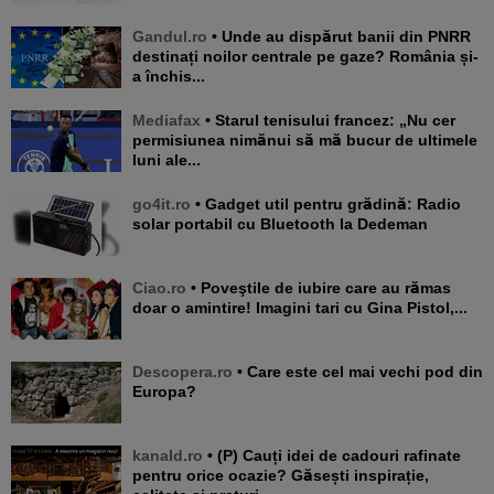
Gandul.ro
• Unde au dispărut banii din PNRR
destinați noilor centrale pe gaze? România și-
a închis...
Mediafax
• Starul tenisului francez: „Nu cer
permisiunea nimănui să mă bucur de ultimele
luni ale...
go4it.ro
• Gadget util pentru grădină: Radio
solar portabil cu Bluetooth la Dedeman
Ciao.ro
• Poveştile de iubire care au rămas
doar o amintire! Imagini tari cu Gina Pistol,...
Descopera.ro
• Care este cel mai vechi pod din
Europa?
kanald.ro
• (P) Cauți idei de cadouri rafinate
pentru orice ocazie? Găsești inspirație,