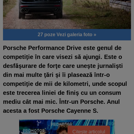
27 poze
Vezi galeria foto »
Porsche Performance Drive este genul de
competiţie în care visezi să ajungi. Este o
desfăşurare de forţe care uneşte jurnalişti
din mai multe ţări şi îi plasează într-o
competiţie de mii de kilometri, unde scopul
este trecerea liniei de finiş cu un consum
mediu cât mai mic. Într-un Porsche. Anul
acesta a fost Porsche Cayenne S.
Citește articolul