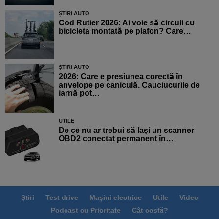
ȘTIRI AUTO
Cod Rutier 2026: Ai voie să circuli cu
bicicleta montată pe plafon? Care…
ȘTIRI AUTO
2026: Care e presiunea corectă în
anvelope pe caniculă. Cauciucurile de
iarnă pot…
UTILE
De ce nu ar trebui să lași un scanner
OBD2 conectat permanent în…
Știri
Test drive
Mașini electrice
Utile
Video
Podcast cu Prioritate
Cât costă?