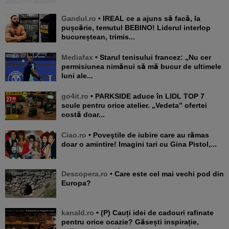
Gandul.ro
• IREAL ce a ajuns să facă, la
pușcărie, temutul BEBINO! Liderul interlop
bucureștean, trimis...
Mediafax
• Starul tenisului francez: „Nu cer
permisiunea nimănui să mă bucur de ultimele
luni ale...
go4it.ro
• PARKSIDE aduce în LIDL TOP 7
scule pentru orice atelier. „Vedeta” ofertei
costă doar...
Ciao.ro
• Poveştile de iubire care au rămas
doar o amintire! Imagini tari cu Gina Pistol,...
Descopera.ro
• Care este cel mai vechi pod din
Europa?
kanald.ro
• (P) Cauți idei de cadouri rafinate
pentru orice ocazie? Găsești inspirație,