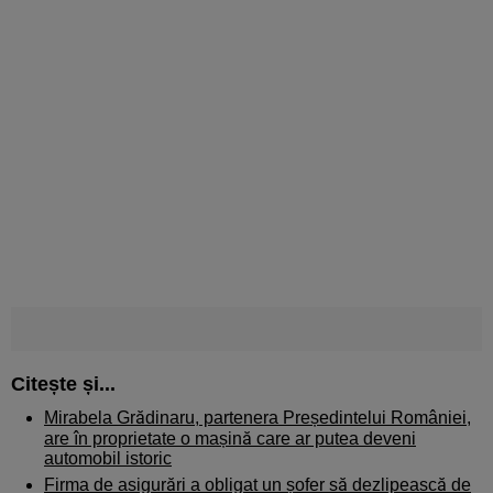
Citește și...
Mirabela Grădinaru, partenera Președintelui României,
are în proprietate o mașină care ar putea deveni
automobil istoric
Firma de asigurări a obligat un șofer să dezlipească de