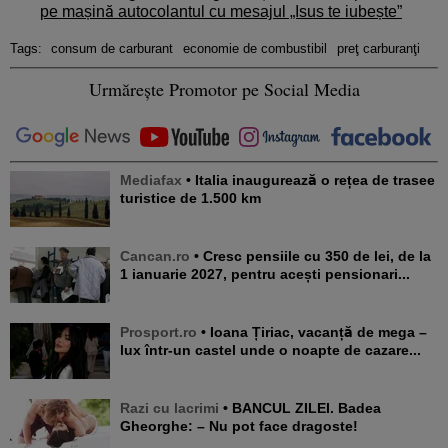
pe mașină autocolantul cu mesajul „Isus te iubește”
Tags:
consum de carburant
economie de combustibil
preţ carburanţi
Urmărește Promotor pe Social Media
Mediafax
• Italia inaugurează o rețea de trasee
turistice de 1.500 km
Cancan.ro
• Cresc pensiile cu 350 de lei, de la
1 ianuarie 2027, pentru acești pensionari...
Prosport.ro
• Ioana Țiriac, vacanță de mega –
lux într-un castel unde o noapte de cazare...
Razi cu lacrimi
• BANCUL ZILEI. Badea
Gheorghe: – Nu pot face dragoste!