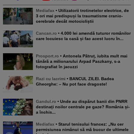
Mediafax
• Utilizatorii trotinetelor electrice, de
3 ori mai predispuși la traumatisme cranio-
cerebrale decât motocicliștii
Cancan.ro
• 4.000 lei amendă tuturor românilor
care locuiesc la casă și fac acest lucru în...
Prosport.ro
• Antonela Pătruț, iubita mult mai
tânără a milionarului Arpad Paszkany, s-a
fotografiat în jacuzzi
Razi cu lacrimi
• BANCUL ZILEI. Badea
Gheorghe: – Nu pot face dragoste!
Gandul.ro
• Unde au dispărut banii din PNRR
destinați noilor centrale pe gaze? România și-
a închis...
Mediafax
• Starul tenisului francez: „Nu cer
permisiunea nimănui să mă bucur de ultimele