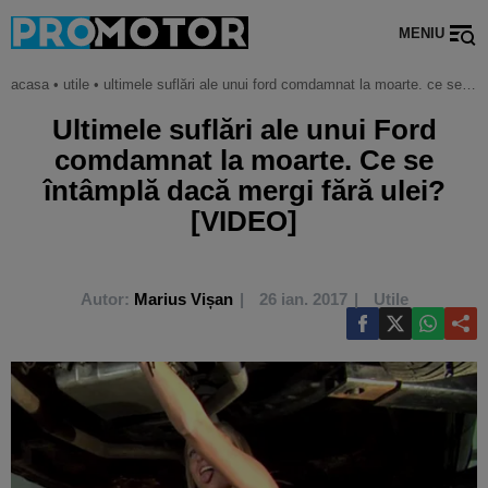
MENIU
acasa
•
utile
•
ultimele suflări ale unui ford comdamnat la moarte. ce se întâmplă dacă mergi fără ulei? [video]
Ultimele suflări ale unui Ford
comdamnat la moarte. Ce se
întâmplă dacă mergi fără ulei?
[VIDEO]
Autor:
Marius Vișan
26 ian. 2017
Utile