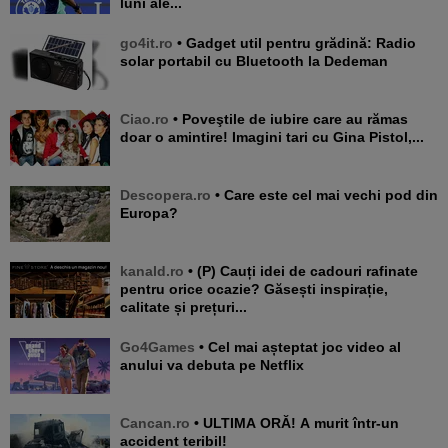
luni ale...
go4it.ro
• Gadget util pentru grădină: Radio
solar portabil cu Bluetooth la Dedeman
Ciao.ro
• Poveştile de iubire care au rămas
doar o amintire! Imagini tari cu Gina Pistol,...
Descopera.ro
• Care este cel mai vechi pod din
Europa?
kanald.ro
• (P) Cauți idei de cadouri rafinate
pentru orice ocazie? Găsești inspirație,
calitate și prețuri...
Go4Games
• Cel mai așteptat joc video al
anului va debuta pe Netflix
Cancan.ro
• ULTIMA ORĂ! A murit într-un
accident teribil!