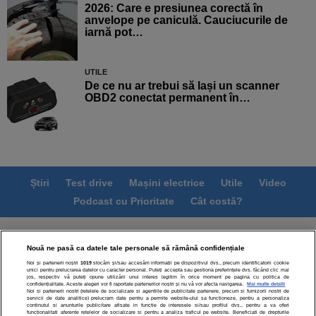
2026: Care e presiunea corectă în
anvelope pe caniculă. Cauciucurile de
iarnă pot…
UTILE
De ce nu ar trebui să lași un scanner
OBD2 conectat permanent în…
Știri
Test drive
Mașini electrice
Utile
Video
Podcast cu Prioritate
Cât costă?
Termeni si conditii
Politica de confidentialitate
Nouă ne pasă ca datele tale personale să rămână confidențiale
Politica de cookies
Echipa editorială
Contact
Noi și partenerii noștri
1019
stocăm și/sau accesăm informații pe dispozitivul dvs., precum identificatorii cookie
Modifică Setările
unici pentru prelucrarea datelor cu caracter personal. Puteți accepta sau gestiona preferințele dvs. făcând clic mai
jos, respectiv vă puteți opune utilizării unui interes legitim în orice moment pe pagina cu politica de
confidențialitate. Aceste alegeri vor fi raportate partenerilor noștri și nu vă vor afecta navigarea.
Mai multe detalii
Noi si partenerii nostri (retelele de socializare si agentiile de publicitate partenere, precum si furnizorii nostri de
servicii de date analitice) prelucram date pentru a permite website-ului sa functioneze, pentru a personaliza
continutul si anunturile publicitare afisate in functie de interesele si/sau profilul dvs., pentru a va oferi
functionalitati aferente retelelor de socializare si pentru a analiza traficul pe website. Beneficiati de drepturile