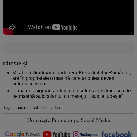
Citește și...
Mirabela Grădinaru, partenera Președintelui României,
are în proprietate o mașină care ar putea deveni
automobil istoric
Firma de asigurări a obligat un șofer să dezlipească de
pe mașină autocolantul cu mesajul „Isus te iubește”
Tags:
maşina
test
ulei
video
Urmărește Promotor pe Social Media