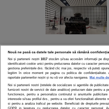
Nouă ne pasă ca datele tale personale să rămână confidenția
Noi și partenerii noștri
1017
stocăm și/sau accesăm informații pe disp
identificatorii cookie unici pentru prelucrarea datelor cu caracter person
gestiona preferințele dvs. făcând clic mai jos, respectiv vă puteți opune 
legitim în orice moment pe pagina cu politica de confidențialitate. 
raportate partenerilor noștri și nu vă vor afecta navigarea.
Mai multe det
Noi si partenerii nostri (retelele de socializare si agentiile de publicita
Știri
Test drive
furnizorii nostri de servicii de date analitice) prelucram date pentru a p
functioneze, pentru a personaliza continutul si anunturile publicitare
Termeni si conditii
Politica de 
interesele si/sau profilul dvs., pentru a va oferi functionalitati aferente r
si pentru a analiza traficul pe website. Beneficiati de drepturile preva
GDPR in legatura cu prelucrarea datelor cu caracter personal. Ac