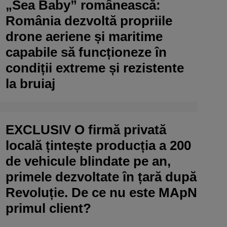
„Sea Baby” românească:
România dezvoltă propriile
drone aeriene și maritime
capabile să funcționeze în
condiții extreme și rezistente
la bruiaj
EXCLUSIV O firmă privată
locală țintește producția a 200
de vehicule blindate pe an,
primele dezvoltate în țară după
Revoluție. De ce nu este MApN
primul client?