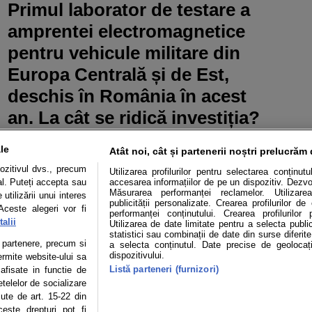
Primul laborator de testare a
amprentei electromagnetice
pentru vehicule militare din
Europa Centrală și de Est,
deschis în România în acest
an. La cât se ridică investiția?
le
Atât noi, cât și partenerii noștri prelucrăm 
ozitivul dvs., precum
Utilizarea profilurilor pentru selectarea conținut
al. Puteți accepta sau
accesarea informațiilor de pe un dispozitiv. Dezvol
Măsurarea performanței reclamelor. Utilizarea
utilizării unui interes
publicității personalizate. Crearea profilurilor d
Aceste alegeri vor fi
performanței conținutului. Crearea profilurilor 
alii
Utilizarea de date limitate pentru a selecta public
statistici sau combinații de date din surse diferite
te partenere, precum si
a selecta conținutul. Date precise de geolocați
Mașini electrice
Utile
Video
Podcast cu Prior
dispozitivului.
ermite website-ului sa
Listă parteneri (furnizori)
 afisate in functie de
confidentialitate
Politica de cookies
Echipa editorială
etelelor de socializare
zute de art. 15-22 din
este drepturi pot fi