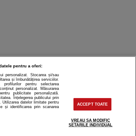
datele pentru a oferi:
ului personalizat. Stocarea și/sau
tarea și îmbunătățirea serviciilor.
 profilurilor pentru selectarea
e conținut personalizat. Măsurarea
pentru publicitate personalizată.
itatea. Înțelegerea publicului prin
. Utilizarea datelor limitate pentru
ACCEPT TOATE
e și identificarea prin scanarea
itate
Cât costă?
VREAU SA MODIFIC
Contact
Modifică Setările
SETARILE INDIVIDUAL